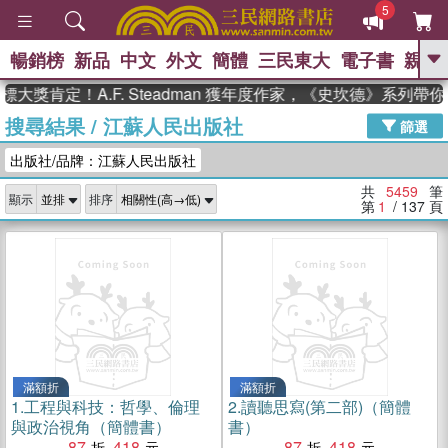
5
暢銷榜
新品
中文
外文
簡體
三民東大
電子書
親子
GO
肯定！A.F. Steadman 獲年度作家，《史坎德》系列帶你踏
搜尋結果
/
江蘇人民出版社
、
熱搜：
東野圭吾
高希均教授回憶錄
篩選
、
、
、
The Odyssey
父親節
花開錦
出版社/品牌：江蘇人民出版社
、
、
、
繡
暑期推薦
方念華
台灣的
、
李登輝時代
數學女孩：黎曼猜想
共
5459
筆
顯示
排序
、
、
偉大的迷走神經
如果歷史是一
第
1
/ 137
頁
、
群喵
臺灣漫遊錄
滿額折
滿額折
1.
工程與科技：哲學、倫理
2.
讀聽思寫(第二部)（簡體
與政治視角（簡體書）
書）
87
418
87
418