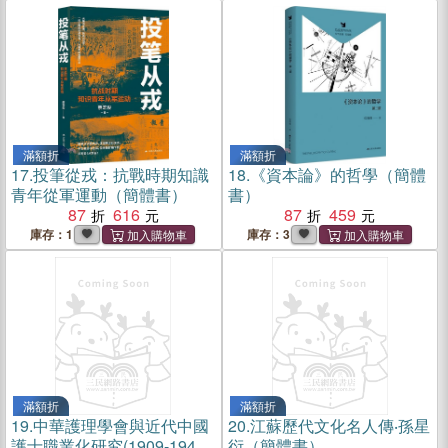
滿額折
滿額折
17.
投筆從戎：抗戰時期知識
18.
《資本論》的哲學（簡體
青年從軍運動（簡體書）
書）
87
616
87
459
庫存：1
庫存：3
滿額折
滿額折
19.
中華護理學會與近代中國
20.
江蘇歷代文化名人傳‧孫星
護士職業化研究(1909-1949)
衍（簡體書）