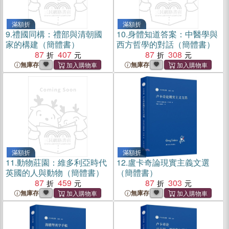
滿額折
滿額折
9.
禮國同構：禮部與清朝國
10.
身體知道答案：中醫學與
家的構建（簡體書）
西方哲學的對話（簡體書）
87
407
87
308
無庫存
無庫存
滿額折
滿額折
11.
動物莊園：維多利亞時代
12.
盧卡奇論現實主義文選
英國的人與動物（簡體書）
（簡體書）
87
459
87
303
無庫存
無庫存