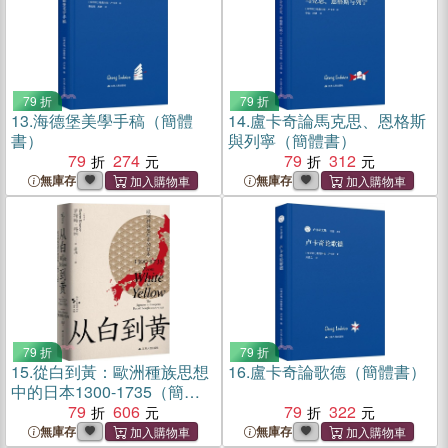
79 折
79 折
13.
海德堡美學手稿（簡體
14.
盧卡奇論馬克思、恩格斯
書）
與列寧（簡體書）
79
274
79
312
無庫存
無庫存
79 折
79 折
15.
從白到黃：歐洲種族思想
16.
盧卡奇論歌德（簡體書）
中的日本1300-1735（簡體
書）
79
606
79
322
無庫存
無庫存