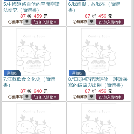
5.
中國道路自信的空間辯證
6.
我虛擬，故我在（簡體
法研究（簡體書）
書）
87
459
87
459
無庫存
無庫存
滿額折
滿額折
7.
江蘇飲食文化史（簡體
8.
“口頭禪”裡話評論：評論采
書）
寫的破繭與出圈（簡體書）
87
940
87
459
無庫存
無庫存