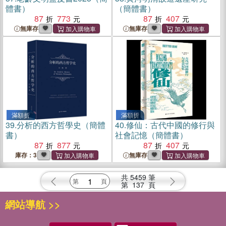
體書）
（簡體書）
87
773
87
407
無庫存
無庫存
滿額折
滿額折
39.
分析的西方哲學史（簡體
40.
修仙：古代中國的修行與
書）
社會記憶（簡體書）
87
877
87
407
庫存：3
無庫存
共
5459
筆
第
137
頁
網站導航 >>