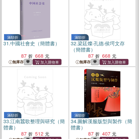
滿額折
滿額折
31.
中國社會史（簡體書）
32.
梁廷燦‧孔德‧侯堮文存
（簡體書）
87
668
87
668
無庫存
無庫存
滿額折
滿額折
33.
江南蠶歌整理與研究（簡
34.
圖解漢服版型與製作（簡
體書）
體書）
87
512
87
407