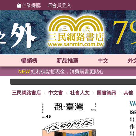
企業採購
會員登入
暢銷榜
新品
推薦
中文
外
NEW
紅利積點抵現金，消費購書更貼心
三民網路書店
中文書
社會人文
圖書資訊
其他
W
IS
出
出