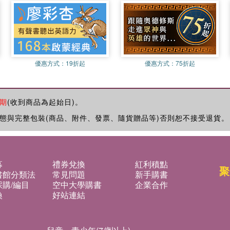
優惠方式：
19折起
優惠方式：
75折起
期
(收到商品為起始日)。
態與完整包裝(商品、附件、發票、隨貨贈品等)否則恕不接受退貨。
募
禮券兌換
紅利積點
聚
書館分類法
常見問題
新手購書
購/編目
空中大學購書
企業合作
換
好站連結