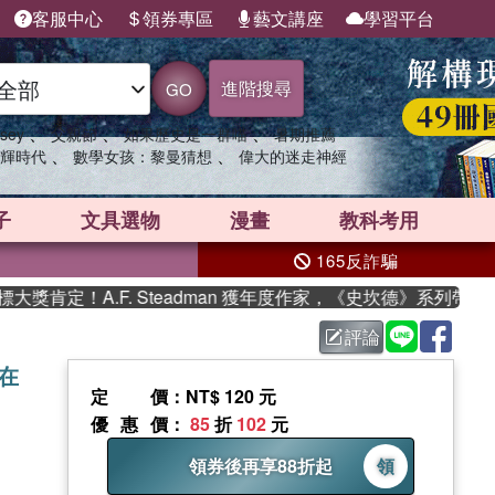
客服中心
領券專區
藝文講座
學習平台
進階搜尋
GO
、
、
、
sey
父親節
如果歷史是一群喵
暑期推薦
、
、
輝時代
數學女孩：黎曼猜想
偉大的迷走神經
子
文具選物
漫畫
教科考用
165反詐騙
定！A.F. Steadman 獲年度作家，《史坎德》系列帶你踏
評論
所在
定價
：NT$ 120 元
優惠價
：
85
折
102
元
領券後再享88折起
領