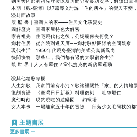
到房舍內部的祖先牌位以及房間分配長幼次序，解讀出臺
本期《觀‧臺灣》以7篇專文討論「住的所在」的變與不變
▩封面故事
履 歷 書｜臺灣人的家——住居文化演變史
圖解歷史｜臺灣家屋特色大解密
家有祖先｜住宅現代化之後，公媽廳何去何從？
鄉村住居｜從合院到透天厝──鄉村駐點團隊的空間觀察
現代生活｜1950年代現身臺灣的美式公寓新風尚
快問快答｜那些年，我們都有過的大學宿舍生活
觀 世 界｜人人有屋住？當代捷克的新佔屋運動
▩其他精彩專欄
人生如歌｜我家門前有小河？歌謠裡關於「家」的人情地
復刻食譜｜《臺灣日日新報》料理復刻──吐絲蝦仁
魔幻時刻｜現釣現吃的遊樂園──釣蝦場
女人本事｜一場離家五十年的冒險──部落少女毛阿枝的都
主題書展
更多書展