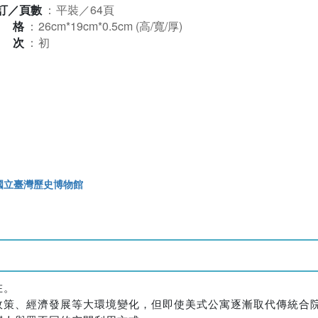
訂／頁數
：
平裝／64頁
規格
：
26cm*19cm*0.5cm (高/寬/厚)
版次
：
初
國立臺灣歷史博物館
在。
政策、經濟發展等大環境變化，但即使美式公寓逐漸取代傳統合