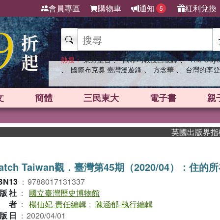
會員專區
購物車
通知
紅利兌換
5
、
、
熱搜：
東野圭吾
高希均教授回憶錄
The Odys
、
、
、
國際布克獎 臺灣漫遊錄
方念華
台灣的李登
文
簡體
三民東大
電子書
親
英國出版界指標大獎肯
atch Taiwan觀．臺灣第45期（2020/04）：住的
BN13
：
9788017131337
版社
：
國立臺灣歷史博物館
作者
：
楊仙妃-責任編輯
;
陳涵郁-執行編輯
版日
：
2020/04/01