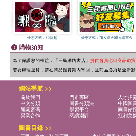
優惠方式：
75折起
優惠方式：
加入即送50元購書金
購物須知
為了保護您的權益，「三民網路書店」
提供會員七日商品鑑賞
若要辦理退貨，請在商品鑑賞期內寄回，且商品必須是全新狀
網站導航 >>
關於我們
門市專區
人才招
中文分類
圖書分類法
中國圖
通關密碼
學習平台
圖書館採
異業合作
閱讀潮評
紅利兌
圖書目錄 >>