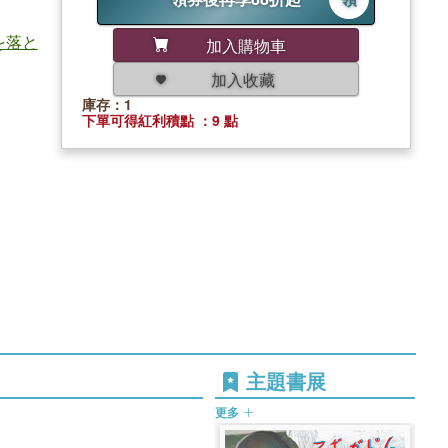
を落と
加入購物車
加入收藏
庫存：1
下單可得紅利積點 ：9 點
主題書展
更多