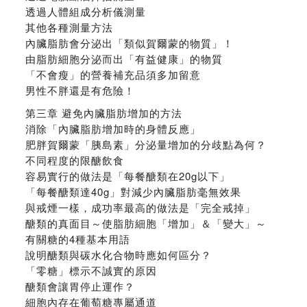
透過人體組成分析儀測量
其他各種測量方法
內臟脂肪會分泌出「類似賀爾蒙的物質」！
由脂肪細胞分泌而出「有益健康」的物質
「不會瘦」的營養補充品須多加留意
男性不胖還是有危險！
第三章 避免內臟脂肪增加的方法
消除「內臟脂肪增加時的身體反應」
肥胖賀爾蒙「胰島素」分泌量增加的分歧點為何？
不同程度的限醣飲食
容易實行的做法是「每餐醣類在20g以下」
「每餐醣類達40g」對減少內臟脂肪毫無效果
與戒煙一樣，成功率最高的做法是「完全戒掉」
醣類的真面目～使脂肪細胞「增加」＆「變大」～
有關糖的4種基本用語
說明醣類與碳水化合物時應如何區分？
「零糖」標示不誠實的原因
醣類會讓胃停止運作？
細胞內存在葡萄糖專屬通道