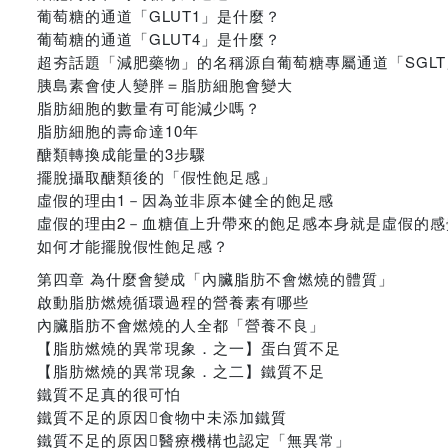
葡萄糖的通道「GLUT1」是什麼？
葡萄糖的通道「GLUT4」是什麼？
超夯話題「減肥藥物」的名稱源自葡萄糖專屬通道「SGL
胰島素會使人變胖＝脂肪細胞會變大
脂肪細胞的數量有可能減少嗎？
脂肪細胞的壽命達10年
醣類轉換成能量的3步驟
擺脫攝取醣類後的「假性飽足感」
虛假的理由1－因為並非原本健全的飽足感
虛假的理由2－血糖值上升帶來的飽足感本身就是虛假的感
如何才能擺脫假性飽足感？
第四章 為什麼會變成「內臟脂肪不會燃燒的體質」
啟動脂肪燃燒循環過程的營養素有哪些
內臟脂肪不會燃燒的人全都「營養不良」
【脂肪燃燒的異常現象．之一】蛋白質不足
【脂肪燃燒的異常現象．之二】鐵質不足
鐵質不足真的很可怕
鐵質不足的原因食物中未添加鐵質
鐵質不足的原因醫療機構也認定「無異常」