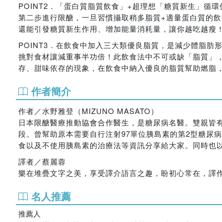
POINT2．「蛋白質脂質飲食」+超理想「糖質新生」循
第二步進行限醣，一旦習慣攝取稍多脂質+適量蛋白質的
還能引發糖質新生作用、增加能量消耗量，讓你越吃越瘦
POINT3．在飲食中加入三大類優良脂質，是減少體脂肪
挑對食材讓減重事半功倍！此飲食法中不可或缺「脂質」
存、甜味依存的現象，在飲食中納入優良的脂質幫助燃脂
作者簡介
作者／水野雅登（MIZUNO MASATO）
日本限醣醫療推動協會合作醫生，是糖尿病名醫。雙親皆
段。曾幫助原本需要自行注射97單位胰島素的第2型糖尿病患者
食以及不使用胰島素的治療法等資訊分享給大家。同時也
譯者／蔡麗蓉
樂在堆疊文字之美，享受譯介語言之趣，盼初心常在，譯
名人推薦
推薦人