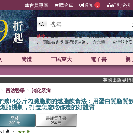
會員專區
購物車
通知
紅利兌換
5
、
、
熱搜：
東野圭吾
高希均教授回憶錄
The Odys
、
、
、
國際布克獎 臺灣漫遊錄
方念華
台灣的李登
文
簡體
三民東大
電子書
親
英國出版界指標大獎肯定！A
西法醫學
消化系病
年減14公斤內臟脂肪的燃脂飲食法：用蛋白質脂質
燃脂機制，打造怎麼吃都瘦的好體質
平裝
書紐電子書
300 元
266 元
列名
：
health