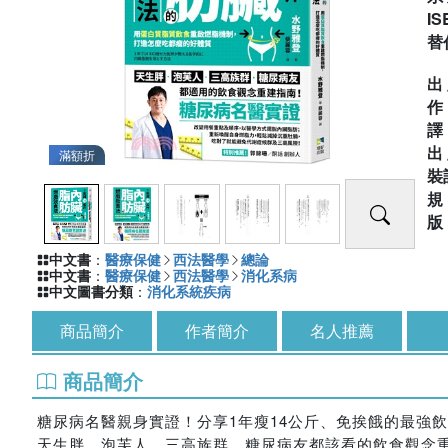
IS
替
出
出
滿額折
裝
中文書
：
醫療保健
西法醫學
總論
中文書
：
醫療保健
西法醫學
消化系病
中文圖書分類
：
消化系統疾病
商品簡介
作者簡介
名人推薦
商品簡介
糖尿病名醫親身實證！分享1年瘦14公斤、免挨餓的最強
天生胖、泡芙人、三高族群、糖尿病友都該看的飲食觀念