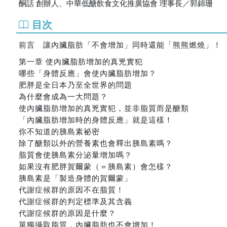
酮話 創辦人、中華低醣飲食文化推廣協會 理事長／郭錦珊
目次
前言 讓內臟脂肪「不會增加」同時還能「熊熊燃燒」！
第一章 使內臟脂肪增加的真兇實犯
哪些「身體反應」會使內臟脂肪增加？
肥胖是全日本乃至全世界的問題
為什麼會成為一大問題？
使內臟脂肪增加的真兇實犯，並非脂質而是醣類
「內臟脂肪增加時的身體反應」就是這樣！
你不知道的胰島素祕密
除了醣類以外的營養素也會釋出胰島素嗎？
脂質會使胰島素分泌量增加嗎？
如果沒有肥胖賀爾蒙（＝胰島素）會怎樣？
胰島素是「製造身體的賀爾蒙」
代謝症候群的原因不在脂質！
代謝症候群的判定標準及其含義
代謝症候群的原因是什麼？
單獨攝取脂質，內臟脂肪也不會增加！