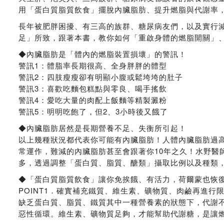
用「蛋白質脂質飲食」擺脫內臟脂肪、提升燃脂與代謝率
長年被肥胖困擾、有三高的族群、糖尿病友們，以及實行
足」所致，跟著本書，教你如何「重啟身體的燃脂開關」
◆內臟脂肪是「體內的燃脂裝置損壞」的警訊！
警訊1：體脂率長期很高、全身胖胖的體型
警訊2：四肢瘦瘦卻有明顯小腹或鬆垮垮的肚子
警訊3：喜歡吃麵包糕點與零良、喝手搖飲
警訊4：愛吃大量的肉配上飯麵等精製澱粉
警訊5：明明吃飽了，但2、3小時後又餓了
◆內臟脂肪居然是長期營養不足、失衡所引起！
以上幾種狀況都代表你可能有內臟脂肪！人體內臟脂肪過
常運作，難減的內臟脂肪甚至會跟著你10年之久！水野醫
多，透過調整「蛋白質、脂質、醣類」攝取比例以及種類
◆「蛋白質脂質飲食」讓你免挨餓、有活力，荷爾蒙也恢
POINT1．確實補充鐵質、維生素、礦物質、肉鹼再進行
缺乏蛋白質、脂質、鐵質其中一種營養素的狀態下，代謝
惡性循環。維生素、礦物質足夠，才能幫助代謝糖，是讓