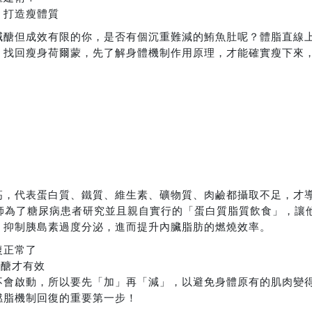
，打造瘦體質
減醣但成效有限的你，是否有個沉重難減的鮪魚肚呢？體脂直線
、找回瘦身荷爾蒙，先了解身體機制作用原理，才能確實瘦下來
高，代表蛋白質、鐵質、維生素、礦物質、肉鹼都攝取不足，才
師為了糖尿病患者研究並且親自實行的「蛋白質脂質飲食」，讓他
，抑制胰島素過度分泌，進而提升內臟脂肪的燃燒效率。
復正常了
限醣才有效
不會啟動，所以要先「加」再「減」，以避免身體原有的肌肉變
燃脂機制回復的重要第一步！