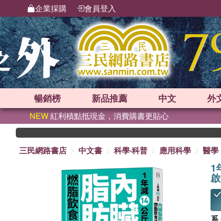
企業採購
會員登入
暢銷榜
新品
推薦
中文
外
NEW
紅利積點抵現金，消費購書更貼心
三民網路書店
中文書
科學‧科普
應用科學
醫學
1
啟
系