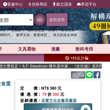
客服中心
領券專區
藝文講座
學習平台
進階搜尋
GO
、
、
、
sey
父親節
如果歷史是一群喵
暑期推薦
、
、
輝時代
數學女孩：黎曼猜想
偉大的迷走神經
子
文具選物
漫畫
教科考用
165反詐騙
.F. Steadman 獲年度作家，《史坎德》系列帶你踏上熱血奇
評論
飲食重
定價
：NT$ 380 元
優惠價
：
79
折
300
元
促銷優惠
：
采實文化全書系書展
領券後再享88折起
領