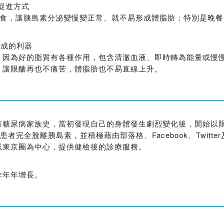
環促進方式
飲食，讓胰島素分泌變慢變正常、就不易形成體脂肪；特別是晚
！
形成的利器
，因為好的脂質有各種作用，包含清澈血液、即時轉為能量或慢
，讓限醣再也不痛苦，體脂肪也不易直線上升。
有糖尿病家族史，當初發現自己的身體發生劇烈變化後，開始以
完全脫離胰島素，並積極藉由部落格、Facebook、Twitt
以東京圈為中心，提供健檢後的診療服務。
作年年增長。