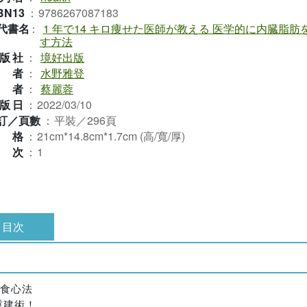
BN13
：
9786267087183
代書名
：
1 年で14 キロ痩せた医師が教える 医学的に内臓脂肪
す方法
版社
：
境好出版
作者
：
水野雅登
譯者
：
蔡麗蓉
版日
：
2022/03/10
訂／頁數
：
平裝／296頁
規格
：
21cm*14.8cm*1.7cm (高/寬/厚)
版次
：
1
目次
飲食心法
重建術！