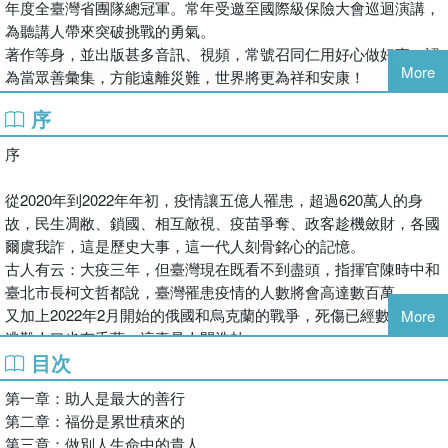
年度全臺灣省團隊總冠軍。常年受邀至國際級保險大會巡迴演講，
為聽講人帶來突破挑戰的勇氣。
著作等身，並出版甚多音訊、視頻，常號召同仁用好心做好事，認
More
為當眾善彙集，方能遠離災難，世界將更為祥和安康！
序
序
從2020年到2022年年初，疫情讓五億人罹患，超過620萬人的身
故，民生凋敝、鎖國、相互敵視、疫苗爭奪、政客趁機斂財，各國
爾虞我詐，這是歷史大事，這一代人刻骨銘心的記憶。
古人有云：大疫三年，但臺灣現在既看不到盡頭，指揮官陳時中和
臺北市長柯文哲都說，臺灣罹患疫情的人數將會高達數百萬。
又加上2022年2月開始的俄國和烏克蘭的戰爭，死傷已經數萬人，
More
逃難人口也有千萬，這真是人間浩劫。
目次
吾人該當深思，所謂事出必有因，如果人類還不能反省，還是一昧
的貪、瞋、癡、慢、疑，這就有失冥冥之間的警惕。
第一章：助人是最大的善行
前些時間，一位朋友講了一段他自己遇到的真實經過。
第二章：福份是累世積來的
他還小時，要上學，須走過村莊小路，路口一宅，獨居老人日夜慘
第三章：做別人生命中的貴人