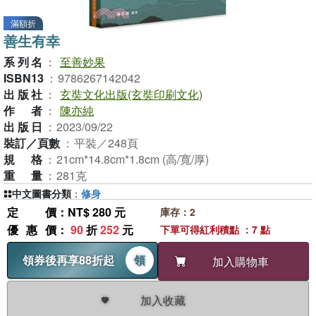
滿額折
善生有幸
系列名
：
至善妙果
ISBN13
：
9786267142042
出版社
：
玄奘文化出版(玄奘印刷文化)
作者
：
陳亦純
出版日
：
2023/09/22
裝訂／頁數
：
平裝／248頁
規格
：
21cm*14.8cm*1.8cm (高/寬/厚)
重量
：
281克
中文圖書分類
：
修身
定價
：NT$ 280 元
庫存：2
優惠價
：
90
折
252
元
下單可得紅利積點 ：7 點
領券後再享88折起
領
加入購物車
加入收藏