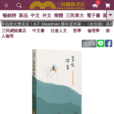
5
暢銷榜
新品
中文
外文
簡體
三民東大
電子書
親子
GO
指標大獎肯定！A.F. Steadman 獲年度作家，《史坎德》系
三民網路書店
中文書
社會人文
哲學
倫理學
個
、
熱搜：
東野圭吾
高希均教授回憶錄
人倫理
、
、
、
The Odyssey
父親節
如果歷
、
、
史是一群喵
暑期推薦
國際布克
評論
、
、
獎 臺灣漫遊錄
方念華
台灣的李
、
、
登輝時代
數學女孩：黎曼猜想
偉大的迷走神經