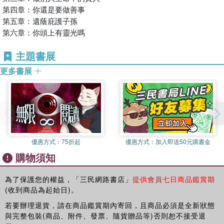
叫，但無人幫忙解救。
第四章：你還是要做善事
他回去告訴祖母，祖母問清是哪一戶時，居然說：「惡有惡報，鬼
第五章：遺蔭庇護子孫
魂來索命了！」
第六章：你頭上有靈光嗎
原來是這老人，曾在日子還不平靜時，以地方的公職人員身分，舉
發多戶人家之男主人有違抗政府之事，因而無辜被槍斃多人，害得
主題書展
多少孤寡悽慘無依，經過多年，報應終來到，拖了相當長的一段時
更多書展
間，老人折騰到瘦骨嶙峋過世才告結束。
類似如此的故事，趁疫情無法隨意外出的這段日子裡，我從各類書
籍中看到的因果和警示文章整理後，逐篇在「人間福報」連載，這
些文章大都是流傳已久或各類書籍有記錄的故事，而當中的主人翁
甚多是有名有姓。
希望這些文章對無明民眾或擔任公職身負重責，卻矇害民眾的官吏
可以警覺。
優惠方式：
75折起
優惠方式：
加入即送50元購書金
一鼓作氣的整理，居然剛好是108篇，是否上天的旨意。
購物須知
感謝玄奘出版社的慧眼，要將此書讓更多民眾能看到，期望這些善
意，集結成讓民眾展傳的天地之音。希望疫情快快過去，民眾的慌
為了保護您的權益，「三民網路書店」
提供會員七日商品鑑賞期
恐減低，回復到過去安康平和的日子。
(收到商品為起始日)。
若要辦理退貨，請在商品鑑賞期內寄回，且商品必須是全新狀態
與完整包裝(商品、附件、發票、隨貨贈品等)否則恕不接受退