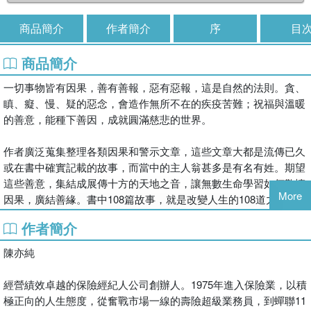
商品簡介
作者簡介
序
目
商品簡介
一切事物皆有因果，善有善報，惡有惡報，這是自然的法則。貪、
瞋、癡、慢、疑的惡念，會造作無所不在的疾疫苦難；祝福與溫暖
的善意，能種下善因，成就圓滿慈悲的世界。
作者廣泛蒐集整理各類因果和警示文章，這些文章大都是流傳已久
或在書中確實記載的故事，而當中的主人翁甚多是有名有姓。期望
這些善意，集結成展傳十方的天地之音，讓無數生命學習如何敬慎
More
因果，廣結善緣。書中108篇故事，就是改變人生的108道力量！
作者簡介
陳亦純
經營績效卓越的保險經紀人公司創辦人。1975年進入保險業，以積
極正向的人生態度，從奮戰市場一線的壽險超級業務員，到蟬聯11