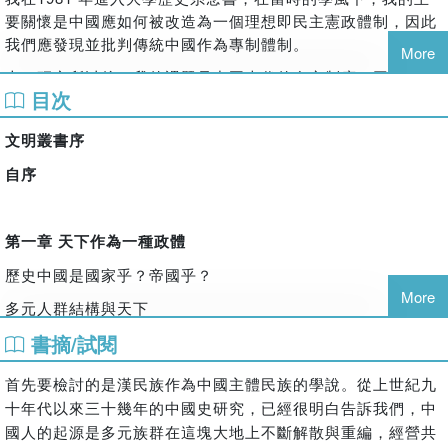
不同於過去習慣從政治角度分析「皇帝」與「天下」，甘懷真
要關懷是中國應如何被改造為一個理想即民主憲政體制，因此
教授改由宗教面切入，重新詮釋秦始皇創建「皇帝」稱號的真
我們應發現並批判傳統中國作為專制體制。
More
正目的。在理清人間的皇帝如何透過郊祀禮與「天」建立宗教
上了研究所以後，我的課題是中國古代的皇帝制度。因緣際
關係的同時，也為讀者揭露中國何以在漫漫歷史長河中始終能
目次
會，我接觸到戰後日本對此課題的研究，尤其是上世紀六十年
夠維持一體的關鍵所在。
代開始的禮制研究。我也試著從禮制研究入手，問「皇帝制度
文明叢書序
的正當性及其意識型態為何？」我在這個學術脈絡下展開我的
學術生涯，想想也四十年過去了。無所驕人，自信勤能補拙，
自序
且天道酬勤，尚有一些業績。我以多年來關於天下與儒教國家
研究的論文為基礎，寫成這本專書。
第一章
天下作為一種政體
天下的課題在這幾年非常熱門，是人文社會科學界的前沿研
究。對於歷史學而言，是藉此以重新理解歷史中國為何。過去
歷史中國是國家乎？帝國乎？
我們在爭論歷史中國是「國家」或「帝國」，各有其道理，也
More
多元人群結構與天下
不由我在此斷案。但新的看法是「天下」，此說的特色是從中
國史自身的脈絡推論中國為何。「天下」一直是古人的世界觀
書摘/試閱
天下的源起
與自我認識，但只發現中國是天下，實無太大意義，歷史學要
國家宗教與治民
首先要檢討的是漢民族作為中國主體民族的學說。從上世紀九
的不是定義，而是實態。所以我們當然要進一步問天下為何。
從靈的交換到禮物的交換
這個課題也很大，所以我從其中的一個側面入手，以政治制度
十年代以來三十幾年的中國史研究，已經很明白告訴我們，中
研究為目的，採宗教史的觀點，探討作為神觀的天的變化。始
國人的起源是多元族群在這塊大地上不斷解散與重編，經營共
漢文的世界與冊封體制