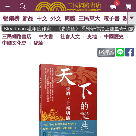
5
暢銷榜
新品
中文
外文
簡體
三民東大
電子書
親子
GO
Steadman 獲年度作家，《史坎德》系列帶你踏上熱血奇幻旅程
三民網路書店
中文書
社會人文
史地
中國歷史
、
熱搜：
東野圭吾
高希均教授回憶錄
中國文化史
總論
、
、
、
The Odyssey
父親節
如果歷
、
、
史是一群喵
暑期推薦
國際布克
評論
、
、
獎 臺灣漫遊錄
方念華
台灣的李
、
、
登輝時代
數學女孩：黎曼猜想
偉大的迷走神經