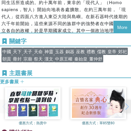
自新石器後期起巫教的出現，到西周天的成立，再到西漢建立
Homo
同生活所造成的。約十萬年前，東非的「現代人」（
神道設教與新的國家宗教
起祭祀制度的郊祀禮。
sapiens
，智人）開始向地表各處擴散。在約三萬年前，「現
代人」從四面八方進入東亞大陸與島嶼。在新石器時代後期的
「國家」的成立與宗廟的功能
本書的關鍵字是「天」。若說中國王權（皇帝制度）的「理」
六千年前開始，這些來源不同的族群中的強勢者在中國各地建
是由天的概念所架構出來，毫不誇張。它衍生出天下、天子、
從秦的皇帝制度到西漢的天子觀
More
立各自的政權，於是早期國家成立。其中一個政治地理區被歷
天命、天理，甚至中國。皇帝制的核心理念是「天子受天命居
史學家稱為中原區。從距今四千年前開始，這裡出現強大的王
中國治天下」。而天則是百分之百來自宗教中的神觀。本書探
關鍵字
權，我們稱為中原王權或中國王權。雖然諸史實仍有爭議，但
討此天的神觀的演變，以及如何締構了天下的政治領域與相應
第二章
從巫教到禮宗教
中國
天下
天子
天命
神靈
玉器
銅器
巫教
禮教
儒教
皇帝
郊祀
此中國王權就是傳統史學所說的夏、商、周的「三代」。而此
的制度。若要說本書的論點有什麼特色，其一是宗教史的觀
巫教的誕生
點，追問天如何作為神觀，以及這套神觀如何規範了皇帝制
三代王權之所以能支配其他政治／文化地理區，原因之一是新
朝貢
冊封
宗廟
祭天
漢文
中原王權
秦始皇
董仲舒
度。其二是世界史的立場。歷史中國一直在世界之中，與它外
高神信仰與禮宗教的誕生
的政治制度的發明，即天下。所以，中國古代國家成立的關鍵
主題書展
在的世界（東亞以至歐亞大陸）互動，所以我們在思考中國的
制度是天下。
作為宗教革命的「絕地天通」
現象時，要考慮跨域的文化交流。
更多書展
天下是一套國家宗教制度，作為中國王權（含傳統中國時期的
從巫教到禮宗教
這本書當然是我的研究成果，我也為我的一家之言負責。由於
皇帝制度）的政體。探討天下政體可以有很多立場、觀點，本
作為王權正當性的「致物」
全書體例，我沒有詳細作註，書中的一些結論與創見應歸功於
書則著重在國家宗教的側面。作為國家宗教的天下制度，用最
其他學者，我也不掠美。即使書末的參考書目都無法詳盡臚
簡單的話說如下：天是天下的主宰者，決定了天下的秩序原理
所謂「道之以德，齊之以禮」
列。最後，謝謝幾年前李建民教授建議我撰此專書。謝謝二位
與規範。此原理與規範是為了人民能合理與幸福的生活。天作
貨幣促成天下「定于一」
審查人的包容。他們知道許多課題可再細究，一些意見仁智互
為法則，它的原理要藉由行動者才能施用於地上，此行動者是
見，但願意接納此書的出版。承審查人的好意，我希望我提出
優惠方式：
熱賣中
優惠方式：
單85雙80
王者所領導的國家。所以天必須揀選合意的王者，此機制是天
的議題有所迴響，不負期待。也謝謝三民書局諸編輯費心，以