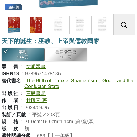
滿額折
天下的誕生：巫教、上帝與儒教國家
平裝
書紐電子書
244 元
233 元
叢書
：
文明叢書
ISBN13
：
9789571478135
替代書名
：
The Birth of Tianxia: Shamanism
,
God
,
and the
Confucian State
出版社
：
三民書局
作者
：
甘懷真-著
出版日
：
2024/09/25
裝訂／頁數
：
平裝／208頁
規格
：
21.0cm*15.0cm*1.1cm (高/寬/厚)
版次
：
初
適性閱讀分級
：
683【十一年級】