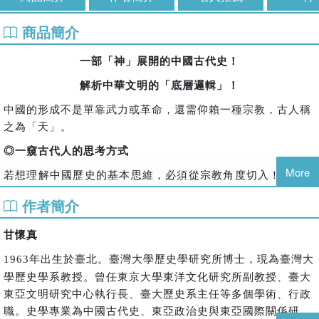
商品簡介
一部「神」展開的中國古代史！
解析中華文明的「底層邏輯」！
中國的形成不是單靠武力或革命，還需仰賴一種宗教，古人稱
之為「天」。
◎一窺古代人的思考方式
More
若想理解中國歷史的基本思維，必須從宗教角度切入！古人看
事情的角度與今日有很大區別，他們相信「萬物皆有靈」。舉
作者簡介
凡穀物的生長、閃亮青銅器的鑄造，以及精美玉器的加工，古
人認為這一切背後都有「神」的影響！若缺乏神靈幫助，世間
甘懷真
的一切將無法和諧運作，自然也就談不上風調雨順。因此，與
年出生於臺北。臺灣大學歷史學研究所博士，現為臺灣大
神打好關係是古人生活的重心，祭祀也就成為中華文化的核
1963
學歷史學系教授。曾任東京大學東洋文化研究所副教授、臺大
心。
東亞文明研究中心執行長、臺大歷史系主任等多個學術、行政
◎今日對「天下」的誤解
職。史學專業為中國古代史、東亞政治史與東亞國際關係研