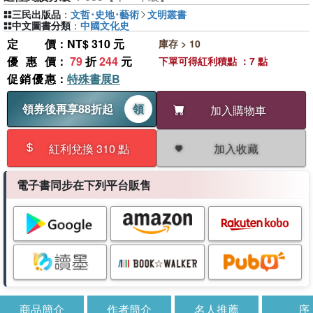
三民出版品
：
文哲･史地･藝術
文明叢書
中文圖書分類
：
中國文化史
定價
：NT$ 310 元
庫存 > 10
優惠價
：
79
折
244
元
下單可得紅利積點 ：7 點
促銷優惠
：
特殊書展B
領券後再享88折起
領
加入購物車
加入收藏
紅利兌換 310 點
電子書同步在下列平台販售
商品簡介
作者簡介
名人推薦
序