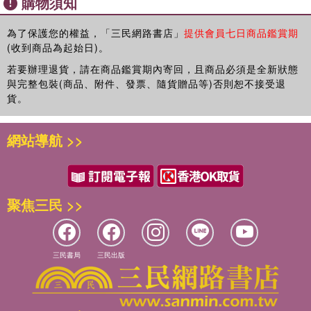
購物須知
命。我們要記住這套制度是一套宗教，它所說的天是神，秩序
第三章 天∕上帝的成立
及與此「文明叢書」相關負責人。
與原理都具有宗教性的神力或魔法，是神聖的或神秘的。時至
《詩經
‧
皇矣》中的周人上帝
為了保護您的權益，「三民網路書店」
提供會員七日商品鑑賞期
甘懷真
今日，我們也不用再爭辯它是不是宗教，而是探討它是什麼樣
(收到商品為起始日)。
司馬遷所說的「三河」王權與「中國」
的宗教，在世界宗教史中的特色是什麼。天下制度作為宗教不
2024 年7 月1 日
是來自於我們的定義，只要翻閱中國典籍中關於天下制度的記
若要辦理退貨，請在商品鑑賞期內寄回，且商品必須是全新狀態
從甲骨文到中國語的誕生
與完整包裝(商品、附件、發票、隨貨贈品等)否則恕不接受退
載，即可見多處是關於諸神。只是我們要探究的是，如何從宗
周的「轉向中國」
貨。
教的側面看出此在歷史中變化的天下制度。好比我在前文中說
到天作為法則，此宗教的天，即作為神的天，究竟為何？又好
沉默的上帝所創造的周禮
比我說天揀選王者，這是藉由宗教機制，此又如何可能？具體
網站導航 >>
天命與敬德
的作法為何？這就是本書的主題，嘗試從宗教的側面探討作為
天子與王的稱號由來
政治制度的天下。
周封建下的國
聚焦三民 >>
禹神話與天下制度
霸者體制下的天子與天下
各國稱王與戰國時代
三民書局
三民出版
向戰國新宗教觀轉化的天∕上帝觀