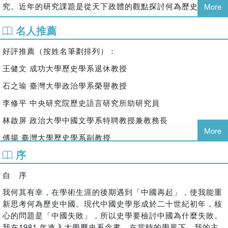
隨著歷史的發展，「萬物皆有靈」的巫教逐漸被崇敬「天」
究。近年的研究課題是從天下政體的觀點探討何為歷史中國。
More
（神）的信仰取代。
「天」信仰更進一步衍生出「天下」、
名人推薦
「天子」、「天命」等制度。但在近代
西方觀念影響下，今人
眼中的「天下」、「中國」等詞彙都已被賦予新義。看到「天
好評推薦
（按姓名筆劃排列）
：
下」，就認為是指全世界，進而認為「治天下」是指中國皇帝
意圖征服並統治全世界。看到「中國」，便認為是專指中國此
王健文
成功大學歷史學系退休教授
一國家的專有名詞，進而認定中原王權自大且傲慢。
石之瑜
臺灣大學政治學系榮譽教授
然而傳統意義的「天下」及「中國」有其特定範圍，且與宗教
李修平
中央研究院歷史語言研究所助研究員
有著密不可分的關係。
林啟屏
政治大學中國文學系特聘教授兼教務長
◎「天下」是什麼？
More
傅揚
臺灣大學歷史學系副教授
宗教在古代的重要性，即使進入「天」信仰時代也不曾改變。
序
所謂「天下」是專指由「天」主宰秩序的領域，因此可視為一
廖咸浩
臺灣大學人文社會高等研究院
院長／臺灣大學外文系
套宗教制度。但是「天」的秩序，無法單靠神自己來彰顯，需
特聘教授
自 序
要透過一位人間的王者「治天下」以執行，「天子」也就應運
廖肇亨 中央研究院中國文哲研究所研究員
而生。秦始皇「并天下」後，「天子」這一身分更獲得一個沿
我何其有幸，在學術生涯的後期遇到「中國再起」，使我能重
用兩千多年的新稱號——「皇帝」。
新思考何為歷史中國。現代中國史學形成於二十世紀初年，核
劉欣寧
中央研究院歷史語言研究所副研究員
心的問題是「中國失敗」，所以史學要檢討中國為什麼失敗。
◎重新認識「皇帝」與「天下國家」
我在1981 年進入大學歷史系念書，在當時的學風下，我的主