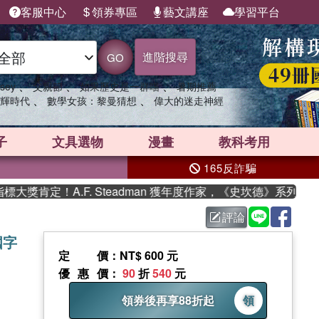
客服中心
領券專區
藝文講座
學習平台
進階搜尋
GO
、
、
、
sey
父親節
如果歷史是一群喵
暑期推薦
、
、
輝時代
數學女孩：黎曼猜想
偉大的迷走神經
子
文具選物
漫畫
教科考用
165反詐騙
肯定！A.F. Steadman 獲年度作家，《史坎德》系列帶你踏
評論
國字
定價
：NT$ 600 元
優惠價
：
90
折
540
元
領券後再享88折起
領