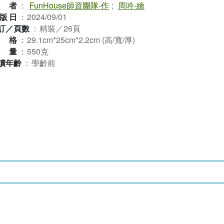
作者
：
FunHouse師資團隊-作
;
周吟-繪
版日
：
2024/09/01
訂／頁數
：
精裝／26頁
規格
：
29.1cm*25cm*2.2cm (高/寬/厚)
重量
：
550克
讀年齡
：
學齡前