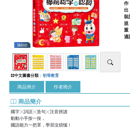
出
裝
適
滿額折
中文圖書分類
：
初等教育
商品簡介
作者簡介
商品簡介
國字╳詞語╳造句╳注音拼讀
動動小手按一按，
國語能力一把罩，學習沒煩惱！