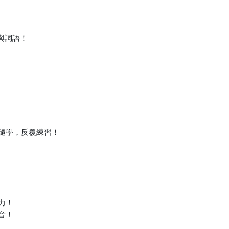
與詞語！
點隨學，反覆練習！
力！
音！