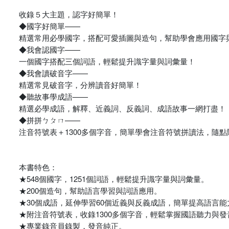
收錄５大主題，認字好簡單！
◆國字好簡單——
精選常用必學國字，搭配可愛插圖與造句，幫助學會應用國字
◆我會認國字——
一個國字搭配三個詞語，輕鬆提升識字量與詞彙量！
◆我會讀破音字——
精選常見破音字，分辨讀音好簡單！
◆聽故事學成語——
精選必學成語，解釋、近義詞、反義詞、成語故事一網打盡！
◆拼拼ㄅㄆㄇ——
注音符號表＋1300多個字音，簡單學會注音符號拼讀法，隨
本書特色：
★548個國字，1251個詞語，輕鬆提升識字量與詞彙量。
★200個造句，幫助語言學習與詞語應用。
★30個成語，延伸學習60個近義與反義成語，簡單提高語言能
★附注音符號表，收錄1300多個字音，輕鬆掌握國語聽力與發
★專業錄音員錄製，發音純正。