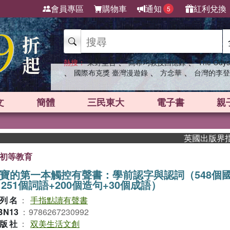
會員專區
購物車
通知
紅利兌換
5
、
、
熱搜：
東野圭吾
高希均教授回憶錄
The Odys
、
、
、
國際布克獎 臺灣漫遊錄
方念華
台灣的李登
文
簡體
三民東大
電子書
親
英國出版界指標大獎
初等教育
寶的第一本觸控有聲書：學前認字與認詞（548個
1251個詞語+200個造句+30個成語）
列名
：
手指點讀有聲書
BN13
：
9786267230992
版社
：
双美生活文創