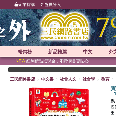
企業採購
會員登入
暢銷榜
新品
推薦
中文
外
NEW
紅利積點抵現金，消費購書更貼心
三民網路書店
中文書
社會人文
社會學
教育
寶
+
系
IS
出