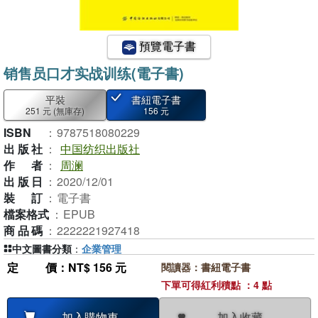
預覽電子書
销售员口才实战训练(電子書)
平裝
書紐電子書
251 元
(無庫存)
156 元
ISBN
：
9787518080229
出版社
：
中国纺织出版社
作者
：
周澜
出版日
：
2020/12/01
裝訂
：
電子書
檔案格式
：
EPUB
商品碼
：
2222221927418
中文圖書分類
：
企業管理
定價
：NT$ 156 元
閱讀器：書紐電子書
下單可得紅利積點 ：4 點
加入收藏
加入購物車