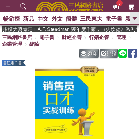
5
暢銷榜
新品
中文
外文
簡體
三民東大
電子書
親子
GO
標大獎肯定！A.F. Steadman 獲年度作家，《史坎德》系列
三民網路書店
電子書
財經企管
行銷企管
管理
、
、
熱搜：
東野圭吾
The Odyssey
企業管理
總論
、
、
父親節
如果歷史是一群喵
暑期
、
、
推薦
國際布克獎 臺灣漫遊錄
方
列印
評論
、
、
念華
台灣的李登輝時代
數學女
書紐電子書
、
孩：黎曼猜想
偉大的迷走神經