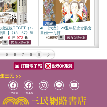
滿額折
搜查線RESET（1-
40.
《大奧》20週年紀念盒裝套
套書【《13．67》陳浩
書(全十九冊)
案，首刷限量附贈2本
9
972
惠價：
無庫存
 2人組印刷簽繪扉頁】
存
5
6
7
8
9
焦三民 >>
三民書局
三民出版