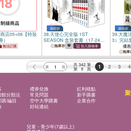
滿額折
滿額折
商店05+06【特裝
38.
天使心完全版 1ST
39.
大魔法
冊）
SEASON 盒裝套書（17-24共
3）完結
八冊）
基漫畫原
無庫存
優
無法訂購
別冊 ×
無庫
共
342
筆
1
2
3
4
第
9
頁
募
禮券兌換
紅利積點
聚
書館分類法
常見問題
新手購書
購/編目
空中大學購書
企業合作
換
好站連結
兒童・青少年(7歲以上)