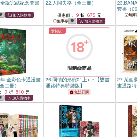
完全版完結紀念套書
22.
人間失格（全三冊）
23.
BAN
套書（06
9
675
優惠價：
無庫
無庫存
限制級
年 全彩色卡通漫畫
26.
同情的形態01上+下【雙書
27.
某個繼
 全二冊）
通路特典特裝版】
畫通路特
9
810
：
無法訂購