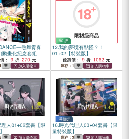
90 折
DANCE―熱舞青春
12.
我的夢境有點怪？！
(02)動畫化紀念套組
01+02【特裝版】
9
270
9
1062
惠價：
優惠價：
1
庫存：1
滿額折
理人01+02套書【限
16.
時光代理人03+04套書【限
】
量特裝版】
3
庫存：3