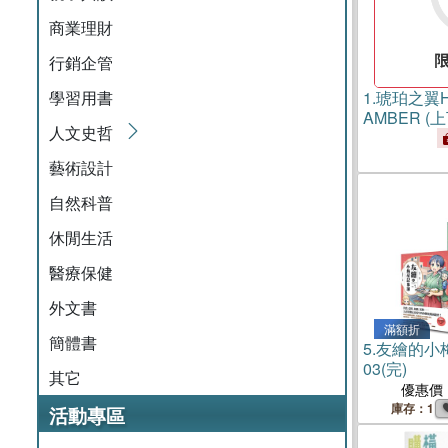
商業理財
行銷企管
學習用書
1.
琥珀之翼HI
AMBER (
人文史哲
藝術設計
自然科普
休閒生活
醫療保健
外文書
滿額折
簡體書
5.
友繪的小梅
03(完)
其它
優惠價
庫存：1
活動專區