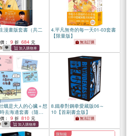
生漫畫版套書（共二
4.
平凡無奇的每一天01-03套書
【限量版】
9
684
惠價：
無法訂購
存
牡蠣是大人的心臟＋想
8.
鐵拳對鋼拳愛藏版06～
時去海邊套書（隨書
10【首刷書盒版】
明信片，一組兩張）
9
810
惠價：
無法訂購
1
限制級