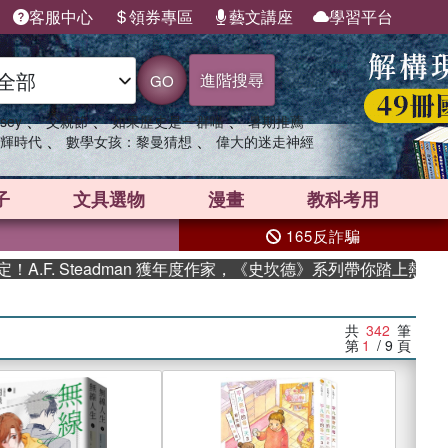
客服中心
領券專區
藝文講座
學習平台
進階搜尋
GO
、
、
、
sey
父親節
如果歷史是一群喵
暑期推薦
、
、
輝時代
數學女孩：黎曼猜想
偉大的迷走神經
子
文具選物
漫畫
教科考用
165反詐騙
Steadman 獲年度作家，《史坎德》系列帶你踏上熱血奇幻旅程
共
342
筆
第
1
/ 9
頁