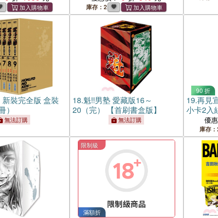
畫集：結冰路》
庫存：2
90 折
 新裝完全版 盒裝
18.
魁!!男塾 愛藏版16～
19.
再見宣
9冊）
20（完） 【首刷書盒版】
小卡2入
【特裝版
優
無法訂購
無法訂購
庫存：
限制級
滿額折