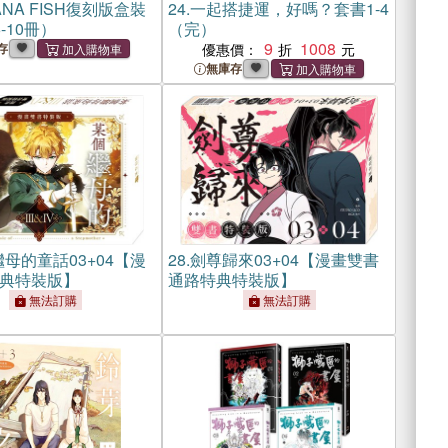
ANA FISH復刻版盒裝
24.
一起搭捷運，好嗎？套書1-4
-10冊）
（完）
9
1008
存
優惠價：
無庫存
母的童話03+04【漫
28.
劍尊歸來03+04【漫畫雙書
典特裝版】
通路特典特裝版】
無法訂購
無法訂購