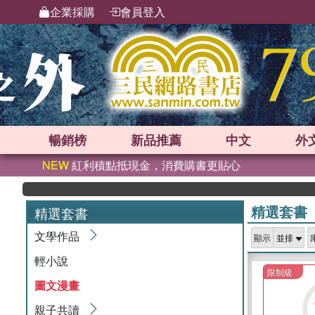
企業採購
會員登入
暢銷榜
新品
推薦
中文
外
NEW
紅利積點抵現金，消費購書更貼心
精選套書
精選套書
文學作品
顯示
輕小說
限制級
圖文漫畫
親子共讀