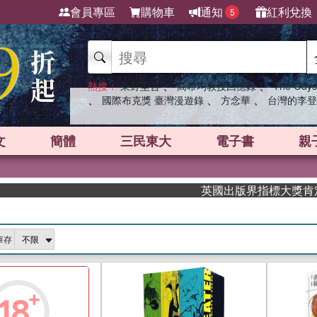
會員專區
購物車
通知
紅利兌換
5
、
、
熱搜：
東野圭吾
高希均教授回憶錄
The Odys
、
、
、
國際布克獎 臺灣漫遊錄
方念華
台灣的李登
文
簡體
三民東大
電子書
親
英國出版界指標大獎肯定！A.F. 
庫存