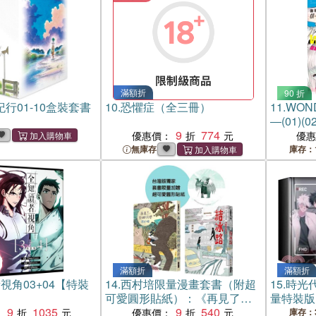
滿額折
90 折
行01-10盒裝套書
10.
恐懼症（全三冊）
11.
WON
―(01)
9
774
優惠價：
優
無庫存
庫存：
滿額折
滿額折
視角03+04【特裝
14.
西村培限量漫畫套書（附超
15.
時光代
可愛圓形貼紙）：《再見了，
量特裝版
9
1035
皆娜同學》＋《西村培短篇漫
9
540
：
優惠價：
庫存：