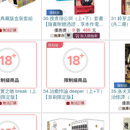
滿額折
族典藏版盒裝套組
30.
搜查瑠公圳（上+下）套書
31.
鈴芽之
【隨書附贈憑證，享本作電影
(共二冊)
任一場次早場優惠。】
9
468
優惠價：
無法訂購
無庫存
限制級
滿額折
之吻 break（上
34.
治癒悖論 deeper（上+下）
35.
洛夫
刷限定版】
【首刷限定版】
治怪譚（
卡）
優
無法訂購
無法訂購
無庫