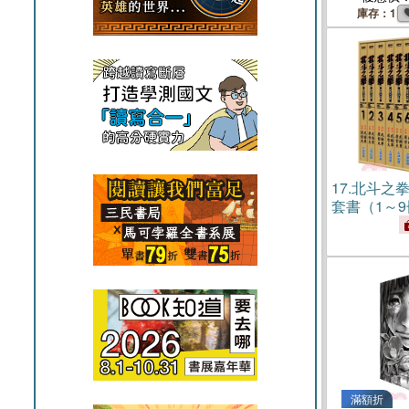
庫存：1
17.
北斗之拳
套書（1～
滿額折