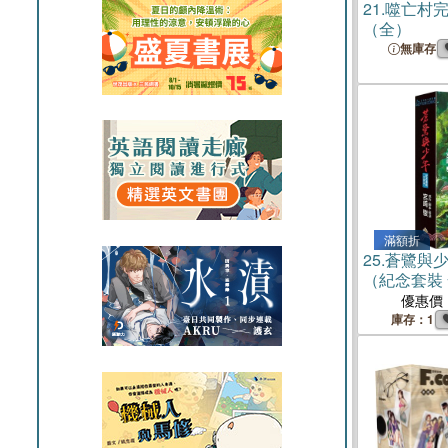
21.
噬亡村
（全）
無庫存
滿額折
25.
蒼鷺與少
（紀念套裝
優惠價
庫存：1