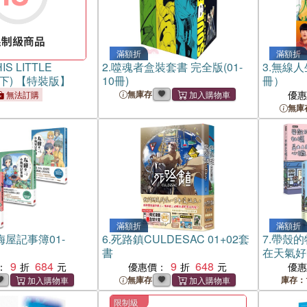
滿額折
滿額折
S LITTLE
2.
噬魂者盒裝套書 完全版(01-
3.
無線人
上下) 【特裝版】
10冊)
冊）
無庫存
優
無法訂購
無庫
滿額折
滿額折
屋記事簿01-
6.
死路鎮CULDESAC 01+02套
7.
帶殼的
書
在天氣好
9
684
9
648
附贈插畫
：
優惠價：
優
無庫存
庫存：
限制級