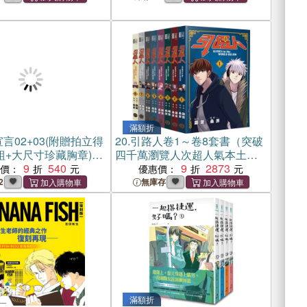
滿額折
言02+03(附贈拍立得
20.
引路人卷1～卷8套書（突破
組+大尺寸珍藏胸章)
四千萬瀏覽人次超人氣本土原
】
9
540
創漫畫，影視改編進行中！）
9
2873
惠價：
優惠價：
2
無庫存
滿額折