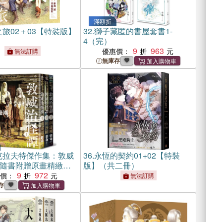
滿額折
旅02＋03【特裝版】
32.
獅子藏匿的書屋套書1-
4（完）
9
963
優惠價：
無法訂購
無庫存
克拉夫特傑作集：敦威
36.
永恆的契約01+02【特裝
隨書附贈原畫精緻酷
版】（共二冊）
9
972
惠價：
無法訂購
存