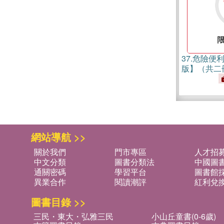
37.
危險便利
版】（共二
網站導航 >>
關於我們
門市專區
人才招
中文分類
圖書分類法
中國圖
通關密碼
學習平台
圖書館採
異業合作
閱讀潮評
紅利兌
圖書目錄 >>
三民・東大・弘雅三民
小山丘童書(0-6歲)