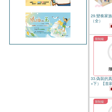
29.
變奏家
（全）
限制級
33.
偽裝的真實
+下）【首
限制級