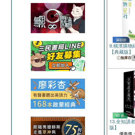
滿額折
9.
橫濱購物紀
【典藏版】
無庫存
90 折
13.
全知讀者
版】
優惠價