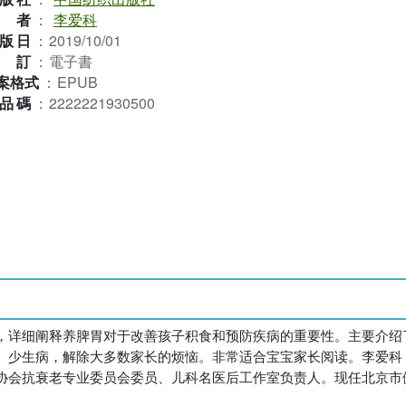
作者
：
李爱科
版日
：
2019/10/01
裝訂
：
電子書
案格式
：
EPUB
品碼
：
2222221930500
，详细阐释养脾胃对于改善孩子积食和预防疾病的重要性。主要介绍
、少生病，解除大多数家长的烦恼。非常适合宝宝家长阅读。李爱科
协会抗衰老专业委员会委员、儿科名医后工作室负责人。现任北京市