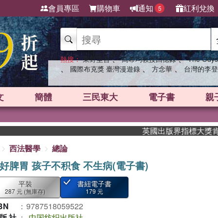
會員專區
購物車
通知
紅利兌換
5
、
、
熱搜：
東野圭吾
高希均教授回憶錄
The Odys
、
、
、
國際布克獎 臺灣漫遊錄
方念華
台灣的李登
文
簡體
三民東大
電子書
親
英國出版界指標大獎肯定！A
西法醫學
總論
好脾胃 孩子不积食 不生病(電子書)
平裝
書紐電子書
287 元
(無庫存)
179 元
BN
：
9787518059522
版社
：
中国纺织出版社