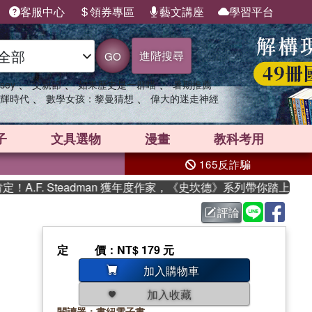
客服中心
領券專區
藝文講座
學習平台
進階搜尋
GO
、
、
、
sey
父親節
如果歷史是一群喵
暑期推薦
、
、
輝時代
數學女孩：黎曼猜想
偉大的迷走神經
子
文具選物
漫畫
教科考用
165反詐騙
.F. Steadman 獲年度作家，《史坎德》系列帶你踏上熱血奇
評論
定價
：NT$ 179 元
加入購物車
加入收藏
閱讀器：書紐電子書