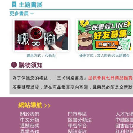
主題書展
更多書展
優惠方式：
75折起
優惠方式：
加入即送50元購書金
購物須知
為了保護您的權益，「三民網路書店」
提供會員七日商品鑑賞
若要辦理退貨，請在商品鑑賞期內寄回，且商品必須是全新狀
網站導航 >>
關於我們
門市專區
人才招
中文分類
圖書分類法
中國圖
通關密碼
學習平台
圖書館採
異業合作
閱讀潮評
紅利兌