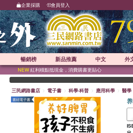
企業採購
會員登入
暢銷榜
新品
推薦
中文
外
NEW
紅利積點抵現金，消費購書更貼心
三民網路書店
電子書
科學‧科普
應用科學
醫學
养
書紐電子書
IS
出