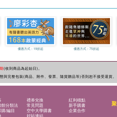
優惠方式：
19折起
優惠方式：
75折起
期
(收到商品為起始日)。
態與完整包裝(商品、附件、發票、隨貨贈品等)否則恕不接受退貨。
募
禮券兌換
紅利積點
聚
書館分類法
常見問題
新手購書
購/編目
空中大學購書
企業合作
換
好站連結