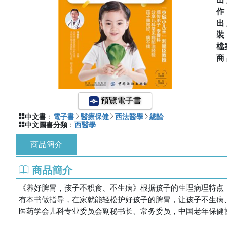
出
檔
商
預覽電子書
中文書
：
電子書
醫療保健
西法醫學
總論
中文圖書分類
：
西醫學
商品簡介
商品簡介
《养好脾胃，孩子不积食、不生病》根据孩子的生理病理特点
有本书做指导，在家就能轻松护好孩子的脾胃，让孩子不生病
医药学会儿科专业委员会副秘书长、常务委员，中国老年保健