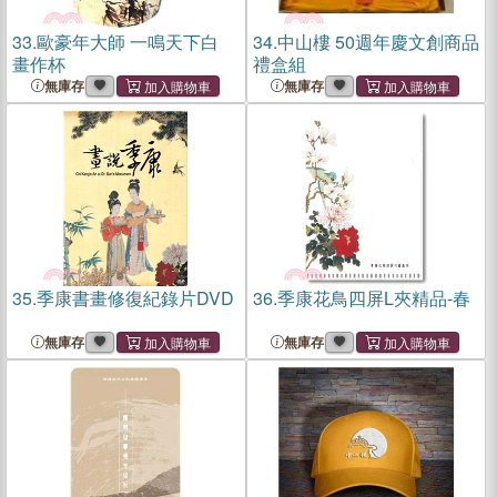
33.
歐豪年大師 一鳴天下白
34.
中山樓 50週年慶文創商品
畫作杯
禮盒組
無庫存
無庫存
35.
季康書畫修復紀錄片DVD
36.
季康花鳥四屏L夾精品-春
無庫存
無庫存