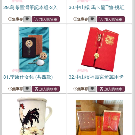
29.
鳥瞰臺灣筆記本組-3入
30.
中山樓 馬卡龍T恤-桃紅
無庫存
無庫存
31.
季康仕女鏡 (共四款)
32.
中山樓福壽宮燈萬用卡
無庫存
無庫存