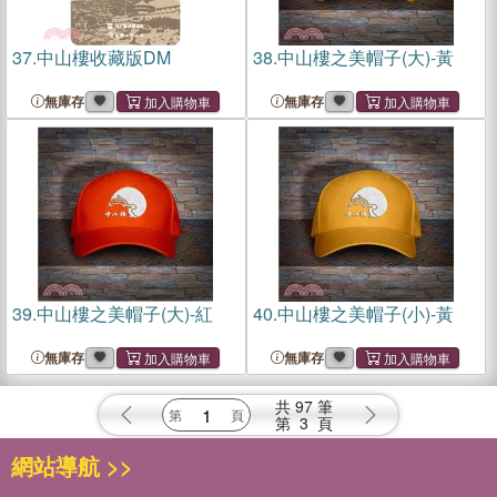
37.
中山樓收藏版DM
38.
中山樓之美帽子(大)-黃
無庫存
無庫存
39.
中山樓之美帽子(大)-紅
40.
中山樓之美帽子(小)-黃
無庫存
無庫存
共
97
筆
第
3
頁
網站導航 >>