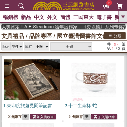
5
暢銷榜
新品
中文
外文
簡體
三民東大
電子書
親子
GO
！A.F. Steadman 獲年度作家，《史坎德》系列帶你踏上熱
文具禮品
/
品牌專區
/
國立臺灣圖書館文創
、
熱搜：
東野圭吾
高希均教授回憶錄
分類
、
、
、
The Odyssey
父親節
如果歷
共
97
筆
、
、
顯示
庫存
史是一群喵
暑期推薦
國際布克
第
1
/ 3
頁
、
、
獎 臺灣漫遊錄
方念華
台灣的李
、
、
登輝時代
數學女孩：黎曼猜想
偉大的迷走神經
1.
東印度旅遊見聞筆記書
2.
十二生肖杯-蛇
無庫存
無庫存