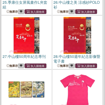
25.
季康仕女屏風畫作L夾套
26.
中山樓之美 涼感紗POLO
組
衫
無庫存
無庫存
27.
中山樓50周年紀念專刊
28.
中山樓50週年紀念影像暨
電子書
無庫存
無庫存