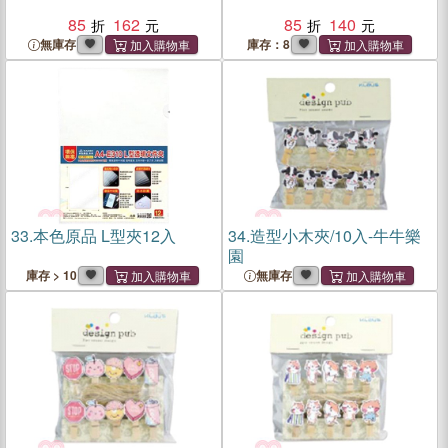
85
162
85
140
無庫存
庫存：8
33.
本色原品 L型夾12入
34.
造型小木夾/10入-牛牛樂
園
庫存 > 10
無庫存