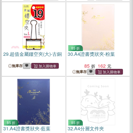
85 折
29.
超值金屬鏤空夾(大)-古銅
30.
A4證書獎狀夾-粉葉
85
162
無庫存
無庫存
85 折
85 折
31.
A4證書獎狀夾-藍葉
32.
A4分層文件夾