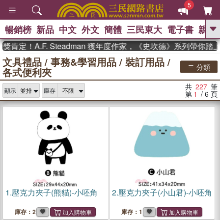
5
暢銷榜
新品
中文
外文
簡體
三民東大
電子書
親子
GO
！A.F. Steadman 獲年度作家，《史坎德》系列帶你踏上熱
文具禮品
/
事務&學習用品
/
裝訂用品
/
、
熱搜：
東野圭吾
高希均教授回憶錄
分類
各式便利夾
、
、
、
The Odyssey
父親節
如果歷
、
、
史是一群喵
暑期推薦
國際布克
共
227
筆
、
、
顯示
庫存
獎 臺灣漫遊錄
方念華
台灣的李
第
1
/ 6
頁
、
、
登輝時代
數學女孩：黎曼猜想
偉大的迷走神經
1.
壓克力夾子(熊貓)-小呸角
2.
壓克力夾子(小山君)-小呸角
庫存：2
庫存：1