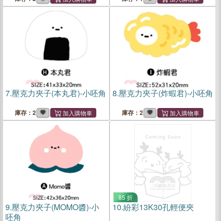
7.
壓克力夾子(本丸君)-小呸角
8.
壓克力夾子(炸蝦君)-小呸角
庫存：2
庫存：2
85 折
9.
壓克力夾子(MOMO醬)-小
10.
紛彩13K30孔輕便夾
呸角