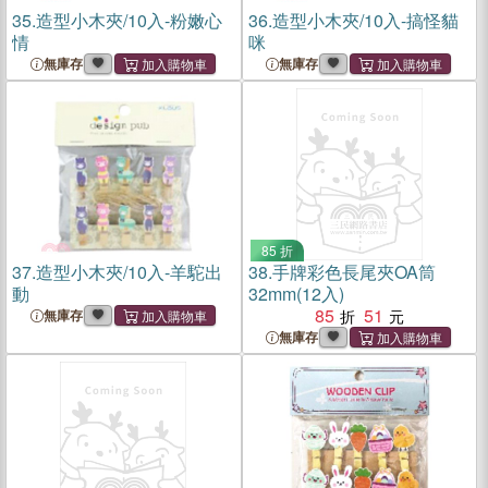
35.
造型小木夾/10入-粉嫩心
36.
造型小木夾/10入-搞怪貓
情
咪
無庫存
無庫存
85 折
37.
造型小木夾/10入-羊駝出
38.
手牌彩色長尾夾OA筒
動
32mm(12入)
85
51
無庫存
無庫存