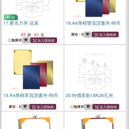
85 折
17.
壓克力夾-花束
18.
A4厚棉雙頁證書夾-時尚
85
43
庫存：9
無庫存
19.
A4厚棉單頁證書夾-時尚
20.
特價星創18K26孔夾
庫存：8
無庫存