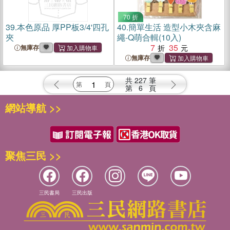
70 折
39.
本色原品 厚PP板3/4'四孔
40.
簡單生活 造型小木夾含麻
夾
繩-Q萌合輯(10入)
7
35
無庫存
無庫存
共
227
筆
第
6
頁
網站導航 >>
聚焦三民 >>
三民書局
三民出版