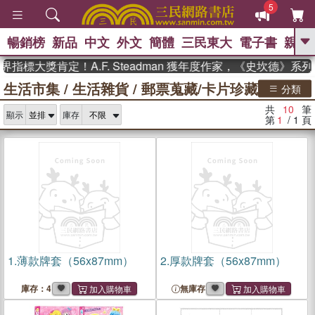
5
暢銷榜
新品
中文
外文
簡體
三民東大
電子書
親子
GO
指標大獎肯定！A.F. Steadman 獲年度作家，《史坎德》系
生活市集
/
生活雜貨
/
郵票蒐藏/卡片珍藏
、
熱搜：
東野圭吾
高希均教授回憶錄
分類
、
、
、
The Odyssey
父親節
如果歷
共
10
筆
、
、
顯示
庫存
史是一群喵
暑期推薦
國際布克
第
1
/ 1
頁
、
、
獎 臺灣漫遊錄
方念華
台灣的李
、
、
登輝時代
數學女孩：黎曼猜想
偉大的迷走神經
1.
薄款牌套（56x87mm）
2.
厚款牌套（56x87mm）
庫存：4
無庫存