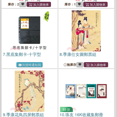
庫存：2
庫存：1
7.
黑底集郵卡-十字型
8.
季康仕女圖郵票組
無庫存
到貨時通知我
85 折
9.
季康花鳥四屏郵票組
10.
珠友 16K收藏集郵冊