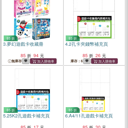
85 折
85 折
3.
夢幻遊戲卡收藏冊
4.
2孔卡夾錢幣補充頁
85
94
85
26
無庫存
庫存：6
85 折
85 折
5.
25K2孔遊戲卡補充頁
6.
A4/11孔遊戲卡補充頁
85
17
85
30