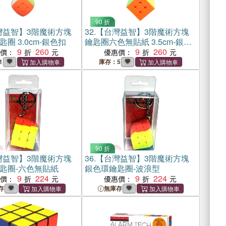
90 折
灣益智】3階魔術方塊
32.
【台灣益智】3階魔術方塊
圈 3.0cm-銀色扣
鑰匙圈六色無貼紙 3.5cm-銀色
9
260
環
9
260
惠價：
優惠價：
1
庫存：5
90 折
灣益智】3階魔術方塊
36.
【台灣益智】3階魔術方塊
匙圈-六色無貼紙
銀色環鑰匙圈-波浪型
9
224
9
224
惠價：
優惠價：
存
無庫存