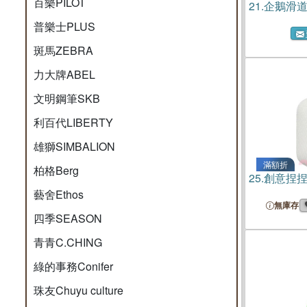
百樂PILOT
21.
企鵝滑道
普樂士PLUS
斑馬ZEBRA
力大牌ABEL
文明鋼筆SKB
利百代LIBERTY
雄獅SIMBALION
滿額折
柏格Berg
25.
創意捏捏
藝舍Ethos
無庫存
四季SEASON
青青C.CHING
綠的事務Conifer
珠友Chuyu culture