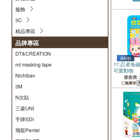
服飾
3C
精品專區
品牌專區
DT&CREATION
滿額折
17.
忍者兔
mt masking tape
可愛動物
Nichiban
優惠價
無庫存
3M
N次貼
三菱UNI
手牌SDI
飛龍Pentel