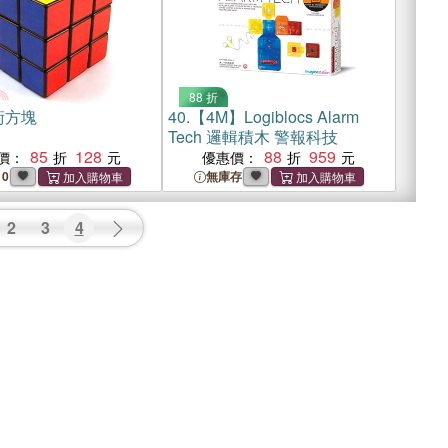
88 折
術方塊
40.
【4M】Logiblocs Alarm
Tech 邏輯積木 警報科技
85
128
88
959
價：
優惠價：
10
無庫存
2
3
4