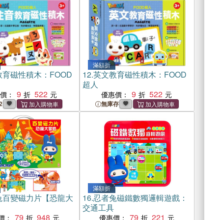
滿額折
教育磁性積木：FOOD
12.
英文教育磁性積木：FOOD
超人
9
522
9
522
惠價：
優惠價：
2
無庫存
滿額折
兔百變磁力片【恐龍大
16.
忍者兔磁鐵數獨邏輯遊戲：
交通工具
79
948
79
221
價：
優惠價：