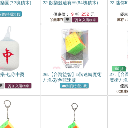
樂園(72塊積木)
22.
歡樂競速賽車(64塊積木)
23.
迷你I
9
252
優惠價：
優
到貨時通知我
無庫存
庫存：
90 折
樂-包你中獎
26.
【台灣益智】5階速轉魔術
27.
【台
方塊-彩色競速版
魔術方塊
優
到貨時通知我
無庫