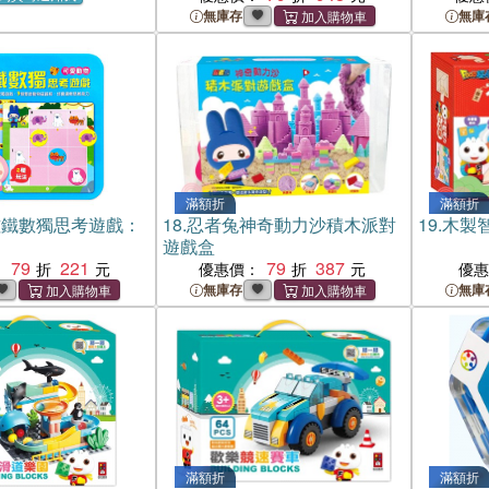
無庫存
無庫
滿額折
滿額折
磁鐵數獨思考遊戲：
18.
忍者兔神奇動力沙積木派對
19.
木製智
遊戲盒
79
221
79
387
：
優惠價：
優
無庫存
無庫
滿額折
滿額折