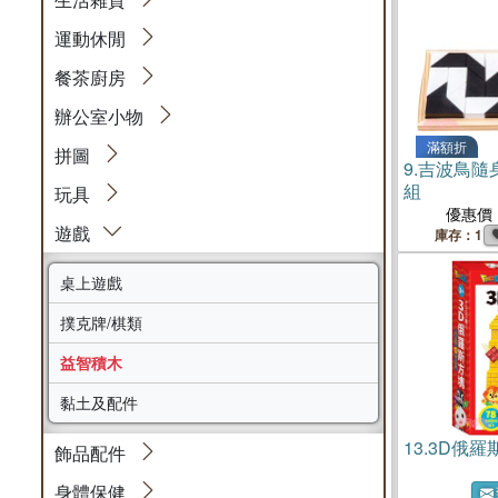
運動休閒
餐茶廚房
辦公室小物
滿額折
拼圖
9.
吉波鳥隨
組
玩具
優惠價
遊戲
庫存：1
桌上遊戲
撲克牌/棋類
益智積木
黏土及配件
13.
3D俄羅
飾品配件
身體保健