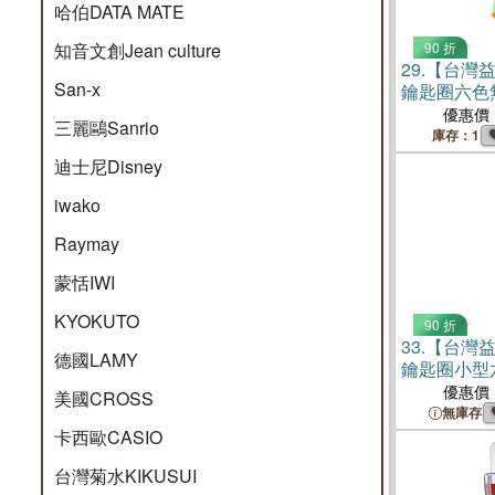
哈伯DATA MATE
知音文創Jean culture
90 折
29.
【台灣益
San-x
鑰匙圈六色無
扣
優惠價
三麗鷗Sanrio
庫存：1
迪士尼Disney
iwako
Raymay
蒙恬IWI
KYOKUTO
90 折
33.
【台灣益
德國LAMY
鑰匙圈小型六
銀色環
優惠價
美國CROSS
無庫存
卡西歐CASIO
台灣菊水KIKUSUI