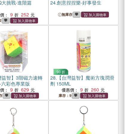
Q大挑戰-進階篇
24.
創意捏捏樂-好事發生
9
252
惠價：
無庫存
2
90 折
灣益智】3階磁力速轉
28.
【台灣益智】魔術方塊潤滑
-六彩色專業版
劑 150ML
9
629
9
260
惠價：
優惠價：
存
庫存：9