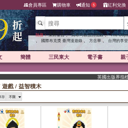
會員專區
購物車
通知
紅利兌換
5
、
、
熱搜：
東野圭吾
高希均教授回憶錄
The Odys
、
、
、
國際布克獎 臺灣漫遊錄
方念華
台灣的李登
文
簡體
三民東大
電子書
親
英國出版界指標大獎肯定！A.
/
遊戲
/
益智積木
庫存