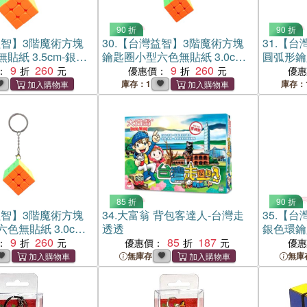
90 折
90 折
智】3階魔術方塊
30.
【台灣益智】3階魔術方塊
31.
【台
貼紙 3.5cm-銀色
鑰匙圈小型六色無貼紙 3.0cm-
圓弧形鑰匙
9
260
銀色扣
9
260
：
優惠價：
優
庫存：1
庫存：
85 折
90 折
智】3階魔術方塊
34.
大富翁 背包客達人-台灣走
35.
【台
色無貼紙 3.0cm-
透透
銀色環鑰
9
260
85
187
：
優惠價：
優
無庫存
無庫