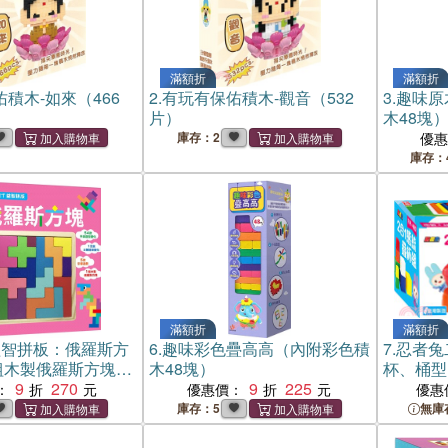
滿額折
滿額折
積木-如來（466
2.
有玩有保佑積木-觀音（532
3.
趣味原
片）
木48塊
庫存：2
優
庫存：
滿額折
滿額折
益智拼板：俄羅斯方
6.
趣味彩色疊高高（內附彩色積
7.
忍者兔
組木製俄羅斯方塊積
木48塊）
杯、桶型
面造型變化+12款立
9
270
9
225
：
優惠價：
優惠
+5種引導遊戲）
庫存：5
無庫