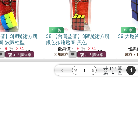
90 折
85 折
智】3階魔術方塊
38.
【台灣益智】3階魔術方塊
39.
大魔
圈-波圓柱型
銀色扣鑰匙圈-黑色
9
224
9
224
：
優惠價：
優惠
無庫存
庫存 > 
共
147
筆
1
第
4
頁