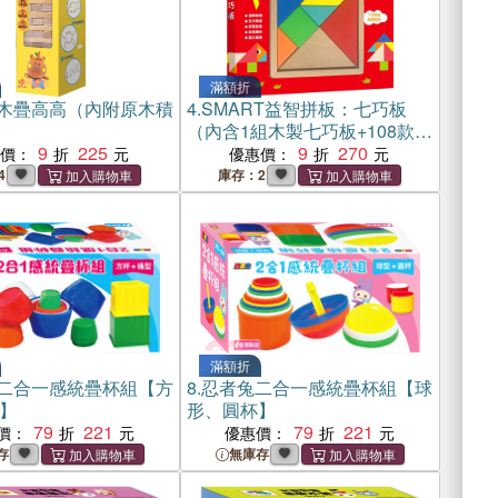
滿額折
木疊高高（內附原木積
4.
SMART益智拼板：七巧板
）
（內含1組木製七巧板+108款創
9
225
意造型）
9
270
惠價：
優惠價：
4
庫存：2
滿額折
二合一感統疊杯組【方
8.
忍者兔二合一感統疊杯組【球
】
形、圓杯】
79
221
79
221
價：
優惠價：
存
無庫存