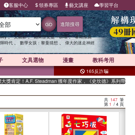
客服中心
領券專區
藝文講座
學習平台
進階搜尋
GO
、
、
、
sey
父親節
如果歷史是一群喵
暑期推薦
、
、
輝時代
數學女孩：黎曼猜想
偉大的迷走神經
子
文具選物
漫畫
教科考用
165反詐騙
F. Steadman 獲年度作家，《史坎德》系列帶你踏上熱血奇
共
147
筆
第
1
/ 4
頁