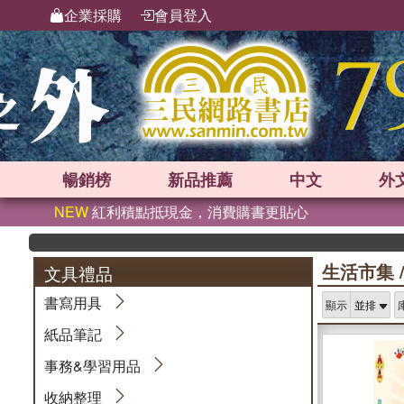
企業採購
會員登入
暢銷榜
新品
推薦
中文
外
NEW
紅利積點抵現金，消費購書更貼心
生活市集
文具禮品
書寫用具
顯示
紙品筆記
事務&學習用品
收納整理