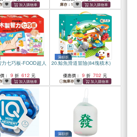
存
庫存：1
滿額折
力七巧板-FOOD超人
20.
鯨魚滑道冒險(84塊積木)
9
612
9
702
惠價：
優惠價：
存
無庫存
滿額折