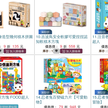
滿額折
滿額折
身造型幾何積木拼圖
10.
吉波鳥安全軟膠可愛捏捏認
11.
注音
知軟積木方塊
超人
9
135
9
558
：
優惠價：
優
庫存：1
庫存：
滿額折
滿額折
斯方塊 FOOD超人
14.
忍者兔百變磁力片【可愛動
15.
忍者
物】
冒險】
79
948
優惠價：
優惠
到貨時通知我