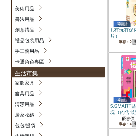
美術用品
書法用品
滿額折
創意禮品
1.
有玩有保佑
片）
禮品包裝用品
庫存：2
手工藝用品
卡通角色專區
生活市集
家飾家具
寢具用品
滿額折
清潔用品
5.
SMART
塊（內含1
居家收納
木+54款俌
優惠價
體造型變化
庫存：4
包包/提袋
生活雜貨