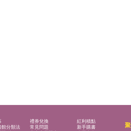
募
禮券兌換
紅利積點
聚
書館分類法
常見問題
新手購書