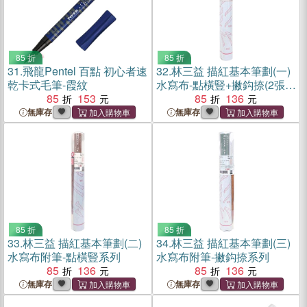
85 折
85 折
31.
飛龍Pentel 百點 初心者速
32.
林三益 描紅基本筆劃(一)
乾卡式毛筆-霞紋
水寫布-點橫豎+撇鈎捺(2張
85
153
入)
85
136
無庫存
無庫存
85 折
85 折
33.
林三益 描紅基本筆劃(二)
34.
林三益 描紅基本筆劃(三)
水寫布附筆-點橫豎系列
水寫布附筆-撇鈎捺系列
85
136
85
136
無庫存
無庫存