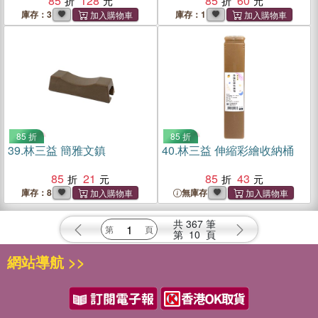
85
128
85
60
庫存：3
庫存：1
85 折
85 折
39.
林三益 簡雅文鎮
40.
林三益 伸縮彩繪收納桶
85
21
85
43
庫存：8
無庫存
共
367
筆
第
10
頁
網站導航 >>