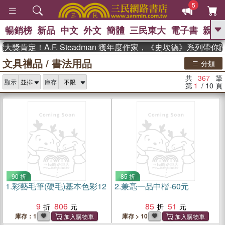
5
暢銷榜
新品
中文
外文
簡體
三民東大
電子書
親子
GO
定！A.F. Steadman 獲年度作家，《史坎德》系列帶你踏
文具禮品
/
書法用品
、
熱搜：
東野圭吾
高希均教授回憶錄
分類
、
、
、
The Odyssey
父親節
如果歷
共
367
筆
、
、
顯示
庫存
史是一群喵
暑期推薦
國際布克
第
1
/ 10
頁
、
、
獎 臺灣漫遊錄
方念華
台灣的李
、
、
登輝時代
數學女孩：黎曼猜想
偉大的迷走神經
90 折
85 折
1.
彩藝毛筆(硬毛)基本色彩12
2.
兼毫一品中楷-60元
9
806
85
51
庫存：1
庫存 > 10