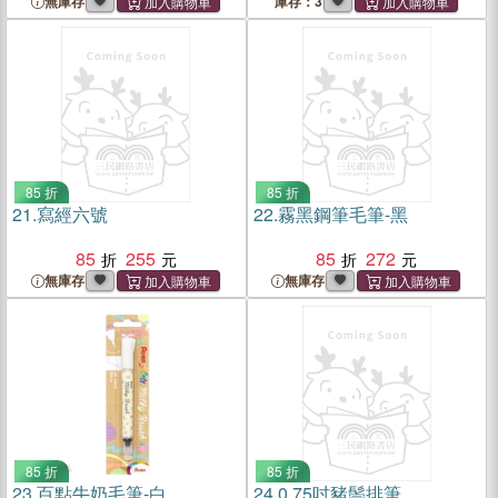
無庫存
庫存：3
85 折
85 折
21.
寫經六號
22.
霧黑鋼筆毛筆-黑
85
255
85
272
無庫存
無庫存
85 折
85 折
23.
百點牛奶毛筆-白
24.
0.75吋豬鬃排筆