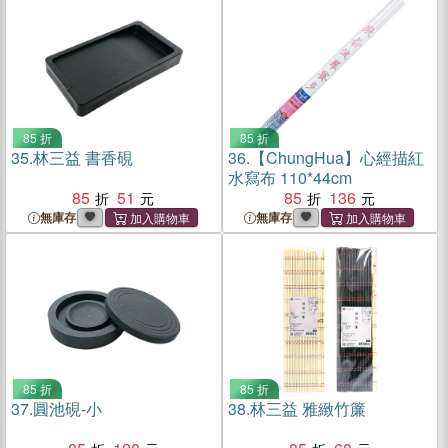
85 折
85 折
35.
林三益 書香硯
36.
【ChungHua】心經描紅
水寫布 110*44cm
85
51
85
136
無庫存
無庫存
85 折
85 折
37.
圓池硯-小
38.
林三益 雅緻竹簾