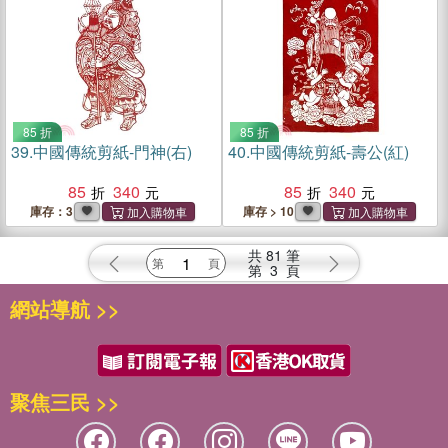
85 折
85 折
39.
中國傳統剪紙-門神(右)
40.
中國傳統剪紙-壽公(紅)
85
340
85
340
庫存：3
庫存 > 10
共
81
筆
第
3
頁
網站導航 >>
聚焦三民 >>