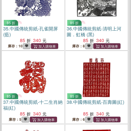
85 折
85 折
35.
中國傳統剪紙-孔雀開屏
36.
中國傳統剪紙-清明上河
(藍)
圖．虹橋 (黑)
85
340
85
340
庫存：10
庫存：8
85 折
85 折
37.
中國傳統剪紙-十二生肖納
38.
中國傳統剪紙-百壽圖(紅)
福(紅)
85
340
85
340
庫存：5
庫存：6