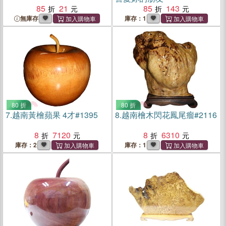
85
21
85
143
無庫存
庫存：1
80 折
80 折
7.
越南黃檜蘋果 4才#1395
8.
越南檜木閃花鳳尾瘤#2116
8
7120
8
6310
庫存：2
庫存：1