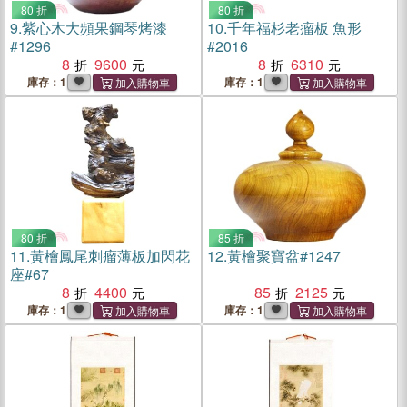
80 折
80 折
9.
紫心木大頻果鋼琴烤漆
10.
千年福杉老瘤板 魚形
#1296
#2016
8
9600
8
6310
庫存：1
庫存：1
80 折
85 折
11.
黃檜鳳尾刺瘤薄板加閃花
12.
黃檜聚寶盆#1247
座#67
8
4400
85
2125
庫存：1
庫存：1