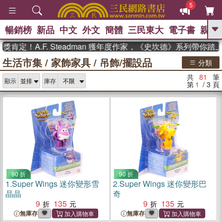
5
暢銷榜
新品
中文
外文
簡體
三民東大
電子書
親子
GO
A.F. Steadman 獲年度作家，《史坎德》系列帶你踏上熱血
生活市集
/
家飾家具
/
吊飾/擺設品
、
熱搜：
東野圭吾
高希均教授回憶錄
分類
、
、
、
The Odyssey
父親節
如果歷
共
81
筆
、
、
顯示
庫存
史是一群喵
暑期推薦
國際布克
第
1
/ 3
頁
、
、
獎 臺灣漫遊錄
方念華
台灣的李
、
、
登輝時代
數學女孩：黎曼猜想
偉大的迷走神經
90 折
90 折
1.
Super Wings 迷你變形雪
2.
Super Wings 迷你變形巴
晶晶
奇
9
135
9
135
無庫存
無庫存