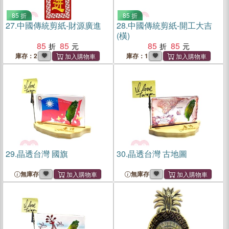
85 折
85 折
27.
中國傳統剪紙-財源廣進
28.
中國傳統剪紙-開工大吉
(橫)
85
85
85
85
庫存：2
庫存：1
29.
晶透台灣 國旗
30.
晶透台灣 古地圖
無庫存
無庫存