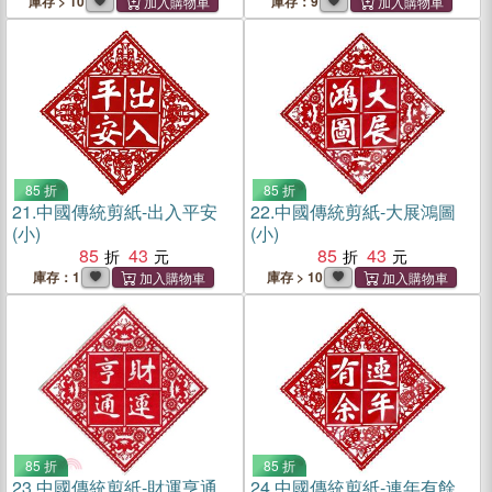
庫存 > 10
庫存：9
85 折
85 折
21.
中國傳統剪紙-出入平安
22.
中國傳統剪紙-大展鴻圖
(小)
(小)
85
43
85
43
庫存：1
庫存 > 10
85 折
85 折
23.
中國傳統剪紙-財運亨通
24.
中國傳統剪紙-連年有餘