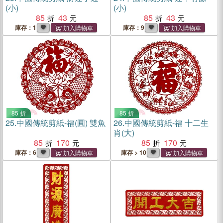
(小)
(小)
85
43
85
43
庫存：1
庫存：9
85 折
85 折
25.
中國傳統剪紙-福(圓) 雙魚
26.
中國傳統剪紙-福 十二生
肖(大)
85
170
85
170
庫存：6
庫存 > 10