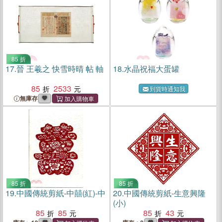
85 折
17.
晉 王羲之 快雪時晴 帖 軸
18.
水晶祝福大蛋罐
85
2533
到貨時通知我
無庫存
85 折
85 折
19.
中國傳統剪紙-中囍(紅)-中
20.
中國傳統剪紙-生意興隆
(小)
85
85
85
43