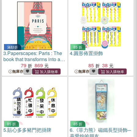
滿額折
85 折
3.
Paperscapes: Paris : The
4.
圓形佈置掛飾
book that transforms into a
cityscape
79
869
85
38
無庫存
無庫存
85 折
85 折
5.
貼心多多豬門把掛牌
6.
《菲力熊》磁鐵長型掛飾─
喜愛妳的朋友