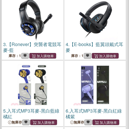
3.
【Ronever】突襲者電競耳
4.
【E-books】藍翼頭戴式耳
麥-藍
麥
庫存：1
庫存：1
5.
入耳式MP3耳麥-黑白藍綠
6.
入耳式MP3耳麥-黑白紅綠
橘紅
橘紫
無庫存
無庫存