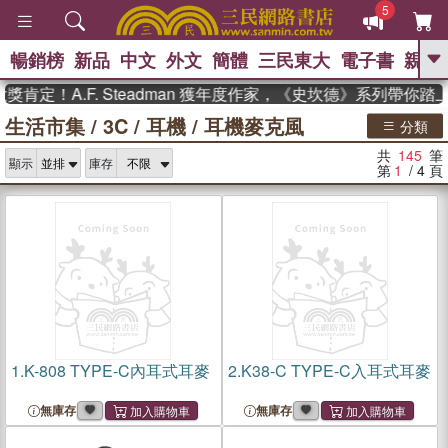
5
暢銷榜
新品
中文
外文
簡體
三民東大
電子書
親子
GO
！A.F. Steadman 獲年度作家，《史坎德》系列帶你踏上熱
生活市集
/
3C
/
耳機
/
耳機麥克風
、
熱搜：
東野圭吾
高希均教授回憶錄
分類
、
、
、
The Odyssey
父親節
如果歷
共
145
筆
、
、
顯示
庫存
史是一群喵
暑期推薦
國際布克
第
1
/ 4
頁
、
、
獎 臺灣漫遊錄
方念華
台灣的李
、
、
登輝時代
數學女孩：黎曼猜想
偉大的迷走神經
1.
K-808 TYPE-C內耳式耳麥
2.
K38-C TYPE-C入耳式耳麥
無庫存
無庫存