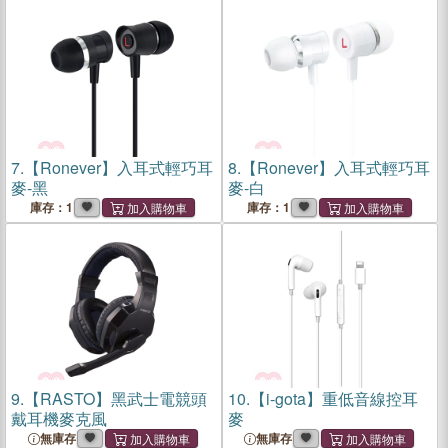
7.
【Ronever】入耳式輕巧耳
8.
【Ronever】入耳式輕巧耳
麥-黑
麥-白
庫存：1
庫存：1
9.
【RASTO】黑武士電競頭
10.
【i-gota】重低音線控耳
戴耳機麥克風
麥
無庫存
無庫存