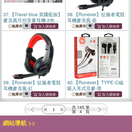
37.
【Travel blue 英國藍旅】
38.
【Ronever】征服者電競
麥克風可控音量耳機-2色
耳機麥克風-藍
TB555
無庫存
無庫存
39.
【Ronever】征服者電競
40.
【Ronever】TYPE-C磁
耳機麥克風-紅
吸入耳式耳麥-黑
無庫存
無庫存
共
145
筆
第
4
頁
網站導航 >>