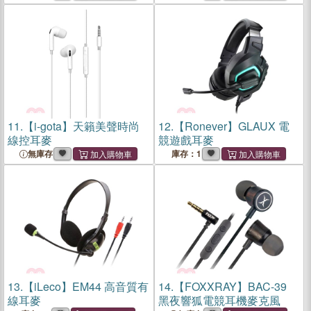
11.
【i-gota】天籟美聲時尚
12.
【Ronever】GLAUX 電
線控耳麥
競遊戲耳麥
無庫存
庫存：1
13.
【iLeco】EM44 高音質有
14.
【FOXXRAY】BAC-39
線耳麥
黑夜響狐電競耳機麥克風