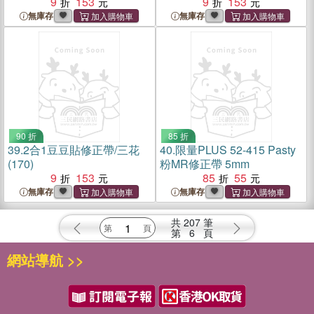
9
153
9
153
無庫存
無庫存
90 折
85 折
39.
2合1豆豆貼修正帶/三花
40.
限量PLUS 52-415 Pasty
(170)
粉MR修正帶 5mm
9
153
85
55
無庫存
無庫存
共
207
筆
第
6
頁
網站導航 >>