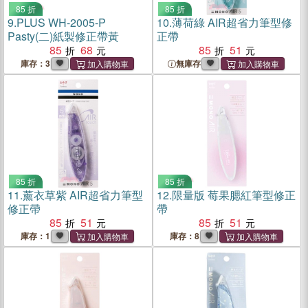
85 折
85 折
9.
PLUS WH-2005-P
10.
薄荷綠 AIR超省力筆型修
Pasty(二)紙製修正帶黃
正帶
85
68
85
51
庫存：3
無庫存
85 折
85 折
11.
薰衣草紫 AIR超省力筆型
12.
限量版 莓果腮紅筆型修正
修正帶
帶
85
51
85
51
庫存：1
庫存：8