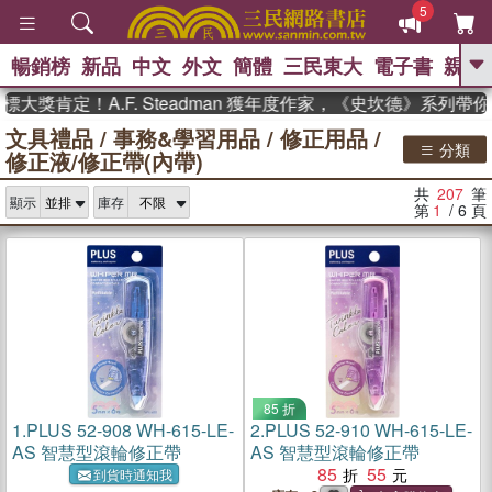
5
暢銷榜
新品
中文
外文
簡體
三民東大
電子書
親子
GO
肯定！A.F. Steadman 獲年度作家，《史坎德》系列帶你踏
文具禮品
/
事務&學習用品
/
修正用品
/
、
、
熱搜：
東野圭吾
The Odyssey
分類
修正液/修正帶(內帶)
、
、
父親節
如果歷史是一群喵
暑期
、
、
推薦
國際布克獎 臺灣漫遊錄
方
共
207
筆
、
、
顯示
庫存
念華
台灣的李登輝時代
數學女
第
1
/ 6
頁
、
孩：黎曼猜想
偉大的迷走神經
85 折
1.
PLUS 52-908 WH-615-LE-
2.
PLUS 52-910 WH-615-LE-
AS 智慧型滾輪修正帶
AS 智慧型滾輪修正帶
85
55
到貨時通知我