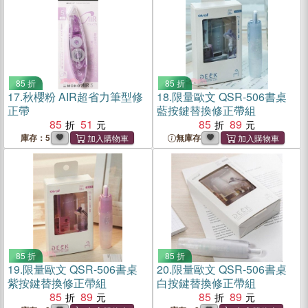
85 折
85 折
17.
秋櫻粉 AIR超省力筆型修
18.
限量歐文 QSR-506書桌
正帶
藍按鍵替換修正帶組
85
51
85
89
庫存：5
無庫存
85 折
85 折
19.
限量歐文 QSR-506書桌
20.
限量歐文 QSR-506書桌
紫按鍵替換修正帶組
白按鍵替換修正帶組
85
89
85
89