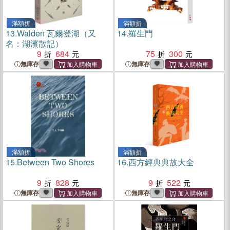
滿額折
滿額折
13.
Walden 瓦爾登湖（又
14.
羅生門
名：湖濱散記）
9
684
75
300
無庫存
無庫存
滿額折
滿額折
15.
Between Two Shores
16.
西方經典典故大全
9
828
9
522
無庫存
無庫存