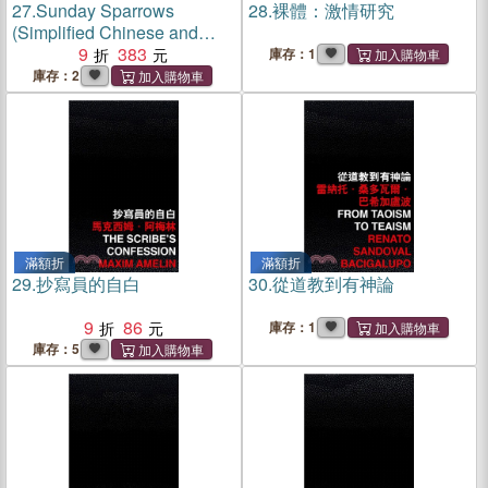
27.
Sunday Sparrows
28.
裸體：激情研究
(Simplified Chinese and
English) 星期天的麻雀
9
383
庫存：1
庫存：2
滿額折
滿額折
29.
抄寫員的自白
30.
從道教到有神論
9
86
庫存：1
庫存：5