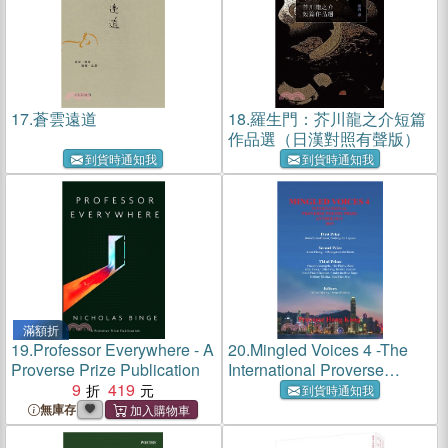
17.
蒼雲遠道
18.
羅生門：芥川龍之介短篇
作品選（日漢對照有聲版）
到貨時通知我
到貨時通知我
滿額折
19.
Professor Everywhere - A
20.
Mingled Voices 4 -The
Proverse Prize Publication
International Proverse
9
419
Poetry Prize Anthology 2019
到貨時通知我
無庫存