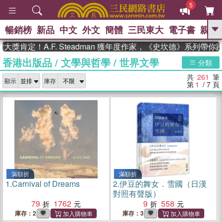
5
暢銷榜
新品
中文
外文
簡體
三民東大
電子書
親子
GO
！A.F. Steadman 獲年度作家，《史坎德》系列帶你踏上
香港出版品
/
文學與哲學
/
世界文學
、
熱搜：
東野圭吾
高希均教授回憶錄
分類
、
、
、
The Odyssey
父親節
如果歷
共
261
筆
、
、
顯示
庫存
史是一群喵
暑期推薦
國際布克
第
1
/ 7
頁
、
、
獎 臺灣漫遊錄
方念華
台灣的李
、
、
登輝時代
數學女孩：黎曼猜想
偉大的迷走神經
滿額折
滿額折
1.
Carnival of Dreams
2.
伊豆的舞女．雪國（日漢
對照有聲版）
79
1762
9
558
庫存：2
庫存：3