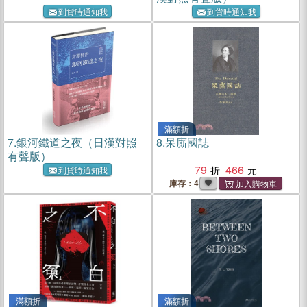
到貨時通知我
到貨時通知我
滿額折
7.
銀河鐵道之夜（日漢對照
8.
呆廝國誌
有聲版）
79
466
到貨時通知我
庫存：4
滿額折
滿額折