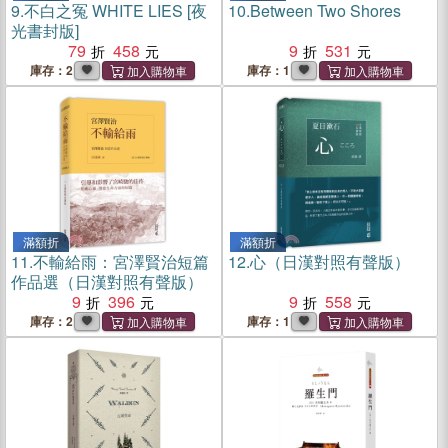
9.
不白之冤 WHITE LIES [夜
10.
Between Two Shores
光書封版]
79
458
9
531
庫存：2
庫存：1
滿額折
滿額折
11.
不輸給雨：宮澤賢治短篇
12.
心（日漢對照有聲版）
作品選（日漢對照有聲版）
9
396
9
558
庫存：2
庫存：1