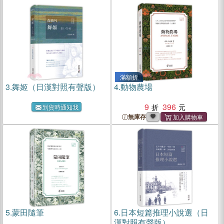
滿額折
3.
舞姬（日漢對照有聲版）
4.
動物農場
9
396
到貨時通知我
無庫存
5.
蒙田隨筆
6.
日本短篇推理小說選（日
漢對照有聲版）