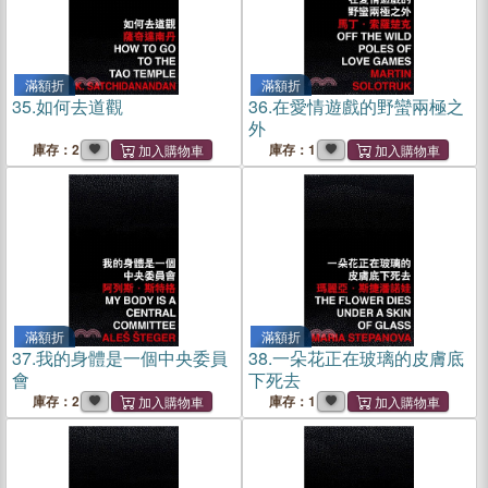
滿額折
滿額折
35.
如何去道觀
36.
在愛情遊戲的野蠻兩極之
外
庫存：2
庫存：1
滿額折
滿額折
37.
我的身體是一個中央委員
38.
一朵花正在玻璃的皮膚底
會
下死去
庫存：2
庫存：1