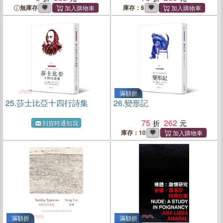
無庫存
庫存：6
滿額折
25.
莎士比亞十四行詩集
26.
變形記
75
262
到貨時通知我
庫存：10
滿額折
滿額折