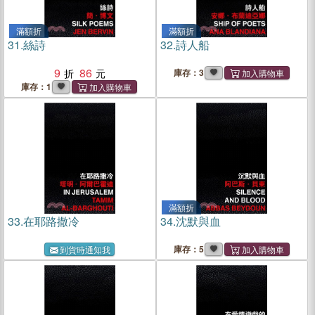
滿額折
滿額折
31.
絲詩
32.
詩人船
9
86
庫存：3
庫存：1
滿額折
33.
在耶路撒冷
34.
沈默與血
庫存：5
到貨時通知我