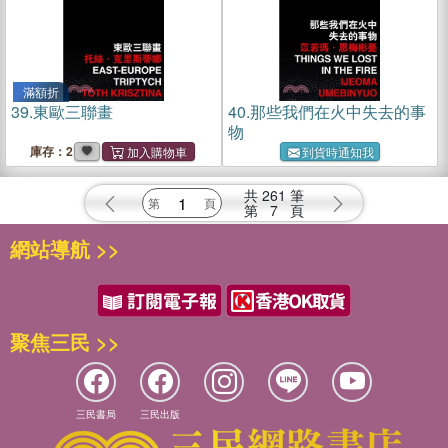
滿額折
39.
東歐三聯畫
40.
那些我們在火中失去的事
物
庫存：2
到貨時通知我
共
261
筆
第
7
頁
網站導航 >>
聚焦三民 >>
三民書局
三民出版