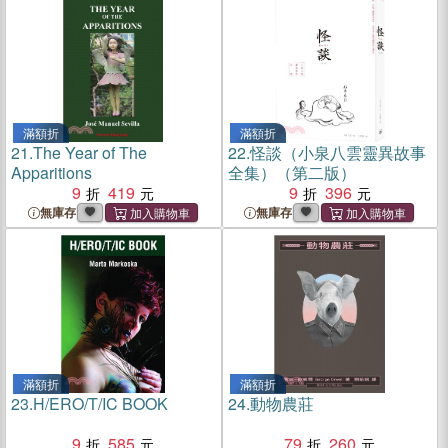
滿額折
滿額折
21.
The Year of The
22.
怪談（小泉八雲靈異故事
Apparitions
全集）（第二版）
9
419
9
396
無庫存
無庫存
滿額折
滿額折
23.
H/ERO/T/IC BOOK
24.
動物農莊
9
585
79
260