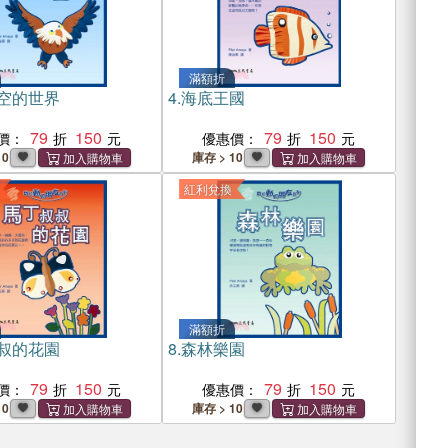
滿額折
空的世界
4.
海底王國
79
150
79
150
價：
優惠價：
10
庫存 > 10
紅利兌換
滿額折
叔的花園
8.
森林樂園
79
150
79
150
價：
優惠價：
10
庫存 > 10