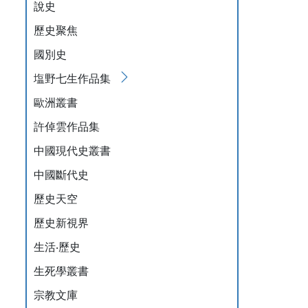
說史
歷史聚焦
國別史
塩野七生作品集
歐洲叢書
許倬雲作品集
中國現代史叢書
中國斷代史
歷史天空
歷史新視界
生活‧歷史
生死學叢書
宗教文庫