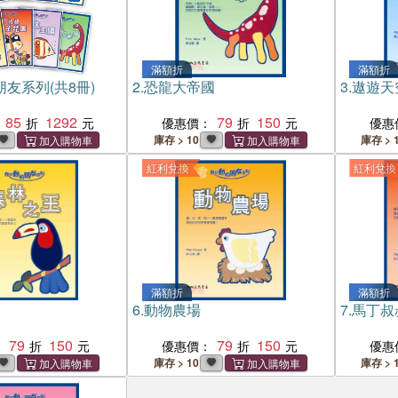
滿額折
滿額折
友系列(共8冊)
2.
恐龍大帝國
3.
遨遊天
85
1292
79
150
優惠價：
優惠
庫存 > 10
庫存 > 
紅利兌換
紅利兌換
滿額折
滿額折
6.
動物農場
7.
馬丁叔
79
150
79
150
：
優惠價：
優惠
庫存 > 10
庫存 > 