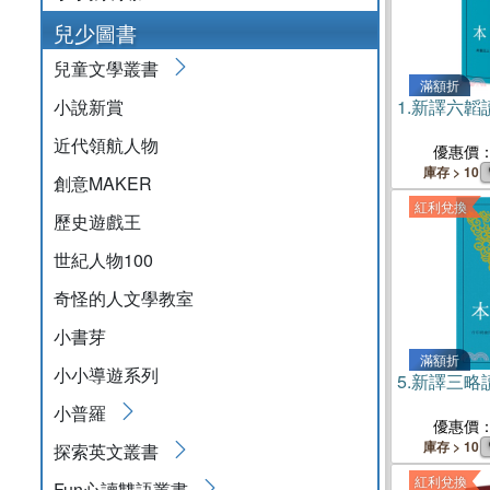
兒少圖書
兒童文學叢書
滿額折
小說新賞
1.
新譯六韜讀
近代領航人物
優惠價
庫存 > 10
創意MAKER
紅利兌換
歷史遊戲王
世紀人物100
奇怪的人文學教室
小書芽
滿額折
小小導遊系列
5.
新譯三略讀
小普羅
優惠價
庫存 > 10
探索英文叢書
紅利兌換
Fun心讀雙語叢書