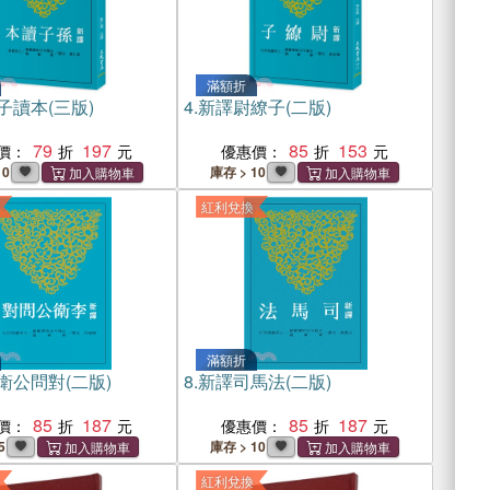
滿額折
子讀本(三版)
4.
新譯尉繚子(二版)
79
197
85
153
價：
優惠價：
10
庫存 > 10
紅利兌換
滿額折
衛公問對(二版)
8.
新譯司馬法(二版)
85
187
85
187
價：
優惠價：
5
庫存 > 10
紅利兌換