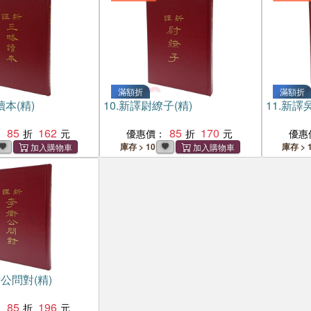
滿額折
滿額折
本(精)
10.
新譯尉繚子(精)
11.
新譯吳
85
162
85
170
：
優惠價：
優惠
庫存 > 10
庫存 > 
公問對(精)
85
196
：