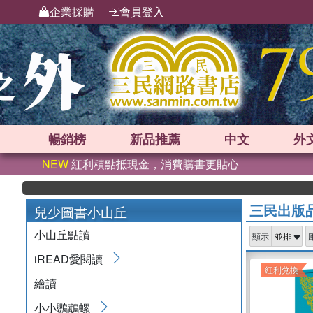
企業採購
會員登入
暢銷榜
新品
推薦
中文
外
NEW
紅利積點抵現金，消費購書更貼心
三民出版
兒少圖書小山丘
小山丘點讀
顯示
iREAD愛閱讀
紅利兌換
繪讀
小小鸚鵡螺