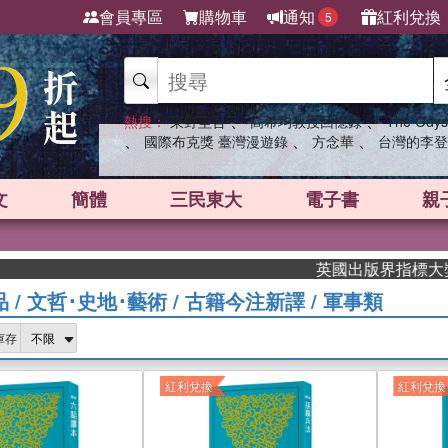
會員專區
購物車
通知
紅利兌換
5
、
、
熱搜：
東野圭吾
高希均教授回憶錄
The Odys
、
、
、
國際布克獎 臺灣漫遊錄
方念華
台灣的李登
文
簡體
三民東大
電子書
親
英國出版界指標大獎肯定！A.F
品
/
文哲･史地･藝術
/
古籍今注新譯
/
軍事類
庫存
紅利兌換
紅利兌換