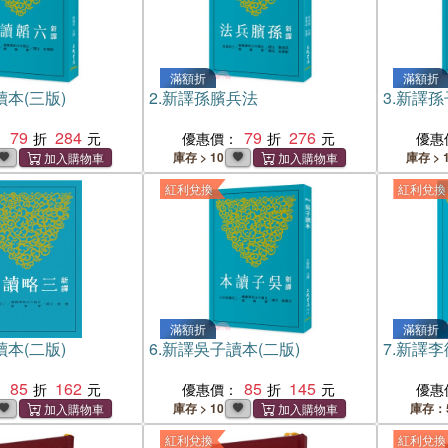
滿額折
滿額折
本(三版)
2.
新譯孫臏兵法
3.
新譯孫
79
284
79
276
：
優惠價：
優惠
庫存 > 10
庫存 > 
紅利兌換
紅利兌換
滿額折
滿額折
本(二版)
6.
新譯吳子讀本(二版)
7.
新譯李
85
162
85
145
：
優惠價：
優惠
庫存 > 10
庫存：
紅利兌換
紅利兌換