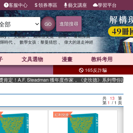
客服中心
領券專區
藝文講座
學習平台
進階搜尋
GO
、
、
、
sey
父親節
如果歷史是一群喵
暑期推薦
、
、
輝時代
數學女孩：黎曼猜想
偉大的迷走神經
子
文具選物
漫畫
教科考用
165反詐騙
. Steadman 獲年度作家，《史坎德》系列帶你踏上熱血奇幻旅
共
13
筆
第
1
/ 1
頁
紅利兌換