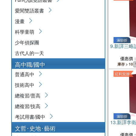
愛閱雙語叢書
漫畫
科學童萌
滿額折
少年偵探團
9.
新譯三略讀
古代人的一天
優惠價
高中職/國中
庫存 > 10
普通高中
紅利兌換
技術高中
總複習/普高
總複習/技高
考試用書/國中
滿額折
13.
新譯李衛
文哲･史地･藝術
優惠價