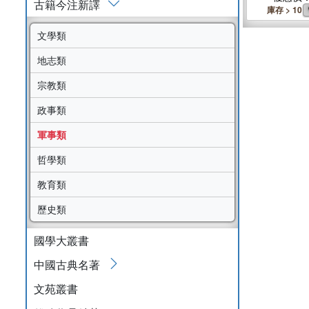
古籍今注新譯
庫存 > 10
文學類
地志類
宗教類
政事類
軍事類
哲學類
教育類
歷史類
國學大叢書
中國古典名著
文苑叢書