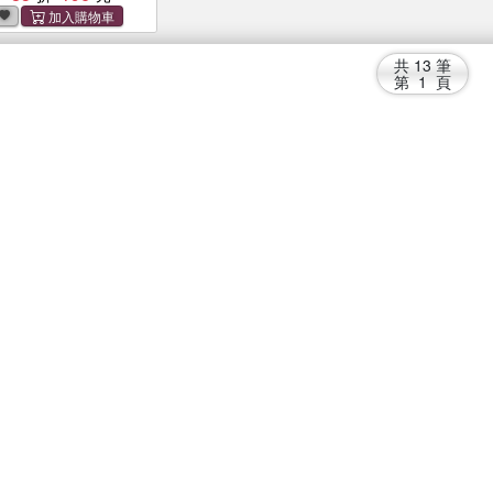
共
13
筆
第
1
頁