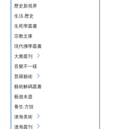
歷史新視界
生活‧歷史
生死學叢書
宗教文庫
現代佛學叢書
大雅叢刊
音樂不一樣
普羅藝術
藝術解碼叢書
藝遊未盡
養生‧方技
滄海美術
滄海叢刊