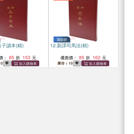
滿額折
子讀本(精)
12.
新譯司馬法(精)
85
153
85
162
價：
優惠價：
10
庫存 > 10