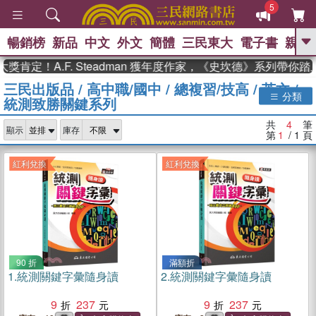
5
暢銷榜
新品
中文
外文
簡體
三民東大
電子書
親子
GO
肯定！A.F. Steadman 獲年度作家，《史坎德》系列帶你踏
三民出版品
/
高中職/國中
/
總複習/技高
/
英文
/
、
熱搜：
東野圭吾
高希均教授回憶錄
分類
統測致勝關鍵系列
、
、
、
The Odyssey
父親節
如果歷
、
、
史是一群喵
暑期推薦
國際布克
共
4
筆
、
、
顯示
庫存
獎 臺灣漫遊錄
方念華
台灣的李
第
1
/ 1
頁
、
、
登輝時代
數學女孩：黎曼猜想
偉大的迷走神經
紅利兌換
紅利兌換
90 折
滿額折
1.
統測關鍵字彙隨身讀
2.
統測關鍵字彙隨身讀
9
237
9
237