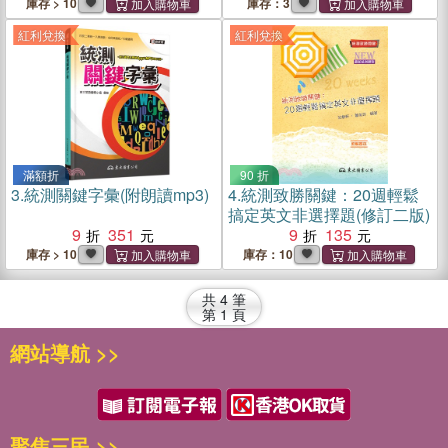
庫存 > 10
庫存：3
紅利兌換
紅利兌換
滿額折
90 折
3.
統測關鍵字彙(附朗讀mp3)
4.
統測致勝關鍵：20週輕鬆
搞定英文非選擇題(修訂二版)
9
351
9
135
庫存 > 10
庫存：10
共
4
筆
第
1
頁
網站導航 >>
聚焦三民 >>