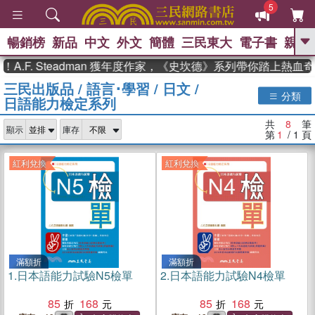
5
暢銷榜
新品
中文
外文
簡體
三民東大
電子書
親子
GO
.F. Steadman 獲年度作家，《史坎德》系列帶你踏上熱血奇
三民出版品
/
語言･學習
/
日文
/
、
、
熱搜：
東野圭吾
The Odyssey
分類
日語能力檢定系列
、
、
父親節
如果歷史是一群喵
暑期
、
、
推薦
國際布克獎 臺灣漫遊錄
方
共
8
筆
、
、
顯示
庫存
念華
台灣的李登輝時代
數學女
第
1
/ 1
頁
、
孩：黎曼猜想
偉大的迷走神經
紅利兌換
紅利兌換
滿額折
滿額折
1.
日本語能力試驗N5檢單
2.
日本語能力試驗N4檢單
85
168
85
168