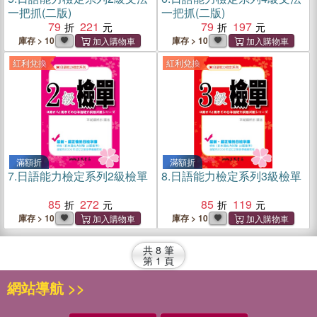
一把抓(二版)
一把抓(二版)
79
221
79
197
庫存 > 10
庫存 > 10
紅利兌換
紅利兌換
滿額折
滿額折
7.
日語能力檢定系列2級檢單
8.
日語能力檢定系列3級檢單
85
272
85
119
庫存 > 10
庫存 > 10
共
8
筆
第
1
頁
網站導航 >>