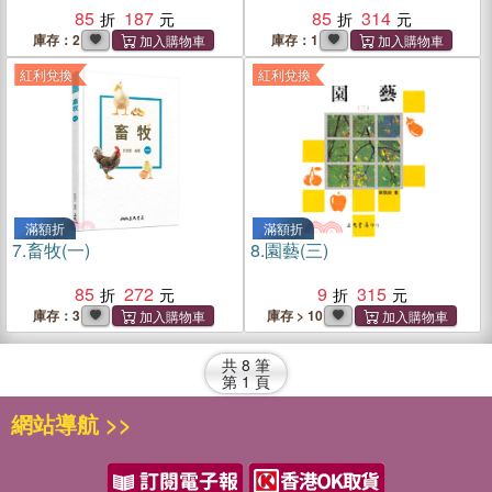
85
187
85
314
庫存：2
庫存：1
紅利兌換
紅利兌換
滿額折
滿額折
7.
畜牧(一)
8.
園藝(三)
85
272
9
315
庫存：3
庫存 > 10
共
8
筆
第
1
頁
網站導航 >>