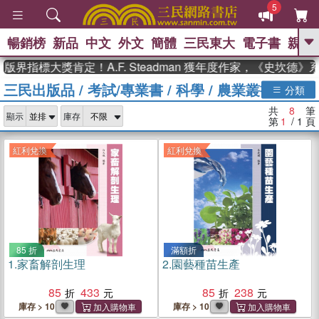
5
暢銷榜
新品
中文
外文
簡體
三民東大
電子書
親子
GO
界指標大獎肯定！A.F. Steadman 獲年度作家，《史坎德
三民出版品
/
考試/專業書
/
科學
/
農業叢書
、
熱搜：
東野圭吾
高希均教授回憶錄
分類
、
、
、
The Odyssey
父親節
如果歷
共
8
筆
、
、
顯示
庫存
史是一群喵
暑期推薦
國際布克
第
1
/ 1
頁
、
、
獎 臺灣漫遊錄
方念華
台灣的李
、
、
登輝時代
數學女孩：黎曼猜想
紅利兌換
紅利兌換
偉大的迷走神經
85 折
滿額折
1.
家畜解剖生理
2.
園藝種苗生產
85
433
85
238
庫存 > 10
庫存 > 10