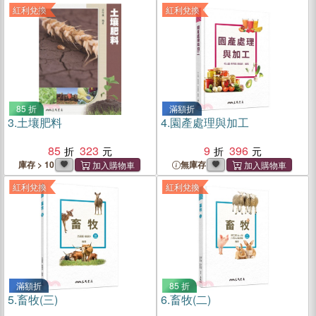
紅利兌換
紅利兌換
85 折
滿額折
3.
土壤肥料
4.
園產處理與加工
85
323
9
396
庫存 > 10
無庫存
紅利兌換
紅利兌換
滿額折
85 折
5.
畜牧(三)
6.
畜牧(二)