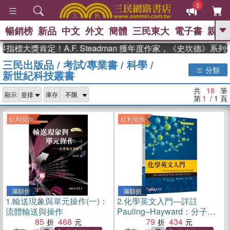
5
暢銷榜
新品
中文
外文
簡體
三民東大
電子書
親子
GO
大獎肯定！A.F. Steadman 獲年度作家，《史坎德》系列帶
三民出版品
/
考試/專業書
/
科學
/
、
熱搜：
東野圭吾
高希均教授回憶錄
分類
新世紀科技叢書
、
、
、
The Odyssey
父親節
如果歷
、
、
史是一群喵
暑期推薦
國際布克
共
18
筆
、
、
顯示
庫存
獎 臺灣漫遊錄
方念華
台灣的李
第
1
/ 1
頁
、
、
登輝時代
數學女孩：黎曼猜想
偉大的迷走神經
紅利兌換
紅利兌換
滿額折
滿額折
1.
輸送現象與單元操作(一)：
2.
化學英文入門―詳註
流體輸送與操作
Pauling–Hayward：分子的
85
468
建構
79
434