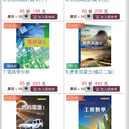
85
196
85
238
庫存 > 10
庫存 > 10
紅利兌換
紅利兌換
滿額折
85 折
7.
電路學分析
8.
瀝青混凝土(修訂二版)
85
323
85
442
庫存 > 10
庫存 > 10
紅利兌換
紅利兌換