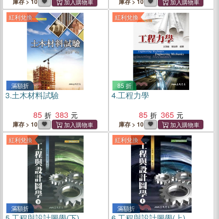
庫存 > 10
庫存 > 10
紅利兌換
紅利兌換
滿額折
85 折
3.
土木材料試驗
4.
工程力學
85
383
85
365
庫存 > 10
庫存 > 10
紅利兌換
紅利兌換
滿額折
滿額折
5.
工程與設計圖學(下)
6.
工程與設計圖學(上)