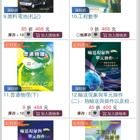
滿額折
滿額折
9.
燃料電池(札記)
10.
工程數學
85
468
9
468
庫存 > 10
無庫存
紅利兌換
紅利兌換
滿額折
滿額折
11.
普通物理(下)
12.
輸送現象與單元操作
(二)：熱輸送與操作以及粉粒
9
468
體操作
85
400
庫存 > 10
庫存：2
紅利兌換
紅利兌換