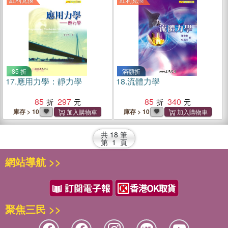
85 折
滿額折
17.
應用力學：靜力學
18.
流體力學
85
297
85
340
庫存 > 10
庫存 > 10
共
18
筆
第
1
頁
網站導航 >>
聚焦三民 >>