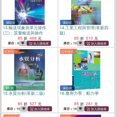
滿額折
滿額折
13.
輸送現象與單元操作
14.
工業工程與管理(革新四
(三)：質量輸送與操作
版)
85
468
85
510
庫存：9
庫存 > 10
紅利兌換
紅利兌換
85 折
滿額折
15.
水質分析(革新二版)
16.
應用力學：動力學
85
527
85
281
庫存 > 10
庫存 > 10
紅利兌換
紅利兌換