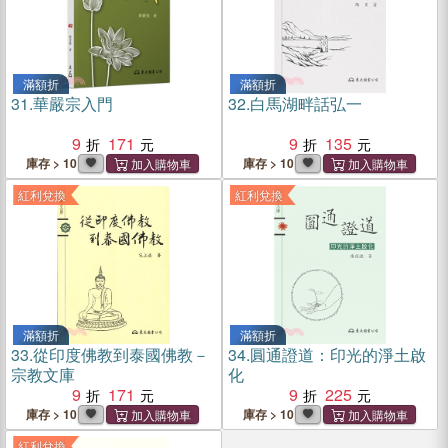
滿額折
滿額折
31.
華嚴宗入門
32.
白馬湖畔話弘一
9
171
9
135
庫存 > 10
庫存 > 10
紅利兌換
紅利兌換
滿額折
滿額折
33.
從印度佛教到泰國佛教－
34.
圓通證道：印光的淨土啟
宗教文庫
化
9
171
9
225
庫存 > 10
庫存 > 10
紅利兌換