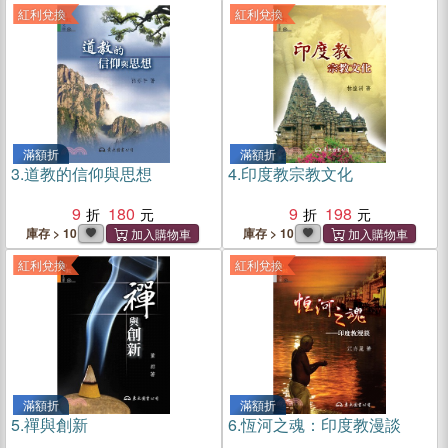
紅利兌換
紅利兌換
滿額折
滿額折
3.
道教的信仰與思想
4.
印度教宗教文化
9
180
9
198
庫存 > 10
庫存 > 10
紅利兌換
紅利兌換
滿額折
滿額折
5.
禪與創新
6.
恆河之魂：印度教漫談