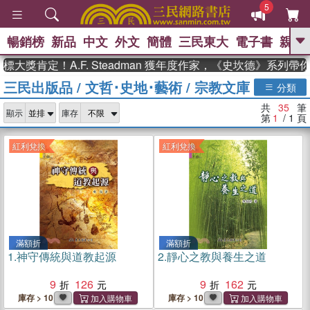
5
暢銷榜
新品
中文
外文
簡體
三民東大
電子書
親子
GO
定！A.F. Steadman 獲年度作家，《史坎德》系列帶你踏
三民出版品
/
文哲･史地･藝術
/
宗教文庫
、
熱搜：
東野圭吾
高希均教授回憶錄
分類
、
、
、
The Odyssey
父親節
如果歷
共
35
筆
、
、
顯示
庫存
史是一群喵
暑期推薦
國際布克
第
1
/ 1
頁
、
、
獎 臺灣漫遊錄
方念華
台灣的李
、
、
登輝時代
數學女孩：黎曼猜想
紅利兌換
紅利兌換
偉大的迷走神經
滿額折
滿額折
1.
神守傳統與道教起源
2.
靜心之教與養生之道
9
126
9
162
庫存 > 10
庫存 > 10