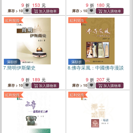
9
153
9
180
庫存 > 10
庫存 > 10
紅利兌換
紅利兌換
滿額折
滿額折
7.
簡明伊斯蘭史
8.
佛寺采風：中國佛寺漫談
9
189
9
207
庫存 > 10
庫存 > 10
紅利兌換
紅利兌換