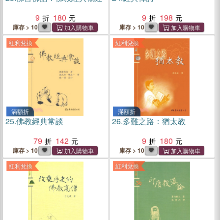
9
180
9
198
庫存 > 10
庫存 > 10
紅利兌換
紅利兌換
滿額折
滿額折
25.
佛教經典常談
26.
多難之路：猶太教
79
142
9
180
庫存 > 10
庫存 > 10
紅利兌換
紅利兌換