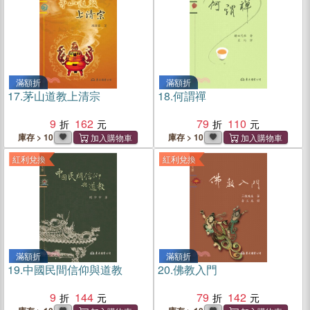
滿額折
滿額折
17.
茅山道教上清宗
18.
何謂禪
9
162
79
110
庫存 > 10
庫存 > 10
紅利兌換
紅利兌換
滿額折
滿額折
19.
中國民間信仰與道教
20.
佛教入門
9
144
79
142