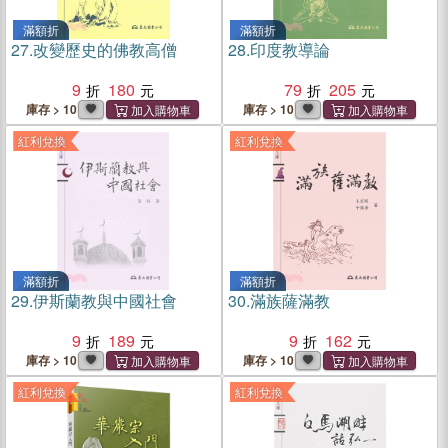
滿額折
滿額折
27.
改變歷史的佛教高僧
28.
印度教導論
9
180
79
205
庫存 > 10
庫存 > 10
紅利兌換
紅利兌換
滿額折
滿額折
29.
伊斯蘭教與中國社會
30.
滿族薩滿教
9
189
9
162
庫存 > 10
庫存 > 10
紅利兌換
紅利兌換