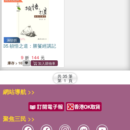
滿額折
35.
頓悟之道：勝鬘經講記
9
144
庫存 > 10
共
35
筆
第
1
頁
網站導航 >>
聚焦三民 >>