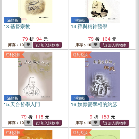
滿額折
滿額折
13.
基督宗教
14.
禪與精神醫學
79
94
79
134
庫存 > 10
庫存 > 10
紅利兌換
紅利兌換
滿額折
滿額折
15.
天台哲學入門
16.
奴隸變宰相的約瑟
79
118
9
153
庫存 > 10
庫存 > 10
紅利兌換
紅利兌換