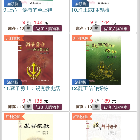
滿額折
滿額折
9.
上帝：儒教的至上神
10.
淨土或問‧導讀
9
162
9
144
庫存 > 10
庫存 > 10
紅利兌換
紅利兌換
滿額折
滿額折
11.
獅子勇士：錫克教史話
12.
龍王信仰探祕
9
135
9
189
庫存 > 10
庫存 > 10
紅利兌換
紅利兌換