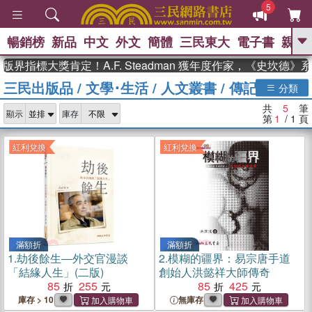
5
暢銷榜
新品
中文
外文
簡體
三民東大
電子書
親子
GO
界指標大獎肯定！A.F. Steadman 獲年度作家，《史坎德
三民出版品
/
文學･生活
/
人文叢書
/
傳記類
、
熱搜：
東野圭吾
高希均教授回憶錄
分類
、
、
、
The Odyssey
父親節
如果歷
共
5
筆
、
、
顯示
庫存
史是一群喵
暑期推薦
國際布克
第
1
/ 1
頁
、
、
獎 臺灣漫遊錄
方念華
台灣的李
、
、
登輝時代
數學女孩：黎曼猜想
紅利兌換
紅利兌換
偉大的迷走神經
滿額折
滿額折
1.
劫後餘生―外交官漫談
2.
模糊的疆界：易宗唐手道
「結緣人生」(二版)
創始人洪懿祥大師傳奇
85
255
85
425
庫存 > 10
無庫存