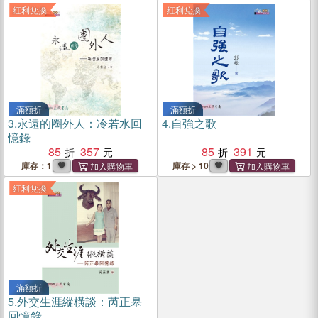
紅利兌換
紅利兌換
滿額折
滿額折
3.
永遠的圈外人：冷若水回
4.
自強之歌
憶錄
85
357
85
391
庫存：1
庫存 > 10
紅利兌換
滿額折
5.
外交生涯縱橫談：芮正皋
回憶錄