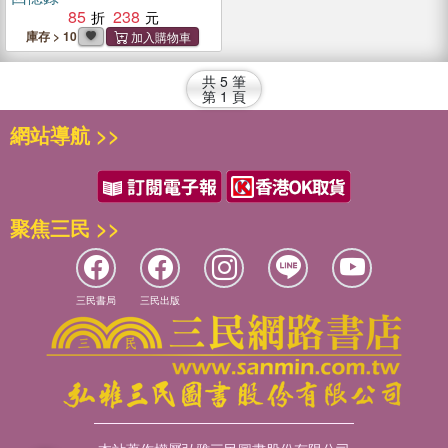
85
238
庫存 > 10
共
5
筆
第
1
頁
網站導航 >>
聚焦三民 >>
三民書局
三民出版