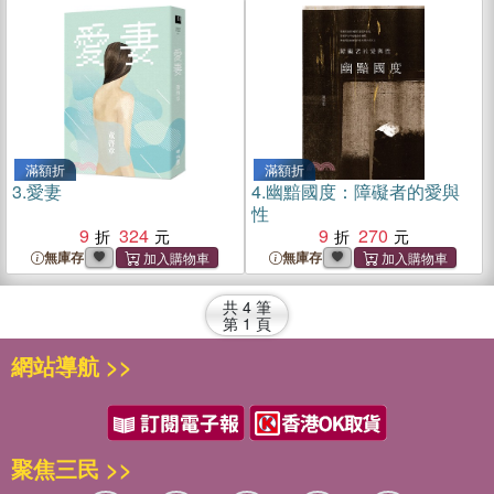
滿額折
滿額折
3.
愛妻
4.
幽黯國度：障礙者的愛與
性
9
324
9
270
無庫存
無庫存
共
4
筆
第
1
頁
網站導航 >>
聚焦三民 >>