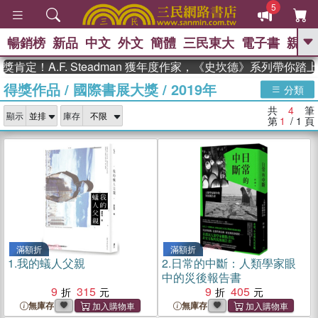
5
暢銷榜
新品
中文
外文
簡體
三民東大
電子書
親子
GO
肯定！A.F. Steadman 獲年度作家，《史坎德》系列帶你踏
得獎作品
/
國際書展大獎
/
2019年
、
熱搜：
東野圭吾
高希均教授回憶錄
分類
、
、
、
The Odyssey
父親節
如果歷
共
4
筆
、
、
顯示
庫存
史是一群喵
暑期推薦
國際布克
第
1
/ 1
頁
、
、
獎 臺灣漫遊錄
方念華
台灣的李
、
、
登輝時代
數學女孩：黎曼猜想
偉大的迷走神經
滿額折
滿額折
1.
我的蟻人父親
2.
日常的中斷：人類學家眼
中的災後報告書
9
315
9
405
無庫存
無庫存