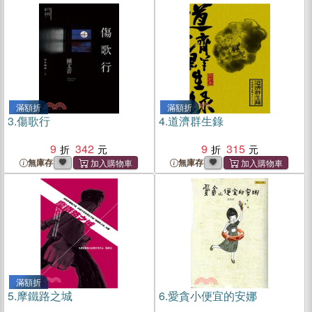
滿額折
滿額折
3.
傷歌行
4.
道濟群生錄
9
342
9
315
無庫存
無庫存
滿額折
5.
摩鐵路之城
6.
愛貪小便宜的安娜