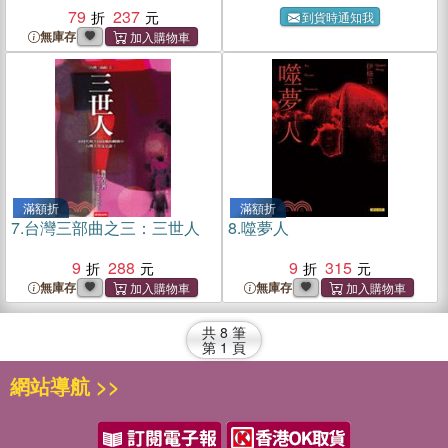
79
237
到貨時通知我
無庫存
滿額折
滿額折
7.
台灣三部曲之三：三世人
8.
噬夢人
9
288
9
315
無庫存
無庫存
共
8
筆
第
1
頁
網站導航 >>