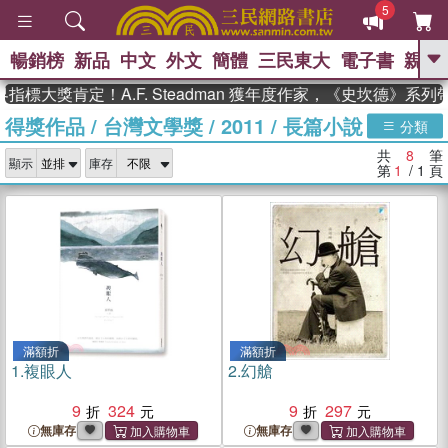
5
暢銷榜
新品
中文
外文
簡體
三民東大
電子書
親子
GO
標大獎肯定！A.F. Steadman 獲年度作家，《史坎德》系列
得獎作品
/
台灣文學獎
/
2011
/
長篇小說
、
熱搜：
東野圭吾
高希均教授回憶錄
分類
、
、
、
The Odyssey
父親節
花開錦
共
8
筆
、
、
、
顯示
庫存
繡
暑期推薦
方念華
台灣的
第
1
/ 1
頁
、
李登輝時代
數學女孩：黎曼猜想
、
、
偉大的迷走神經
如果歷史是一
、
群喵
臺灣漫遊錄
滿額折
滿額折
1.
複眼人
2.
幻艙
9
324
9
297
無庫存
無庫存