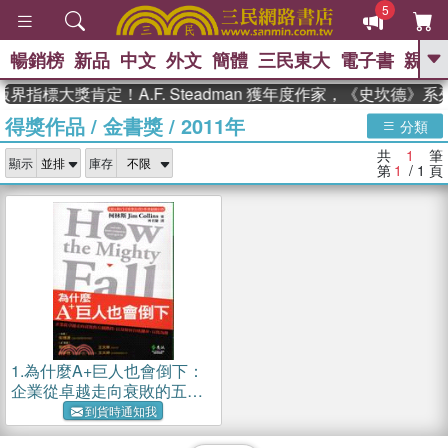
5
暢銷榜
新品
中文
外文
簡體
三民東大
電子書
親子
GO
界指標大獎肯定！A.F. Steadman 獲年度作家，《史坎德》
得獎作品
/
金書獎
/
2011年
、
熱搜：
東野圭吾
高希均教授回憶錄
分類
、
、
、
The Odyssey
父親節
如果歷
共
1
筆
、
、
顯示
庫存
史是一群喵
暑期推薦
國際布克
第
1
/ 1
頁
、
、
獎 臺灣漫遊錄
方念華
台灣的李
、
、
登輝時代
數學女孩：黎曼猜想
偉大的迷走神經
1.
為什麼A+巨人也會倒下：
企業從卓越走向衰敗的五個
階段，以及如何谷底翻身、
到貨時通知我
反敗為勝