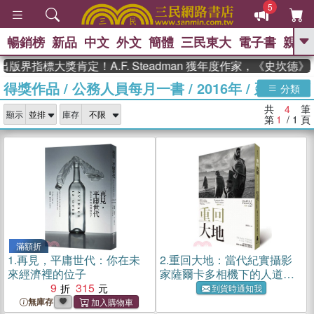
5
暢銷榜
新品
中文
外文
簡體
三民東大
電子書
親子
GO
版界指標大獎肯定！A.F. Steadman 獲年度作家，《史坎德
得獎作品
/
公務人員每月一書
/
2016年
/
延伸閱讀
、
、
熱搜：
東野圭吾
The Odyssey
分類
、
、
父親節
如果歷史是一群喵
暑期
共
4
筆
、
、
顯示
庫存
推薦
國際布克獎 臺灣漫遊錄
方
第
1
/ 1
頁
、
、
念華
台灣的李登輝時代
數學女
、
孩：黎曼猜想
偉大的迷走神經
滿額折
1.
再見，平庸世代：你在未
2.
重回大地：當代紀實攝影
來經濟裡的位子
家薩爾卡多相機下的人道呼
9
315
喚
到貨時通知我
無庫存