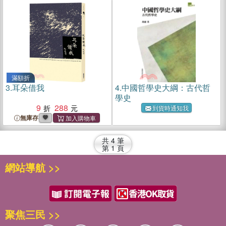
滿額折
3.
耳朵借我
4.
中國哲學史大綱：古代哲
學史
9
288
到貨時通知我
無庫存
共
4
筆
第
1
頁
網站導航 >>
聚焦三民 >>