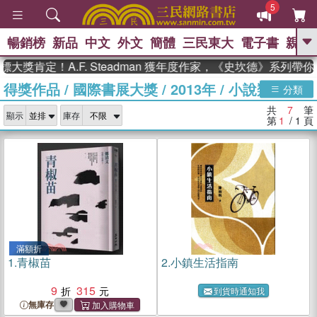
5
暢銷榜
新品
中文
外文
簡體
三民東大
電子書
親子
GO
大獎肯定！A.F. Steadman 獲年度作家，《史坎德》系列帶
得獎作品
/
國際書展大獎
/
2013年
/
小說類
、
熱搜：
東野圭吾
高希均教授回憶錄
分類
、
、
、
The Odyssey
父親節
如果歷
共
7
筆
、
、
顯示
庫存
史是一群喵
暑期推薦
國際布克
第
1
/ 1
頁
、
、
獎 臺灣漫遊錄
方念華
台灣的李
、
、
登輝時代
數學女孩：黎曼猜想
偉大的迷走神經
滿額折
1.
青椒苗
2.
小鎮生活指南
9
315
到貨時通知我
無庫存