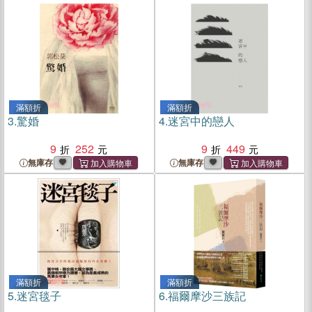
滿額折
滿額折
3.
驚婚
4.
迷宮中的戀人
9
252
9
449
無庫存
無庫存
滿額折
滿額折
5.
迷宮毯子
6.
福爾摩沙三族記