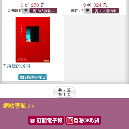
9
270
9
324
無庫存
庫存：4
7.
海邊的房間
到貨時通知我
共
7
筆
第
1
頁
網站導航 >>