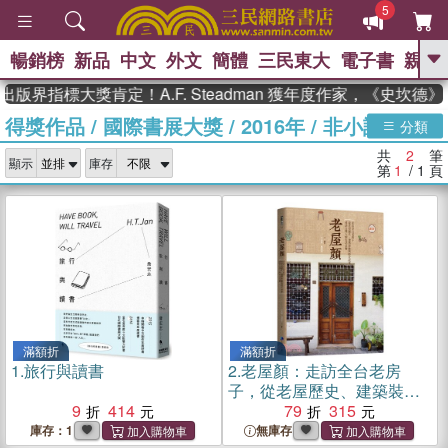
5
暢銷榜
新品
中文
外文
簡體
三民東大
電子書
親子
GO
出版界指標大獎肯定！A.F. Steadman 獲年度作家，《史坎
得獎作品
/
國際書展大獎
/
2016年
/
非小說類
、
熱搜：
東野圭吾
高希均教授回憶錄
分類
、
、
、
The Odyssey
父親節
如果歷
共
2
筆
、
、
顯示
庫存
史是一群喵
暑期推薦
國際布克
第
1
/ 1
頁
、
、
獎 臺灣漫遊錄
方念華
台灣的李
、
、
登輝時代
數學女孩：黎曼猜想
偉大的迷走神經
滿額折
滿額折
1.
旅行與讀書
2.
老屋顏：走訪全台老房
子，從老屋歷史、建築裝飾
9
414
與時代故事，尋訪台灣人的
79
315
生活足跡
庫存：1
無庫存