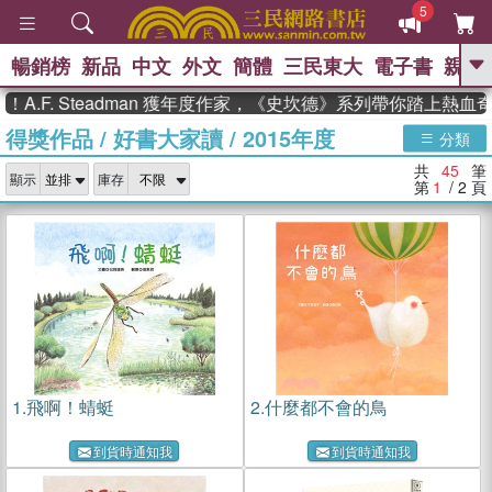
5
暢銷榜
新品
中文
外文
簡體
三民東大
電子書
親子
GO
 Steadman 獲年度作家，《史坎德》系列帶你踏上熱血奇幻旅程
得獎作品
/
好書大家讀
/
2015年度
、
、
熱搜：
東野圭吾
The Odyssey
分類
、
、
父親節
如果歷史是一群喵
暑期
共
45
筆
、
、
顯示
庫存
推薦
國際布克獎 臺灣漫遊錄
方
第
1
/ 2
頁
、
、
念華
台灣的李登輝時代
數學女
、
孩：黎曼猜想
偉大的迷走神經
1.
飛啊！蜻蜓
2.
什麼都不會的鳥
到貨時通知我
到貨時通知我