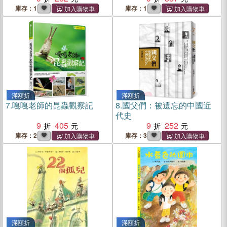
庫存：1
庫存：1
滿額折
滿額折
7.
嘎嘎老師的昆蟲觀察記
8.
國父們：被遺忘的中國近
代史
9
405
9
252
庫存：2
庫存：3
滿額折
滿額折