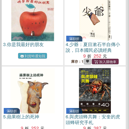
滿額折
3.
你是我最好的朋友
4.
少爺：夏目漱石半自傳小
說，日本國民必讀經典
9
252
到貨時通知我
庫存：1
滿額折
滿額折
5.
蘋果樹上的死神
6.
與虎頭蜂共舞：安奎的虎
頭蜂研究手札
9
252
9
387