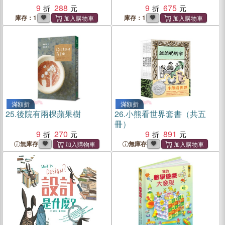
9
288
9
675
庫存：1
庫存：1
滿額折
滿額折
25.
後院有兩棵蘋果樹
26.
小熊看世界套書（共五
冊）
9
270
9
891
無庫存
無庫存