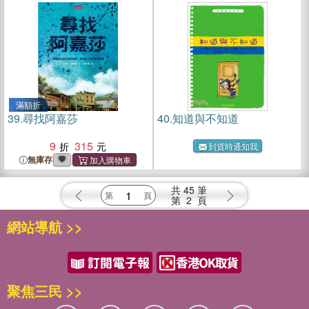
滿額折
39.
尋找阿嘉莎
40.
知道與不知道
9
315
到貨時通知我
無庫存
共
45
筆
第
2
頁
網站導航 >>
聚焦三民 >>