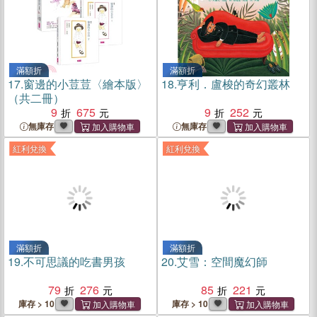
滿額折
滿額折
17.
窗邊的小荳荳〈繪本版〉
18.
亨利．盧梭的奇幻叢林
（共二冊）
9
675
9
252
無庫存
無庫存
紅利兌換
紅利兌換
滿額折
滿額折
19.
不可思議的吃書男孩
20.
艾雪：空間魔幻師
79
276
85
221
庫存 > 10
庫存 > 10