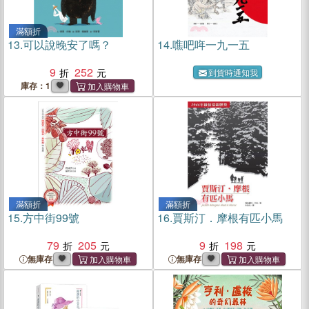
滿額折
13.
可以說晚安了嗎？
14.
噍吧哖一九一五
9
252
到貨時通知我
庫存：1
滿額折
滿額折
15.
方中街99號
16.
賈斯汀．摩根有匹小馬
79
205
9
198
無庫存
無庫存