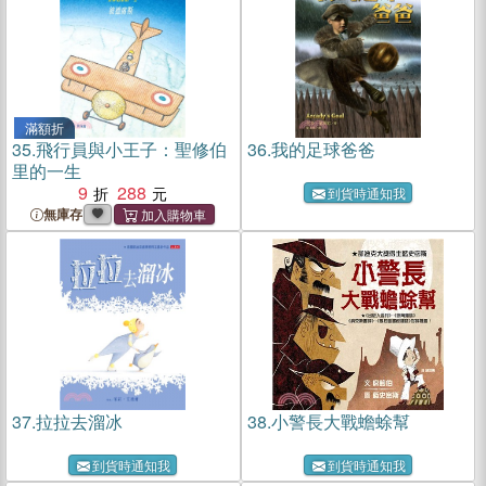
滿額折
35.
飛行員與小王子：聖修伯
36.
我的足球爸爸
里的一生
9
288
到貨時通知我
無庫存
37.
拉拉去溜冰
38.
小警長大戰蟾蜍幫
到貨時通知我
到貨時通知我