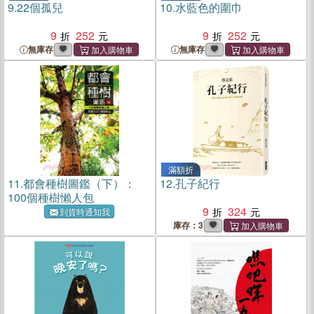
9.
22個孤兒
10.
水藍色的圍巾
9
252
9
252
無庫存
無庫存
滿額折
11.
都會種樹圖鑑（下）：
12.
孔子紀行
100個種樹懶人包
9
324
到貨時通知我
庫存：3