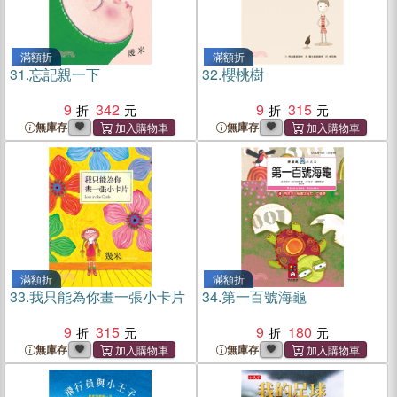
滿額折
滿額折
31.
忘記親一下
32.
櫻桃樹
9
342
9
315
無庫存
無庫存
滿額折
滿額折
33.
我只能為你畫一張小卡片
34.
第一百號海龜
9
315
9
180
無庫存
無庫存