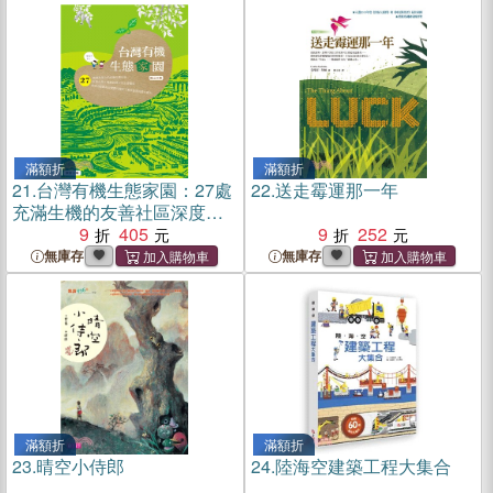
滿額折
滿額折
21.
台灣有機生態家園：27處
22.
送走霉運那一年
充滿生機的友善社區深度導
覽
9
405
9
252
無庫存
無庫存
滿額折
滿額折
23.
晴空小侍郎
24.
陸海空建築工程大集合