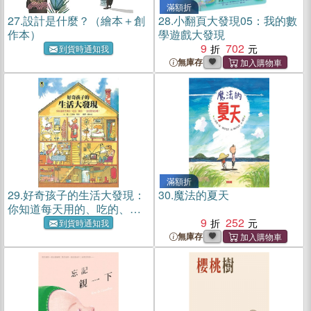
滿額折
27.
設計是什麼？（繪本＋創
28.
小翻頁大發現05：我的數
作本）
學遊戲大發現
9
702
到貨時通知我
無庫存
滿額折
29.
好奇孩子的生活大發現：
30.
魔法的夏天
你知道每天用的、吃的、穿
的……是怎麼來的嗎？
9
252
到貨時通知我
無庫存