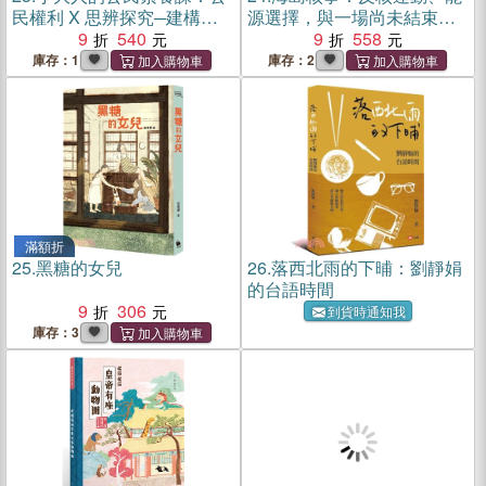
民權利 X 思辨探究─建構現
源選擇，與一場尚未結束的
代公民素養必備圖文知識書
9
540
告別
9
558
庫存：1
庫存：2
滿額折
25.
黑糖的女兒
26.
落西北雨的下晡：劉靜娟
的台語時間
9
306
到貨時通知我
庫存：3