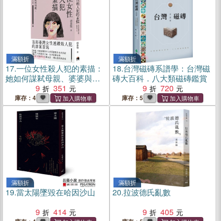
滿額折
滿額折
17.
一位女性殺人犯的素描：
18.
台灣磁磚系譜學：台灣磁
她如何謀弒母親、婆婆與丈
磚大百科．八大類磁磚鑑賞
夫
9
351
9
720
庫存：4
庫存：5
滿額折
滿額折
19.
當太陽墜毀在哈因沙山
20.
拉波德氏亂數
9
414
9
405