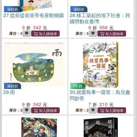
滿額折
滿額折
27.
從前從前皇帝有座動物園
28.
移工築起的地下社會：跨
國勞動在臺灣
9
342
9
558
庫存：4
庫存：5
滿額折
70 折
29.
雨
30.
就愛鳥事一籮筐：鳥兒趣
問妙答
9
342
7
210
庫存：3
庫存：2