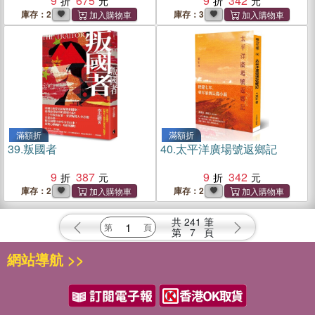
9
675
9
342
庫存：2
庫存：3
滿額折
滿額折
39.
叛國者
40.
太平洋廣場號返鄉記
9
387
9
342
庫存：2
庫存：2
共
241
筆
第
7
頁
網站導航 >>