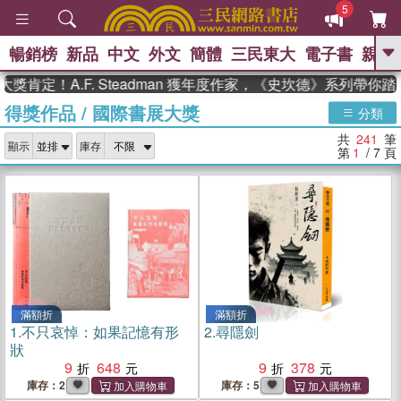
5
暢銷榜
新品
中文
外文
簡體
三民東大
電子書
親子
GO
A.F. Steadman 獲年度作家，《史坎德》系列帶你踏上熱血
得獎作品
/
國際書展大獎
、
熱搜：
東野圭吾
高希均教授回憶錄
分類
、
、
、
The Odyssey
父親節
如果歷
共
241
筆
、
、
顯示
庫存
史是一群喵
暑期推薦
國際布克
第
1
/ 7
頁
、
、
獎 臺灣漫遊錄
方念華
台灣的李
、
、
登輝時代
數學女孩：黎曼猜想
偉大的迷走神經
滿額折
滿額折
1.
不只哀悼：如果記憶有形
2.
尋隱劍
狀
9
648
9
378
庫存：2
庫存：5