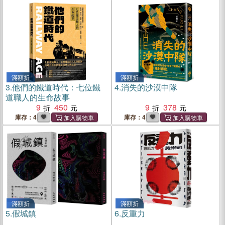
滿額折
滿額折
3.
他們的鐵道時代：七位鐵
4.
消失的沙漠中隊
道職人的生命故事
9
450
9
378
庫存：4
庫存：4
滿額折
滿額折
5.
假城鎮
6.
反重力