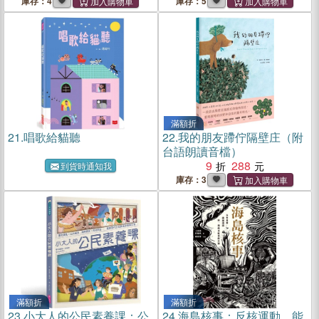
庫存：4
庫存：5
滿額折
21.
唱歌給貓聽
22.
我的朋友蹛佇隔壁庄（附
台語朗讀音檔）
9
288
到貨時通知我
庫存：3
滿額折
滿額折
23.
小大人的公民素養課：公
24.
海島核事：反核運動、能