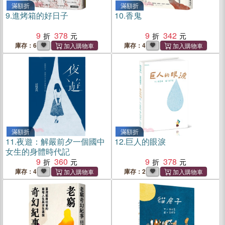
滿額折
滿額折
9.
進烤箱的好日子
10.
香鬼
9
378
9
342
庫存：6
庫存：4
滿額折
滿額折
11.
夜遊：解嚴前夕一個國中
12.
巨人的眼淚
女生的身體時代記
9
360
9
378
庫存：4
庫存：2