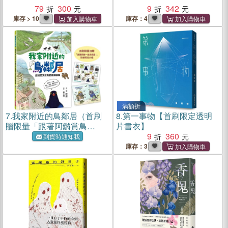
79
300
9
342
庫存 > 10
庫存：4
滿額折
7.
我家附近的鳥鄰居（首刷
8.
第一事物【首刷限定透明
贈限量「跟著阿鏘賞鳥
片書衣】
趣！」彩繪明信片組）：超
9
360
到貨時通知我
搞笑又認真的鳥類圖鑑，觀
庫存：3
察鳥兒們令人意想不到的日
常