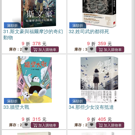
滿額折
滿額折
31.
斯文豪與福爾摩沙的奇幻
32.
姓司武的都得死
動物
9
378
9
359
庫存：2
庫存：3
滿額折
滿額折
33.
牆壁大戰
34.
那些少女沒有抵達
9
315
9
405
庫存：2
庫存：2