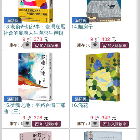
滿額折
滿額折
13.
老窮奇幻紀事：臺灣底層
14.
貓房子
社會的崩壞人生與求生邏輯
9
378
9
432
庫存：3
庫存：6
滿額折
滿額折
15.
夢魂之地：平路台灣三部
16.
滿花
曲（三）
9
378
9
342
庫存：3
庫存：3