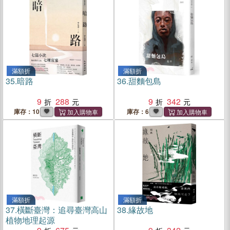
滿額折
滿額折
35.
暗路
36.
甜麵包島
9
288
9
342
庫存：10
庫存：6
滿額折
滿額折
37.
橫斷臺灣：追尋臺灣高山
38.
緣故地
植物地理起源