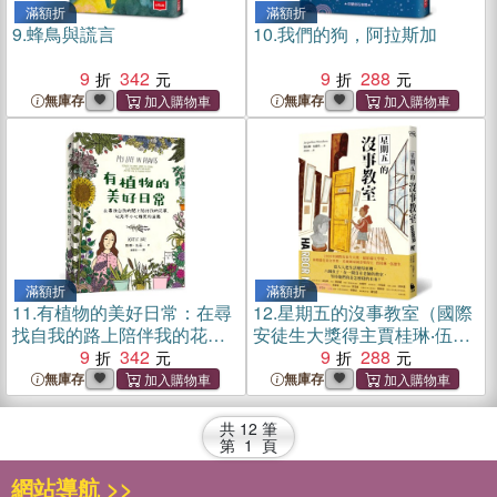
滿額折
滿額折
9.
蜂鳥與謊言
10.
我們的狗，阿拉斯加
9
342
9
288
無庫存
無庫存
滿額折
滿額折
11.
有植物的美好日常：在尋
12.
星期五的沒事教室（國際
找自我的路上陪伴我的花
安徒生大獎得主賈桂琳‧伍德
草，以及不小心種死的盆栽
9
342
生獻給當代之作）
9
288
無庫存
無庫存
共
12
筆
第
1
頁
網站導航 >>