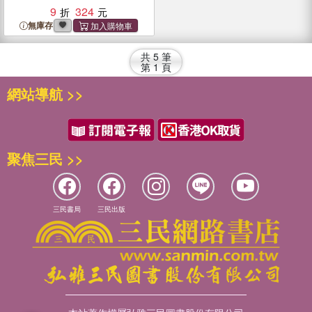
9
324
無庫存
共
5
筆
第
1
頁
網站導航 >>
聚焦三民 >>
三民書局
三民出版