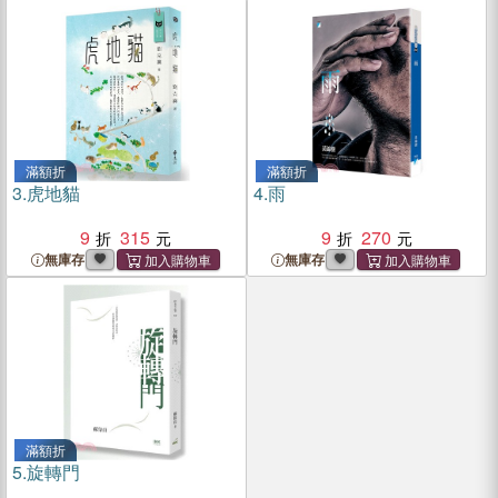
滿額折
滿額折
3.
虎地貓
4.
雨
9
315
9
270
無庫存
無庫存
滿額折
5.
旋轉門