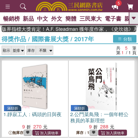
5
暢銷榜
新品
中文
外文
簡體
三民東大
電子書
親子
GO
版界指標大獎肯定！A.F. Steadman 獲年度作家，《史坎德
得獎作品
/
國際書展大獎
/
2017年
、
熱搜：
東野圭吾
高希均教授回憶錄
分類
、
、
、
The Odyssey
父親節
花開錦
共
5
筆
、
、
、
顯示
庫存
繡
暑期推薦
方念華
台灣的
第
1
/ 1
頁
、
李登輝時代
數學女孩：黎曼猜想
、
、
偉大的迷走神經
如果歷史是一
、
群喵
臺灣漫遊錄
滿額折
滿額折
1.
靜寂工人：碼頭的日與夜
2.
公門菜鳥飛：一個年輕公
務員的革新理想
9
270
9
288
無庫存
庫存：1