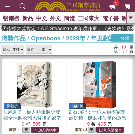
5
暢銷榜
新品
中文
外文
簡體
三民東大
電子書
親子
GO
指標大獎肯定！A.F. Steadman 獲年度作家，《史坎德》系
得獎作品
/
Openbook
/
2023年
/
年度翻譯書
、
熱搜：
東野圭吾
高希均教授回憶錄
分類
、
、
、
The Odyssey
父親節
如果歷
共
10
筆
、
、
顯示
庫存
史是一群喵
暑期推薦
國際布克
第
1
/ 1
頁
、
、
獎 臺灣漫遊錄
方念華
台灣的李
、
、
登輝時代
數學女孩：黎曼猜想
偉大的迷走神經
滿額折
滿額折
1.
穿過了：從人類服裝史發
2.
石頭記：一位人類學家關
掘全球製衣體系背後的祕辛
於沉積、斷裂和失落的遐想
9
585
9
495
庫存：1
庫存：3