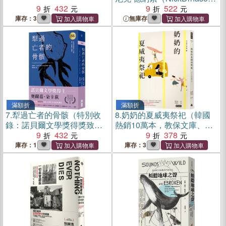
9
432
最新作品】
9
522
庫存：3
無庫存
滿額折
滿額折
7.
犁過亡者的骨骸（特別收
8.
奶奶的夏威夷祭祀（韓國
錄：諾貝爾文學獎得獎致
熱銷10萬本，教保文庫、
詞）
9
432
Yes24、阿拉丁「年度之
9
378
書」）
庫存：1
庫存：3