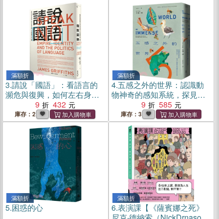
滿額折
滿額折
3.
請說「國語」：看語言的
4.
五感之外的世界：認識動
瀕危與復興，如何左右身分
物神奇的感知系統，探見人
認同、文化與強權的「統
9
432
類感官無法觸及的大自然
9
585
一」敘事
庫存：2
庫存：3
滿額折
滿額折
5.
困惑的心
6.
表演課【《薩賓娜之死》
尼克‧德納索（NickDrnaso）