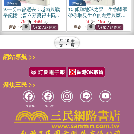
滿額折
滿額折
9.
一切未曾逝去：越南與戰
10.
傾聽地球之聲：生物學家
爭記憶（普立茲獎得主阮越
帶你聽見生命的創意與斷
清又一鉅作）
79
466
裂，重拾人與萬物的連結
9
495
庫存：2
庫存：3
共
10
筆
第
1
頁
網站導航 >>
聚焦三民 >>
三民書局
三民出版