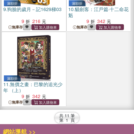
滿額折
滿額折
9.
狗臉的歲月－記1629梯03
10.
貓劍客：江戶篇‧十二命花
魁
9
216
9
342
無庫存
無庫存
滿額折
11.
無價之畫：巴黎的追光少
年 （上）
9
342
無庫存
共
11
筆
第
1
頁
網站導航 >>