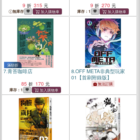
9
315
9
270
無庫存
庫存：1
滿額折
7.
青苔咖啡店
8.
OFF META非典型玩家
01【首刷附錄版】
85
170
無法訂購
庫存：1