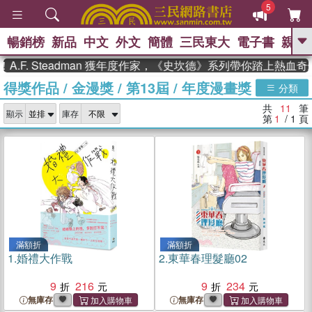
5
暢銷榜
新品
中文
外文
簡體
三民東大
電子書
親子
GO
F. Steadman 獲年度作家，《史坎德》系列帶你踏上熱血奇幻
得獎作品
/
金漫獎
/
第13屆
/
年度漫畫獎
、
、
熱搜：
東野圭吾
The Odyssey
分類
、
、
父親節
如果歷史是一群喵
暑期
共
11
筆
、
、
顯示
庫存
推薦
國際布克獎 臺灣漫遊錄
方
第
1
/ 1
頁
、
、
念華
台灣的李登輝時代
數學女
、
孩：黎曼猜想
偉大的迷走神經
滿額折
滿額折
1.
婚禮大作戰
2.
東華春理髮廳02
9
216
9
234
無庫存
無庫存