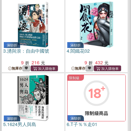
滿額折
滿額折
3.
湧與浪：自由中國號
4.
閻鐵花02
9
216
9
432
無庫存
無庫存
限制級
滿額折
滿額折
5.
1624男人與島
6.
T子％％走01