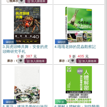
無庫存
滿額折
滿額折
3.
與虎頭蜂共舞：安奎的虎
4.
嘎嘎老師的昆蟲觀察記
頭蜂研究手札
9
387
9
405
庫存：1
庫存：2
滿額折
79 折
5.
巢語：建築美學的行旅與
6.
圖解人體解密：預防醫學