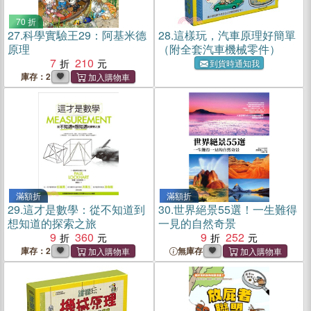
70 折
27.
科學實驗王29：阿基米德
28.
這樣玩，汽車原理好簡單
原理
（附全套汽車機械零件）
7
210
到貨時通知我
庫存：2
滿額折
滿額折
29.
這才是數學：從不知道到
30.
世界絕景55選！一生難得
想知道的探索之旅
一見的自然奇景
9
360
9
252
庫存：2
無庫存