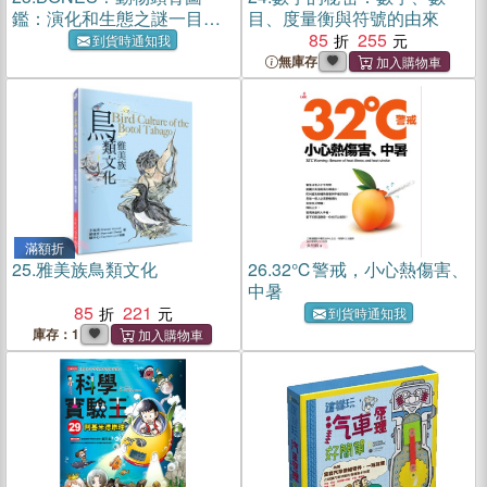
鑑：演化和生態之謎一目瞭
目、度量衡與符號的由來
然！
85
255
到貨時通知我
無庫存
滿額折
25.
雅美族鳥類文化
26.
32℃警戒，小心熱傷害、
中暑
85
221
到貨時通知我
庫存：1