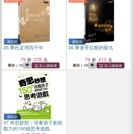
滿額折
滿額折
35.
畢氏定理四千年
36.
畢達哥拉斯的復仇
79
276
79
213
庫存 > 10
庫存 > 10
滿額折
37.
奇思妙想：培養孩子創造
能力的150個思考遊戲