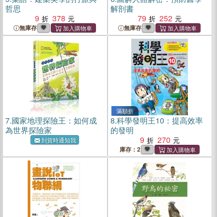
哲思
解剖書
9
378
79
252
無庫存
無庫存
滿額折
7.
國家地理探險王：如何成
8.
科學發明王10：提高效率
為世界探險家
的發明
9
270
到貨時通知我
庫存：2