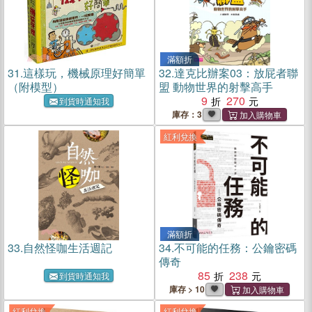
滿額折
31.
這樣玩，機械原理好簡單
32.
達克比辦案03：放屁者聯
（附模型）
盟 動物世界的射擊高手
9
270
到貨時通知我
庫存：3
紅利兌換
滿額折
33.
自然怪咖生活週記
34.
不可能的任務：公鑰密碼
傳奇
85
238
到貨時通知我
庫存 > 10
紅利兌換
紅利兌換