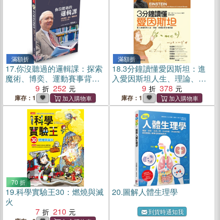
滿額折
滿額折
17.
你沒聽過的邏輯課：探索
18.
3分鐘讀懂愛因斯坦：進
魔術、博奕、運動賽事背後
入愛因斯坦人生、理論、影
的法則
9
252
響的時空相對論
9
378
庫存：1
庫存：1
70 折
19.
科學實驗王30：燃燒與滅
20.
圖解人體生理學
火
7
210
到貨時通知我