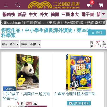
5
暢銷榜
新品
中文
外文
簡體
三民東大
電子書
親子
GO
teadman 獲年度作家，《史坎德》系列帶你踏上熱血奇幻旅程
得獎作品
/
中小學生優良課外讀物
/
第38次
/
、
熱搜：
東野圭吾
高希均教授回憶錄
分類
科學類
、
、
、
The Odyssey
父親節
如果歷
、
、
史是一群喵
暑期推薦
國際布克
共
37
筆
、
、
顯示
庫存
獎 臺灣漫遊錄
方念華
台灣的李
第
1
/ 1
頁
、
、
登輝時代
數學女孩：黎曼猜想
偉大的迷走神經
滿額折
1.
我2歲了：與圓仔一起度過
2.
國家地理終極人體百科
的每一天
9
269
到貨時通知我