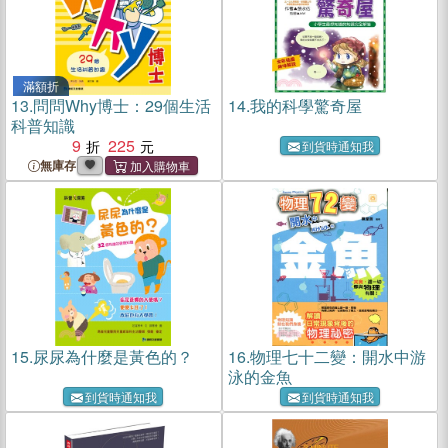
滿額折
13.
問問Why博士：29個生活
14.
我的科學驚奇屋
科普知識
9
225
到貨時通知我
無庫存
15.
尿尿為什麼是黃色的？
16.
物理七十二變：開水中游
泳的金魚
到貨時通知我
到貨時通知我