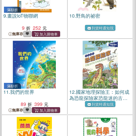
滿額折
9.
畫說IoT物聯網
10.
野鳥的祕密
9
252
到貨時通知我
無庫存
滿額折
11.
我們的世界
12.
國家地理探險王：如何成
為恐龍探險家恐龍迷的古生
89
399
物自學指南
到貨時通知我
無庫存