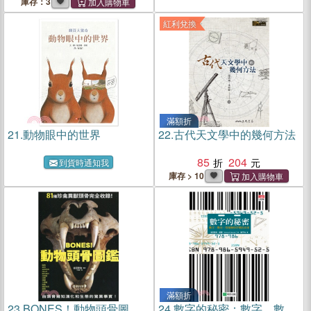
庫存：3
紅利兌換
滿額折
21.
動物眼中的世界
22.
古代天文學中的幾何方法
85
204
到貨時通知我
庫存 > 10
滿額折
23.
BONES！動物頭骨圖
24.
數字的秘密：數字、數