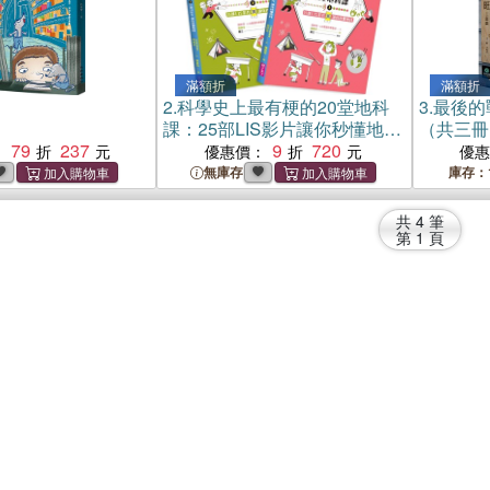
滿額折
滿額折
2.
科學史上最有梗的20堂地科
3.
最後的
課：25部LIS影片讓你秒懂地科
（共三冊
79
237
（共二冊）
9
720
：
優惠價：
優
無庫存
庫存：
共
4
筆
第
1
頁