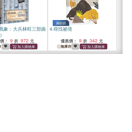
滿額折
戰象：大兵林旺三部曲
4.
尋找祕境
）
9
972
9
342
惠價：
優惠價：
1
無庫存