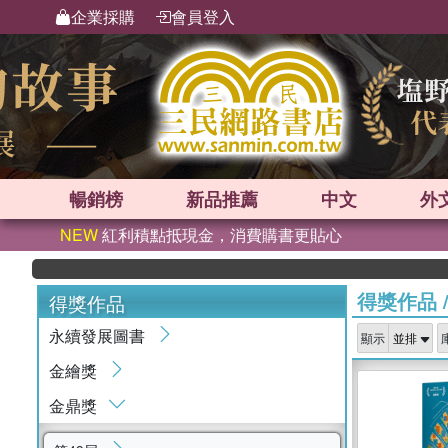
企業採購
會員登入
暢銷榜
新品
推薦
中文
外
NEW
紅利積點抵現金，消費購書更貼心
得獎作品
得獎作品
永續發展圖書
顯示
金繪獎
金鼎獎