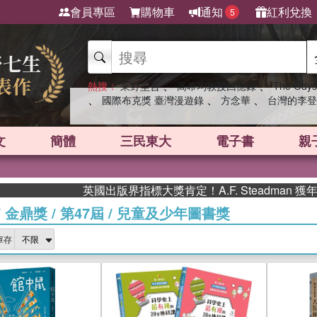
會員專區
購物車
通知
紅利兌換
5
、
、
熱搜：
東野圭吾
高希均教授回憶錄
The Odys
、
、
、
國際布克獎 臺灣漫遊錄
方念華
台灣的李登
文
簡體
三民東大
電子書
親
英國出版界指標大獎肯定！A.F. Steadman 獲年度
/
金鼎獎
/
第47屆
/
兒童及少年圖書獎
庫存