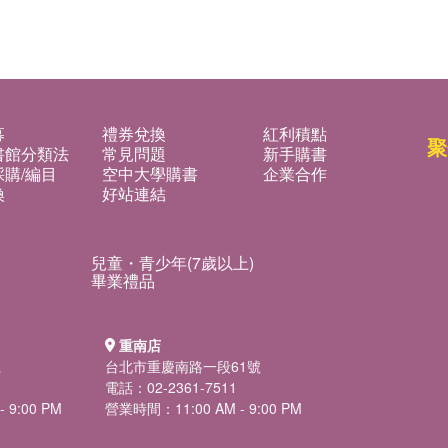
募
禮券兌換
紅利積點
聚
書館分類法
常見問題
新手購書
購/編目
空中大學購書
企業合作
換
好站連結
兒童・青少年(7歲以上)
畢業禮品
重南店
號
台北市重慶南路一段61號
電話：02-2361-7511
 9:00 PM
營業時間：11:00 AM - 9:00 PM