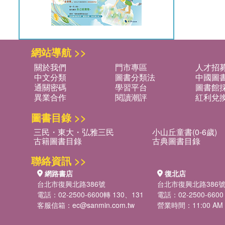
網站導航 >>
關於我們
門市專區
人才招
中文分類
圖書分類法
中國圖
通關密碼
學習平台
圖書館採
異業合作
閱讀潮評
紅利兌
圖書目錄 >>
三民・東大・弘雅三民
小山丘童書(0-6歲)
古籍圖書目錄
古典圖書目錄
聯絡資訊 >>
網路書店
復北店
台北市復興北路386號
台北市復興北路386
電話：02-2500-6600轉 130、131
電話：02-2500-6600
客服信箱：
ec@sanmin.com.tw
營業時間：11:00 AM -