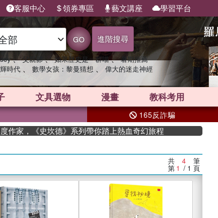
客服中心
領券專區
藝文講座
學習平台
進階搜尋
GO
、
、
、
sey
父親節
如果歷史是一群喵
暑期推薦
、
、
輝時代
數學女孩：黎曼猜想
偉大的迷走神經
子
文具選物
漫畫
教科考用
165反詐騙
作家，《史坎德》系列帶你踏上熱血奇幻旅程
共
4
筆
第
1
/ 1
頁