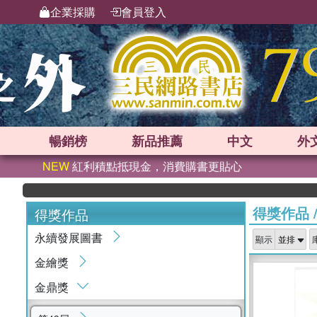
企業採購
會員登入
暢銷榜
新品
推薦
中文
外
NEW
紅利積點抵現金，消費購書更貼心
得獎作品
得獎作品
永續發展圖書
顯示
金繪獎
金鼎獎