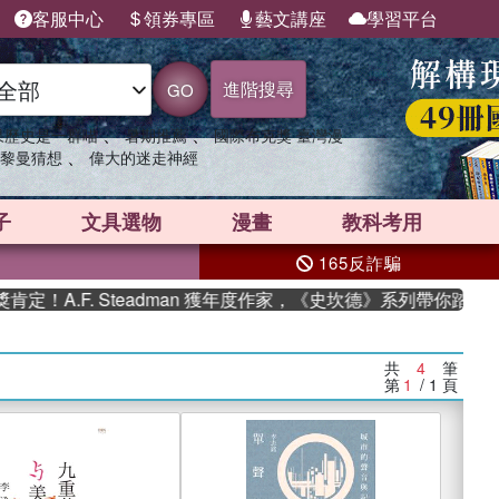
客服中心
領券專區
藝文講座
學習平台
進階搜尋
GO
、
、
果歷史是一群喵
暑期推薦
國際布克獎 臺灣漫
、
黎曼猜想
偉大的迷走神經
子
文具選物
漫畫
教科考用
165反詐騙
F. Steadman 獲年度作家，《史坎德》系列帶你踏上熱血奇幻
共
4
筆
第
1
/ 1
頁