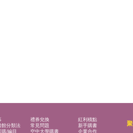
募
禮券兌換
紅利積點
聚
書館分類法
常見問題
新手購書
購/編目
空中大學購書
企業合作