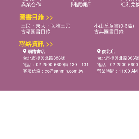
異業合作
閱讀潮評
紅利兌
圖書目錄 >>
三民・東大・弘雅三民
小山丘童書(0-6歲)
古籍圖書目錄
古典圖書目錄
聯絡資訊 >>
網路書店
復北店
台北市復興北路386號
台北市復興北路386
電話：02-2500-6600轉 130、131
電話：02-2500-6600
客服信箱：
ec@sanmin.com.tw
營業時間：11:00 AM -