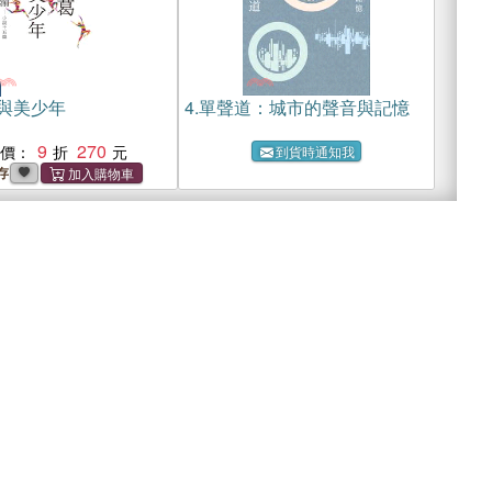
與美少年
4.
單聲道：城市的聲音與記憶
9
270
惠價：
到貨時通知我
存