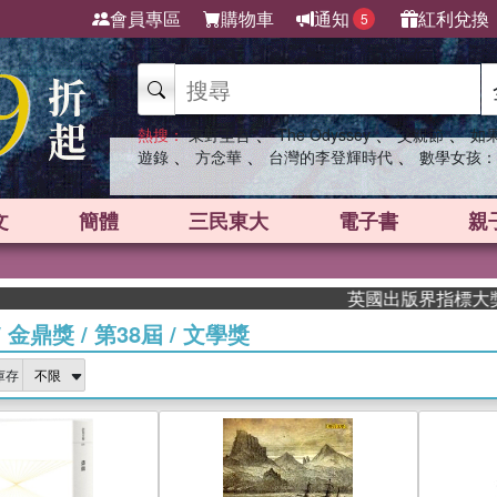
會員專區
購物車
通知
紅利兌換
5
、
、
、
熱搜：
東野圭吾
The Odyssey
父親節
如
、
、
、
遊錄
方念華
台灣的李登輝時代
數學女孩：
文
簡體
三民東大
電子書
親
英國出版界指標大獎肯定！A.
/
金鼎獎
/
第38屆
/
文學獎
庫存