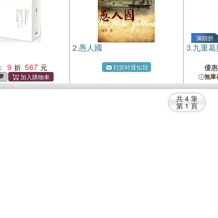
滿額折
2.
愚人國
3.
九重葛
9
567
：
優
到貨時通知我
無庫
共
4
筆
第
1
頁