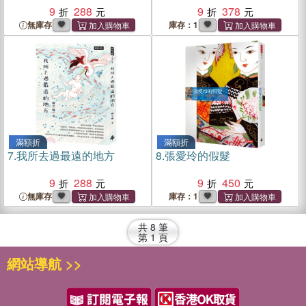
9
288
9
378
無庫存
庫存：1
滿額折
滿額折
7.
我所去過最遠的地方
8.
張愛玲的假髮
9
288
9
450
無庫存
庫存：1
共
8
筆
第
1
頁
網站導航 >>