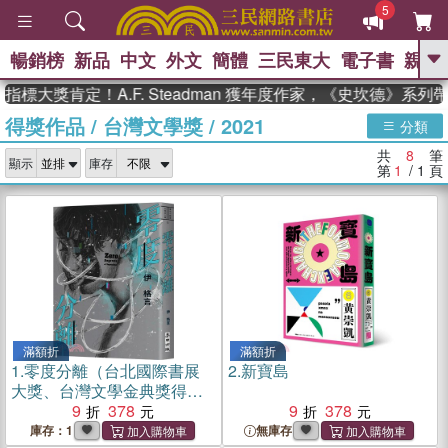
5
暢銷榜
新品
中文
外文
簡體
三民東大
電子書
親子
GO
標大獎肯定！A.F. Steadman 獲年度作家，《史坎德》系列
得獎作品
/
台灣文學獎
/
2021
、
熱搜：
東野圭吾
高希均教授回憶錄
分類
、
、
、
The Odyssey
父親節
如果歷
共
8
筆
、
、
顯示
庫存
史是一群喵
暑期推薦
國際布克
第
1
/ 1
頁
、
、
獎 臺灣漫遊錄
方念華
台灣的李
、
、
登輝時代
數學女孩：黎曼猜想
偉大的迷走神經
滿額折
滿額折
1.
零度分離（台北國際書展
2.
新寶島
大獎、台灣文學金典獎得獎
作）
9
378
9
378
庫存：1
無庫存