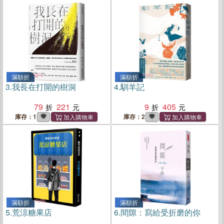
滿額折
滿額折
3.
我長在打開的樹洞
4.
馴羊記
79
221
9
405
庫存：1
庫存：2
滿額折
滿額折
5.
荒涼糖果店
6.
間隙：寫給受折磨的你