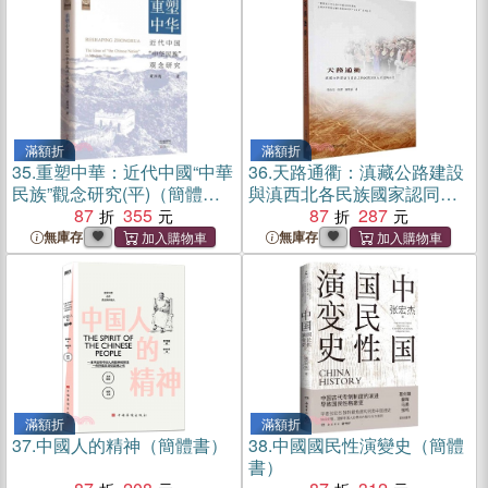
滿額折
滿額折
35.
重塑中華：近代中國“中華
36.
天路通衢：滇藏公路建設
民族”觀念研究(平)（簡體
與滇西北各民族國家認同構
書）
87
355
建研究（簡體書）
87
287
無庫存
無庫存
滿額折
滿額折
37.
中國人的精神（簡體書）
38.
中國國民性演變史（簡體
書）