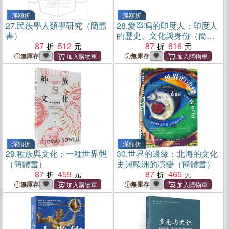
滿額折
滿額折
27.
民族學人類學研究（簡體
28.
愛爭鳴的印度人：印度人
書）
的歷史、文化與身份（簡體
87
512
書）
87
616
無庫存
無庫存
滿額折
滿額折
29.
種族與文化：一種世界觀
30.
世界的邊緣：北海的文化
（簡體書）
史與歐洲的演變（簡體書）
87
459
87
465
無庫存
無庫存