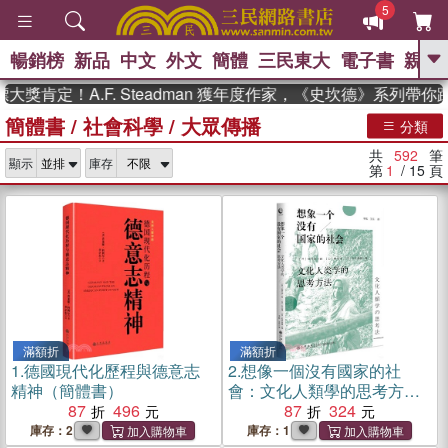
5
暢銷榜
新品
中文
外文
簡體
三民東大
電子書
親子
GO
定！A.F. Steadman 獲年度作家，《史坎德》系列帶你踏上
簡體書
/
社會科學
/
大眾傳播
、
熱搜：
東野圭吾
高希均教授回憶錄
分類
、
、
、
The Odyssey
父親節
如果歷
共
592
筆
、
、
顯示
庫存
史是一群喵
暑期推薦
國際布克
第
1
/ 15
頁
、
、
獎 臺灣漫遊錄
方念華
台灣的李
、
、
登輝時代
數學女孩：黎曼猜想
偉大的迷走神經
滿額折
滿額折
1.
德國現代化歷程與德意志
2.
想像一個沒有國家的社
精神（簡體書）
會：文化人類學的思考方法
87
496
（簡體書）
87
324
庫存：2
庫存：1