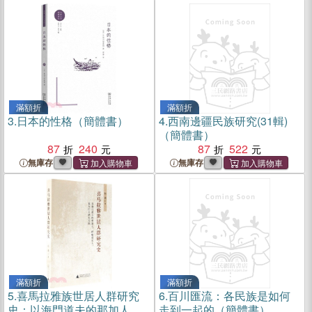
滿額折
滿額折
3.
日本的性格（簡體書）
4.
西南邊疆民族研究(31輯)
（簡體書）
87
240
87
522
無庫存
無庫存
滿額折
滿額折
5.
喜馬拉雅族世居人群研究
6.
百川匯流：各民族是如何
史：以海門道夫的那加人、
走到一起的（簡體書）