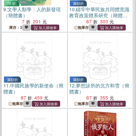
70 折
滿額折
9.
文學人類學：人的新發現
10.
鑄牢中華民族共同體意識
（簡體書）
教育政策體系研究（簡體
7
201
書）
87
303
庫存：3
無庫存
滿額折
滿額折
11.
中國民族學的新使命（簡
12.
夢想診所的北方和雪（簡
體書）
體書）
87
459
87
355
無庫存
無庫存