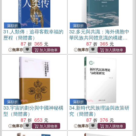
滿額折
滿額折
31.
人類傳：追尋客觀幸福的
32.
多元與共識：海外僑胞中
歷程（簡體書）
華民族共同體意識的構建研
87
365
究（簡體書）
87
365
無庫存
無庫存
滿額折
滿額折
33.
宇宙的劃分與中國神秘構
34.
新時代民族理論與政策研
型（簡體書）
究（簡體書）
87
653
87
376
無庫存
無庫存