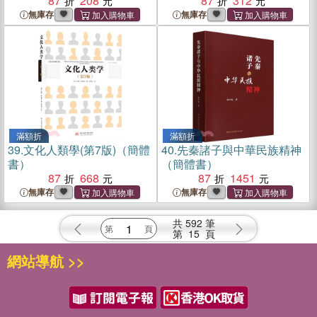
87
208
87
312
無庫存
無庫存
滿額折
滿額折
39.
文化人類學(第7版)（簡體
40.
先秦諸子與中華民族精神
書）
（簡體書）
87
668
87
1451
無庫存
無庫存
共
592
筆
第
15
頁
網站導航 >>