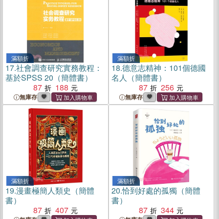
滿額折
滿額折
17.
社會調查研究實務教程：
18.
德意志精神：101個德國
基於SPSS 20（簡體書）
名人（簡體書）
87
188
87
256
無庫存
無庫存
滿額折
滿額折
19.
漫畫極簡人類史（簡體
20.
恰到好處的孤獨（簡體
書）
書）
87
407
87
344