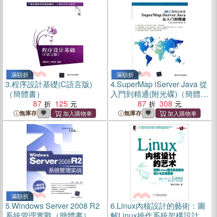
滿額折
滿額折
3.
程序設計基礎(C語言版)
4.
SuperMap iServer Java 從
（簡體書）
入門到精通(附光碟)（簡體
87
125
書）
87
308
無庫存
無庫存
滿額折
5.
Windows Server 2008 R2
6.
Linux內核設計的藝術：圖
系統管理實戰（簡體書）
解Linux操作系統架構設計與