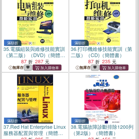
滿額折
滿額折
35.
電腦組裝與維修技能實訓
36.
打印機維修技能實訓（第
（第二版）（DVD)（簡體
二版）（CD)（簡體書）
書）
87
287
87
235
無庫存
無庫存
滿額折
滿額折
37.
Red Hat Enterprise Linux
38.
電腦故障診斷排除1200列
服務器配置與管理（簡體
（第2版）（簡體書）