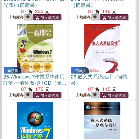
光碟)（簡體書）
（簡體書）
87
235
87
146
無庫存
無庫存
滿額折
滿額折
25.
Windows 7作業系統使用
26.
嵌入式系統設計（簡體
詳解-一看即會-含1CD（簡體
書）
書）
87
175
87
115
無庫存
無庫存