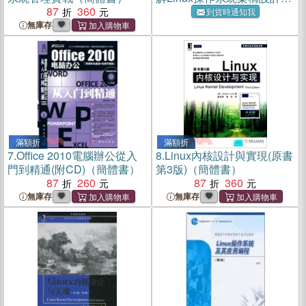
87
360
實現原理（簡體書）
到貨時通知我
無庫存
滿額折
滿額折
7.
Office 2010電腦辦公從入
8.
Linux內核設計與實現(原書
門到精通(附CD)（簡體書）
第3版)（簡體書）
87
260
87
360
無庫存
無庫存