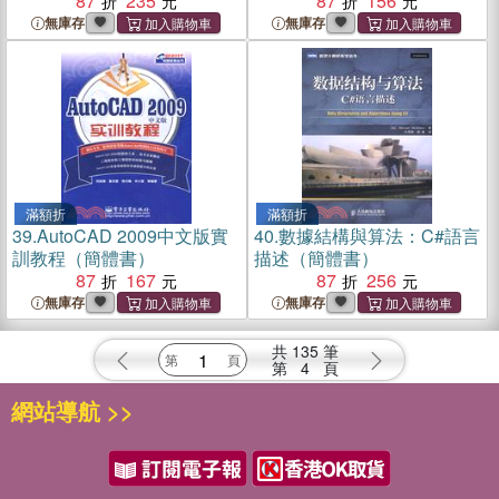
書）
87
235
87
156
無庫存
無庫存
滿額折
滿額折
39.
AutoCAD 2009中文版實
40.
數據結構與算法：C#語言
訓教程（簡體書）
描述（簡體書）
87
167
87
256
無庫存
無庫存
共
135
筆
第
4
頁
網站導航 >>