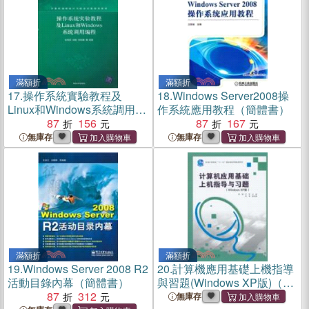
滿額折
滿額折
17.
操作系統實驗教程及
18.
Windows Server2008操
Linux和Windows系統調用編
作系統應用教程（簡體書）
程（簡體書）
87
156
87
167
無庫存
無庫存
滿額折
滿額折
19.
Windows Server 2008 R2
20.
計算機應用基礎上機指導
活動目錄內幕（簡體書）
與習題(Windows XP版)（簡
87
312
體書）
無庫存