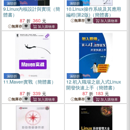
滿額折
滿額折
9.
Linux內核設計與實現（簡
10.
Linux操作系統及其應用
體書）
編程(第2版)（簡體書）
87
360
無庫存
無庫存
滿額折
滿額折
11.
Maven實戰（簡體書）
12.
初入職場之嵌入式Linux
開發快速上手（簡體書）
87
339
87
183
無庫存
無庫存