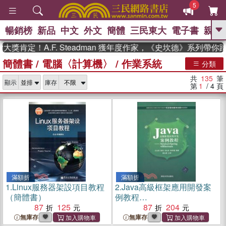
5
暢銷榜
新品
中文
外文
簡體
三民東大
電子書
親子
GO
！A.F. Steadman 獲年度作家，《史坎德》系列帶你踏上熱
簡體書
/
電腦〈計算機〉
/
作業系統
、
熱搜：
東野圭吾
高希均教授回憶錄
分類
、
、
、
The Odyssey
父親節
如果歷
共
135
筆
、
、
顯示
庫存
史是一群喵
暑期推薦
國際布克
第
1
/ 4
頁
、
、
獎 臺灣漫遊錄
方念華
台灣的李
、
、
登輝時代
數學女孩：黎曼猜想
偉大的迷走神經
滿額折
滿額折
1.
Linux服務器架設項目教程
2.
Java高級框架應用開發案
（簡體書）
例教程
87
125
Struts2+Spring+Hibernate（
87
204
簡體書）
無庫存
無庫存