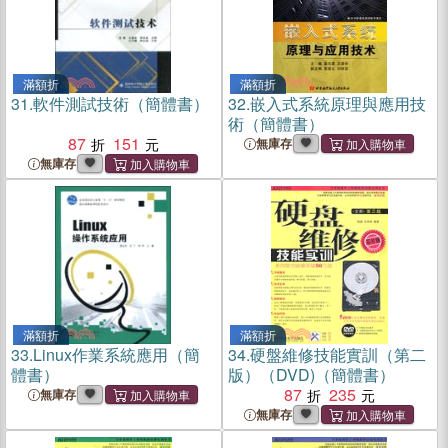
滿額折
滿額折
31.
軟件測試技術（簡體書）
32.
嵌入式系統原理與應用技
術（簡體書）
87
151
無庫存
無庫存
滿額折
滿額折
33.
Linux作業系統應用（簡
34.
硬盤維修技能實訓（第二
體書）
版）（DVD)（簡體書）
87
235
無庫存
無庫存