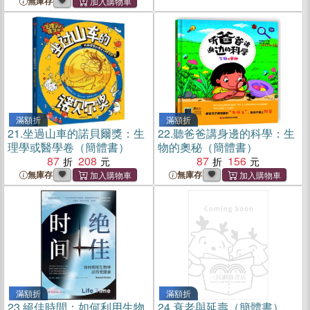
無庫存
滿額折
滿額折
21.
坐過山車的諾貝爾獎：生
22.
聽爸爸講身邊的科學：生
理學或醫學卷（簡體書）
物的奧秘（簡體書）
87
208
87
156
無庫存
無庫存
滿額折
滿額折
23.
絕佳時間：如何利用生物
24.
衰老與延壽（簡體書）