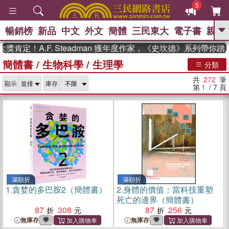
5
暢銷榜
新品
中文
外文
簡體
三民東大
電子書
親子
GO
A.F. Steadman 獲年度作家，《史坎德》系列帶你踏上熱
簡體書
/
生物科學
/
生理學
、
熱搜：
東野圭吾
高希均教授回憶錄
分類
、
、
、
The Odyssey
父親節
花開錦
共
272
筆
、
、
、
顯示
庫存
繡
暑期推薦
方念華
台灣的
第
1
/ 7
頁
、
李登輝時代
數學女孩：黎曼猜想
、
、
偉大的迷走神經
如果歷史是一
、
群喵
臺灣漫遊錄
滿額折
滿額折
1.
貪婪的多巴胺2（簡體書）
2.
身體的價值：當科技重塑
死亡的邊界（簡體書）
87
308
87
256
無庫存
無庫存