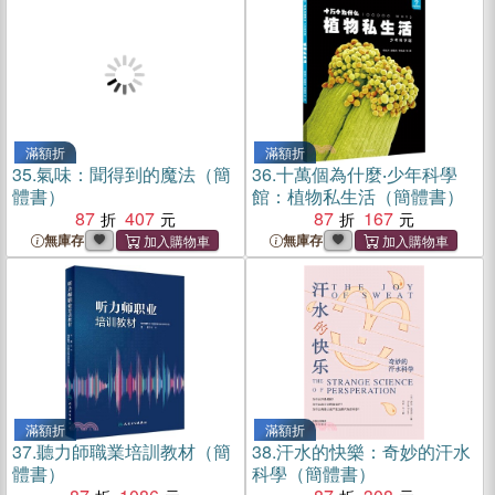
滿額折
滿額折
35.
氣味：聞得到的魔法（簡
36.
十萬個為什麼‧少年科學
體書）
館：植物私生活（簡體書）
87
407
87
167
無庫存
無庫存
滿額折
滿額折
37.
聽力師職業培訓教材（簡
38.
汗水的快樂：奇妙的汗水
體書）
科學（簡體書）