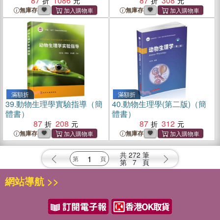
87
1086
87
308
無庫存
無庫存
滿額折
滿額折
39.
動物生理學實驗指導（簡
40.
動物生理學(第二版)（簡
體書）
體書）
87
208
87
312
無庫存
無庫存
共
272
筆
第
7
頁
網站導航 >>