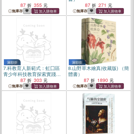
87
355
87
271
無庫存
無庫存
滿額折
滿額折
7.
科教育人新範式：虹囗區
8.
山野草木繪真(收藏版) （簡
青少年科技教育探索實踐之
體書）
路（簡體書）
87
303
87
1890
無庫存
無庫存