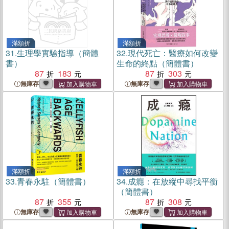
滿額折
滿額折
31.
生理學實驗指導（簡體
32.
現代死亡：醫療如何改變
書）
生命的終點（簡體書）
87
183
87
303
無庫存
無庫存
滿額折
滿額折
33.
青春永駐（簡體書）
34.
成癮：在放縱中尋找平衡
（簡體書）
87
355
87
308
無庫存
無庫存