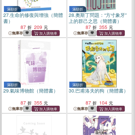
滿額折
滿額折
27.
生命的修復與增強（簡體
28.
奧斯丁問題：“方寸象牙”
書）
上的群己之思（簡體書）
87
209
87
355
無庫存
無庫存
滿額折
滿額折
29.
氣味博物館（簡體書）
30.
巴甫洛夫的狗（簡體書）
87
355
87
104
無庫存
無庫存