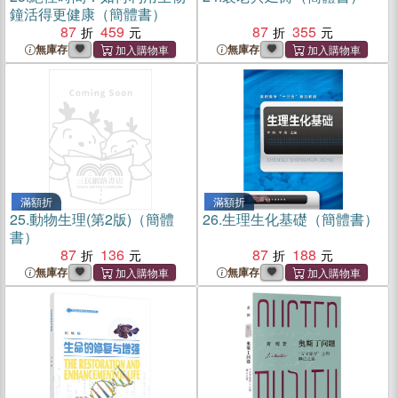
鐘活得更健康（簡體書）
87
459
87
355
無庫存
無庫存
滿額折
滿額折
25.
動物生理(第2版)（簡體
26.
生理生化基礎（簡體書）
書）
87
136
87
188
無庫存
無庫存