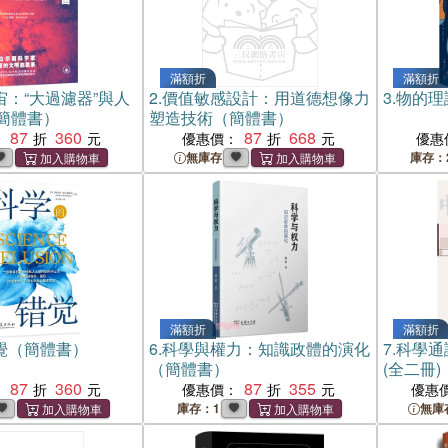
滿額折
滿額折
宙：“大過濾器”與人
2.
價值敏感設計：用道德想像力
3.
物的理
簡體書）
塑造技術（簡體書）
87
360
87
668
：
優惠價：
優惠
無庫存
庫存：
滿額折
滿額折
覺（簡體書）
6.
科學與權力：知識政體的演化
7.
科學通
（簡體書）
(全二冊
87
360
87
355
：
優惠價：
優惠
庫存：1
無庫