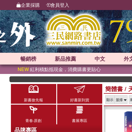
企業採購
會員登入
暢銷榜
新品
推薦
中文
外
NEW
紅利積點抵現金，消費購書更貼心
簡體書
/
新書搶先報
好書新到貨
顯示
青春‧原創
書展專區
品牌專區