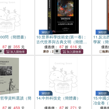
滿額折
滿額折
00問（簡體書）
10.
世界科學技術史(第一卷)：
11.
反法
古代世界與古典文明（簡體
學家（簡
87
355
書）
87
616
：
優惠價：
優惠
庫存：2
無庫
滿額折
滿額折
術哲學資料選讀（簡
14.
中外科技史（簡體書）
15.
中國
冶金卷（
87
459
87
271
：
優惠價：
優惠