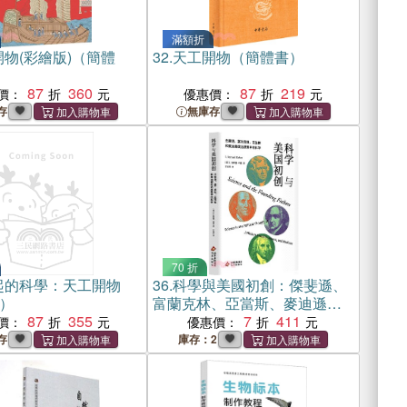
滿額折
物(彩繪版)（簡體
32.
天工開物（簡體書）
87
360
87
219
價：
優惠價：
存
無庫存
70 折
起的科學：天工開物
36.
科學與美國初創：傑斐遜、
）
富蘭克林、亞當斯、麥迪遜政
87
355
治思想中的科學（簡體書）
7
411
價：
優惠價：
存
庫存：2