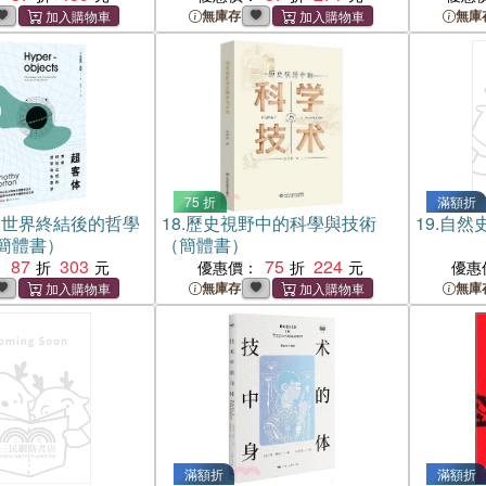
無庫存
無庫
75 折
滿額折
：世界終結後的哲學
18.
歷史視野中的科學與技術
19.
自然
簡體書）
（簡體書）
87
303
75
224
：
優惠價：
優惠
無庫存
無庫
滿額折
滿額折