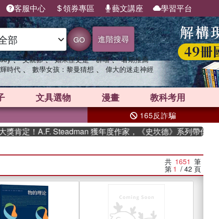
客服中心
領券專區
藝文講座
學習平台
進階搜尋
GO
、
、
、
sey
父親節
如果歷史是一群喵
暑期推薦
、
、
輝時代
數學女孩：黎曼猜想
偉大的迷走神經
子
文具選物
漫畫
教科考用
165反詐騙
F. Steadman 獲年度作家，《史坎德》系列帶你踏上熱血奇幻
共
1651
筆
第
1
/ 42
頁