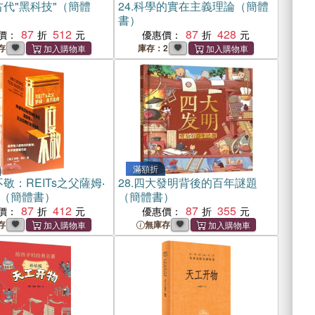
代"黑科技"（簡體
24.
科學的實在主義理論（簡體
書）
87
512
87
428
價：
優惠價：
存
庫存：2
滿額折
敬：REITs之父薩姆‧
28.
四大發明背後的百年謎題
（簡體書）
（簡體書）
87
412
87
355
價：
優惠價：
存
無庫存