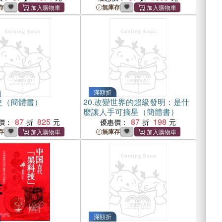
存
無庫存
滿額折
史（簡體書）
20.
改變世界的超級發明：是什
麼讓人手可摘星（簡體書）
87
825
87
198
價：
優惠價：
存
無庫存
滿額折