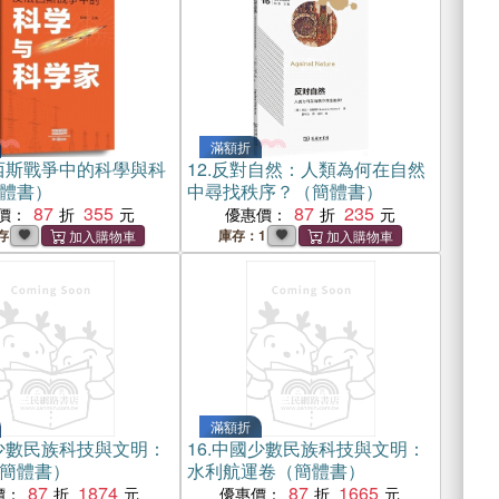
滿額折
西斯戰爭中的科學與科
12.
反對自然：人類為何在自然
體書）
中尋找秩序？（簡體書）
87
355
87
235
價：
優惠價：
存
庫存：1
滿額折
少數民族科技與文明：
16.
中國少數民族科技與文明：
簡體書）
水利航運卷（簡體書）
87
1874
87
1665
價：
優惠價：