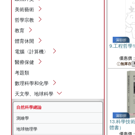
美術藝術
哲學宗教
教育
滿額折
體育休閒
9.
工程哲學1
電腦〈計算機〉
優惠價
醫療保健
無庫存
考題類
數理科學和化學
天文學、地球科學
自然科學總論
滿額折
測繪學
13.
科學技
體書）
地球物理學
優惠價