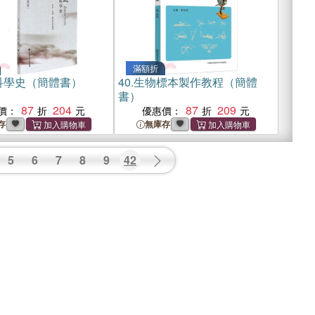
滿額折
科學史（簡體書）
40.
生物標本製作教程（簡體
書）
87
204
87
209
價：
優惠價：
存
無庫存
5
6
7
8
9
42