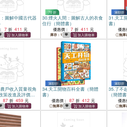
70 折
滿額折
巧：圖解中國古代器
30.
煙火人間：圖解古人的衣食
31.
天工開
）
住行（簡體書）
書）
7
411
7
411
：
優惠價：
優惠
庫存：1
無庫
滿額折
滿額折
部農戶收入質量視角
34.
天工開物百科全書（簡體
35.
了不
政策改進及評價
書）
（簡體書
87
459
87
412
：
優惠價：
優惠
無庫存
無庫