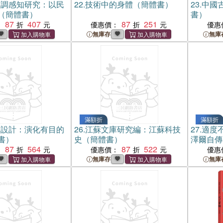
聲調感知研究：以民
22.
技術中的身體（簡體書）
23.
中國古
（簡體書）
書）
87
407
87
251
：
優惠價：
優惠
無庫存
無庫
滿額折
滿額折
與設計：演化有目的
26.
江蘇文庫研究編：江蘇科技
27.
適度不
書）
史（簡體書）
澤爾自傳
87
564
87
522
：
優惠價：
優惠
無庫存
無庫