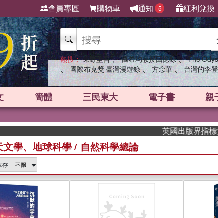
會員專區
購物車
通知
紅利兌換
5
、
、
熱搜：
東野圭吾
高希均教授回憶錄
The Odys
、
、
、
國際布克獎 臺灣漫遊錄
方念華
台灣的李登
文
簡體
三民東大
電子書
親
英國出版界指標大獎肯定！A.
天文學、地球科學
/
自然科學總論
庫存