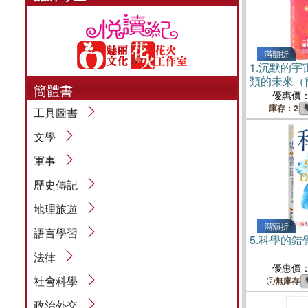
滿額折
1.
沉默的宇
類的未來（
簡體書
優惠價
庫存：2
工具圖書
文學
軍事
歷史傳記
地理旅遊
滿額折
語言學習
5.
科學的錯
法律
優惠價
社會科學
無庫存
政治外交