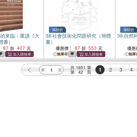
滿額折
滿額折
會的來臨：重讀《大
38.
社會技術化問題研究（簡體
39.
自然
體書）
書）
87
407
87
553
：
優惠價：
優惠
無庫存
無庫
共
1651
筆
1
2
3
4
第
42
頁