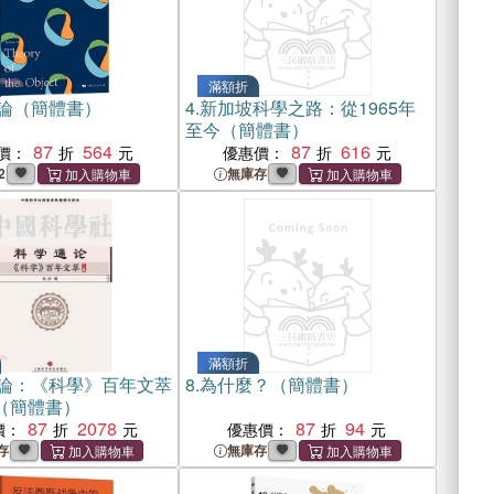
滿額折
論（簡體書）
4.
新加坡科學之路：從1965年
至今（簡體書）
87
564
87
616
價：
優惠價：
2
無庫存
滿額折
論：《科學》百年文萃
8.
為什麼？（簡體書）
)（簡體書）
87
2078
87
94
價：
優惠價：
存
無庫存