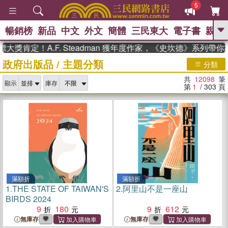
5
暢銷榜
新品
中文
外文
簡體
三民東大
電子書
親子
GO
定！A.F. Steadman 獲年度作家，《史坎德》系列帶你踏上
政府出版品
/
主題分類
、
熱搜：
東野圭吾
高希均教授回憶錄
分類
、
、
、
The Odyssey
父親節
如果歷
共
12098
筆
、
、
顯示
庫存
史是一群喵
暑期推薦
國際布克
第
1
/ 303
頁
、
、
獎 臺灣漫遊錄
方念華
台灣的李
、
、
登輝時代
數學女孩：黎曼猜想
偉大的迷走神經
滿額折
滿額折
1.
THE STATE OF TAIWAN'S
2.
阿里山不是一座山
BIRDS 2024
9
180
9
612
無庫存
無庫存