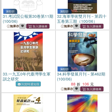
滿額折
滿額折
31.
考試院公報第30卷第11期
32.
海軍學術雙月刊－第四十
(100/06)
五卷第三期（100/06）
無庫存
無庫存
滿額折
33.
一九五0年代臺灣學生軍
34.
科學發展月刊－第462期
訓之研究
(100/06)
88
106
到貨時通知我
無庫存