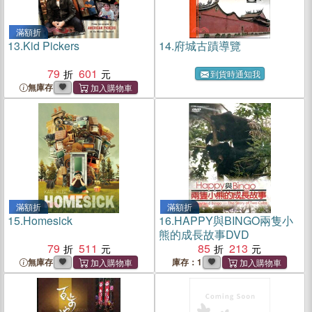
滿額折
13.
Kid Pickers
14.
府城古蹟導覽
79
601
到貨時通知我
無庫存
滿額折
滿額折
15.
Homesick
16.
HAPPY與BINGO兩隻小
熊的成長故事DVD
79
511
85
213
無庫存
庫存：1