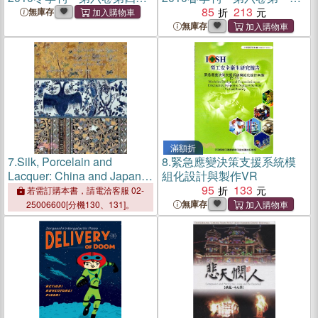
(99/12)
(99/3)
85
213
無庫存
無庫存
滿額折
7.
Silk, Porcelain and
8.
緊急應變決策支援系統模
Lacquer: China and Japan
組化設計與製作VR
and Their Trade with
95
133
若需訂購本書，請電洽客服 02-
Western Europe and the
無庫存
25006600[分機130、131]。
New World, 1500-1644