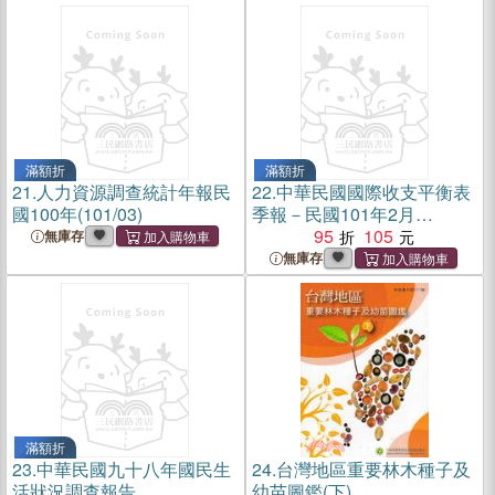
滿額折
滿額折
21.
人力資源調查統計年報民
22.
中華民國國際收支平衡表
國100年(101/03)
季報－民國101年2月
(101/02)
95
105
無庫存
無庫存
滿額折
23.
中華民國九十八年國民生
24.
台灣地區重要林木種子及
活狀況調查報告
幼苗圖鑑(下)