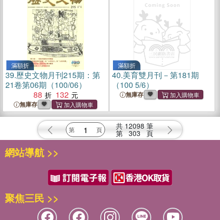
滿額折
滿額折
39.
歷史文物月刊215期：第
40.
美育雙月刊－第181期
21卷第06期（100/06）
（100 5/6）
88
132
無庫存
無庫存
共
12098
筆
第
303
頁
網站導航 >>
聚焦三民 >>