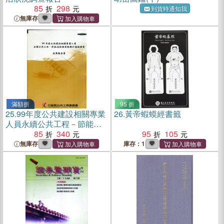
85
298
到貨時通知我
無庫存
滿額折
95 折
25.
99年度公共建設相關專業
26.
黃帝蝦蟆經書籤
人員永續公共工程－節能減
碳講習推廣計畫服務案成果
85
340
95
105
報告書
無庫存
庫存：1