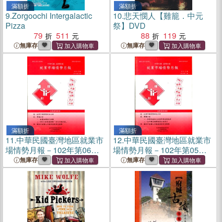
滿額折
滿額折
9.
Zorgoochi Intergalactic
10.
悲天憫人【雞籠．中元
Pizza
祭】DVD
79
511
88
119
無庫存
無庫存
滿額折
滿額折
11.
中華民國臺灣地區就業市
12.
中華民國臺灣地區就業市
場情勢月報－102年第06期
場情勢月報－102年第05期
(102/07)
(102/06)
無庫存
無庫存