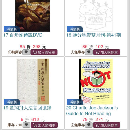
滿額折
滿額折
17.
百步蛇傳說DVD
18.
鹽分地帶雙月刊-第41期
85
298
85
102
無庫存
無庫存
滿額折
滿額折
19.
董翔飛大法官回憶錄
20.
Charlie Joe Jackson's
Guide to Not Reading
9
612
79
271
庫存 > 10
無庫存