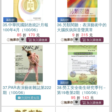
滿額折
滿額折
35.
中華民國財政統計月報
36.
另類閱聽：表演藝術中的
100年4月（100/06）
大腦疾病與音聲異常
85
170
9
315
無庫存
無庫存
滿額折
37.
PAR表演藝術雜誌第222
38.
勞工安全衛生研究季刊－
期（100/06）
第19卷第2期（100/06）
95
143
到貨時通知我
無庫存