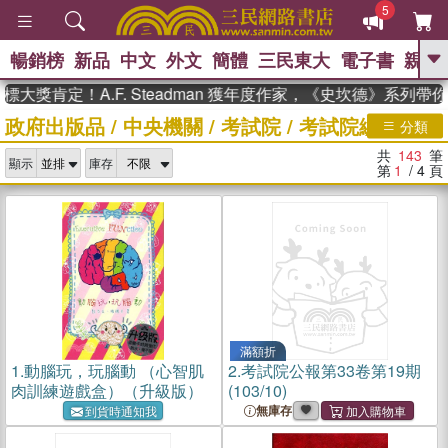
5
暢銷榜
新品
中文
外文
簡體
三民東大
電子書
親子
GO
肯定！A.F. Steadman 獲年度作家，《史坎德》系列帶你踏
政府出版品
/
中央機關
/
考試院
/
考試院編纂室
、
熱搜：
東野圭吾
高希均教授回憶錄
分類
、
、
、
The Odyssey
父親節
花開錦
共
143
筆
、
、
、
顯示
庫存
繡
暑期推薦
方念華
台灣的
第
1
/ 4
頁
、
李登輝時代
數學女孩：黎曼猜想
、
、
偉大的迷走神經
如果歷史是一
、
群喵
臺灣漫遊錄
滿額折
1.
動腦玩，玩腦動 （心智肌
2.
考試院公報第33卷第19期
肉訓練遊戲盒）（升級版）
(103/10)
無庫存
到貨時通知我