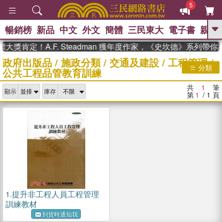
5
暢銷榜
新品
中文
外文
簡體
三民東大
電子書
親子
GO
大獎肯定！A.F. Steadman 獲年度作家，《史坎德》系列帶
政府出版品
/
施政分類
/
交通及建設
/
工程管理
/
、
熱搜：
東野圭吾
高希均教授回憶錄
分類
公共工程品管教育訓練
、
、
、
The Odyssey
父親節
如果歷
、
、
史是一群喵
暑期推薦
國際布克
共
1
筆
、
、
顯示
庫存
獎 臺灣漫遊錄
方念華
台灣的李
第
1
/ 1
頁
、
、
登輝時代
數學女孩：黎曼猜想
偉大的迷走神經
1.
提升非工程人員工程管理
訓練教材
到貨時通知我