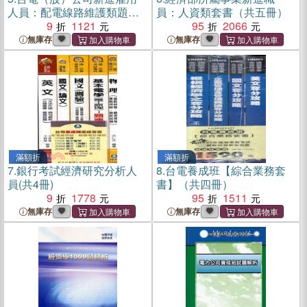
人員：配電線路維護類題庫
員：人資類套書（共五冊）
套書（共四冊）
9
1121
95
2066
無庫存
無庫存
滿額折
滿額折
7.
銀行考試經濟研究分析人
8.
台電養成班【綜合業務套
員(共4冊)
書】（共四冊）
9
1778
95
1511
無庫存
無庫存