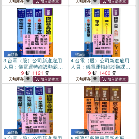
無庫存
無庫存
滿額折
滿額折
3.
台電（股）公司新進雇用
4.
台電（股）公司新進雇用
人員：儀電運轉維護類題庫
人員：儀電運轉維護類課文
套書（共四冊）
9
1121
套書（共四冊）
9
1400
無庫存
無庫存
滿額折
滿額折
5.
台電（股）公司新進雇用
6.
經濟部所屬事業新進職