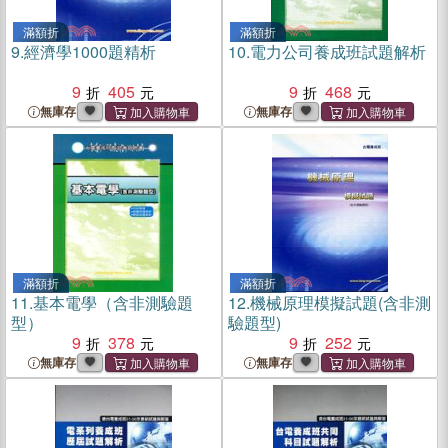
滿額折
滿額折
9.
經濟學1000題精析
10.
電力公司養成班試題解析
9
405
9
468
無庫存
無庫存
滿額折
滿額折
11.
基本電學（含非測驗題
12.
機械原理模擬試題(含非測
型）
驗題型)
9
378
9
252
無庫存
無庫存