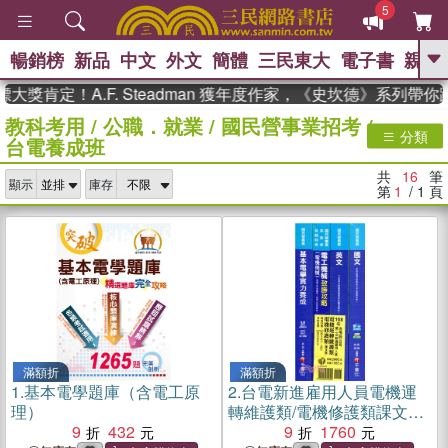
5
暢銷榜
新品
中文
外文
簡體
三民東大
電子書
親子
GO
肯定！A.F. Steadman 獲年度作家，《史坎德》系列帶你踏
教科考用
/
公職．就業
/
國民營事業招考
/
、
熱搜：
東野圭吾
高希均教授回憶錄
分類
台電養成班
、
、
、
The Odyssey
父親節
如果歷
、
、
史是一群喵
暑期推薦
國際布克
共
16
筆
、
、
顯示
庫存
獎 臺灣漫遊錄
方念華
台灣的李
第
1
/ 1
頁
、
、
登輝時代
數學女孩：黎曼猜想
偉大的迷走神經
滿額折
滿額折
1.
基本電學題庫（含電工原
2.
台電新進雇用人員電機運
理）
轉維護類/電機修護類課文版
9
432
套書（共四冊）
9
1760