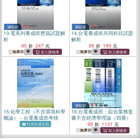
滿額折
滿額折
13.
電系列養成班歷屆試題解
14.
台電養成班共同科目試題
析
解析
95
247
95
190
無庫存
無庫存
滿額折
15.
化學工程（不含環境科學
16.
台電養成班：綜合業務套
概論）－台電養成班考猜
書不含經濟學理論（四冊）
95
1131
到貨時通知我
無庫存